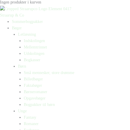
Ingen produkter i kurven
Straarup & Co
Sommerbogpakker
Bøger
Letlæsning
Indskolingen
Mellemtrinnet
Udskolingen
Bogkasser
Børn
Små mennesker, store drømme
Billedbøger
Faktabøger
Børneromaner
Opgavebøger
Bogpakker til børn
Unge
Fantasy
Romaner