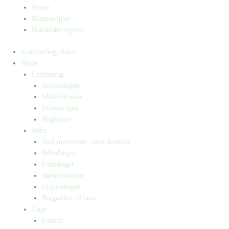
Presse
Manuskripter
Handelsbetingelser
Sommerbogpakker
Bøger
Letlæsning
Indskolingen
Mellemtrinnet
Udskolingen
Bogkasser
Børn
Små mennesker, store drømme
Billedbøger
Faktabøger
Børneromaner
Opgavebøger
Bogpakker til børn
Unge
Fantasy