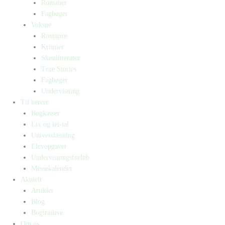
Romaner
Fagbøger
Voksne
Romance
Krimier
Skønlitteratur
True Stories
Fagbøger
Undervisning
Til lærere
Bogkasser
Lix og let-tal
Universlæsning
Elevopgaver
Undervisningsforløb
Messekalender
Aktuelt
Artikler
Blog
Bogtrailere
Om os