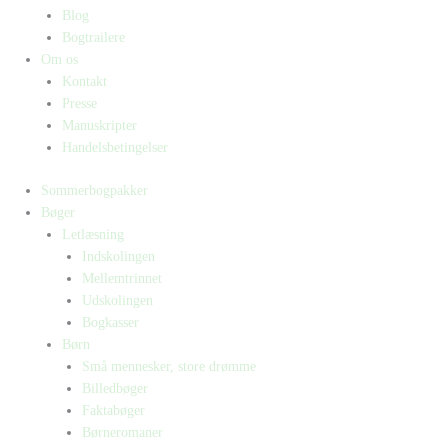
Blog
Bogtrailere
Om os
Kontakt
Presse
Manuskripter
Handelsbetingelser
Sommerbogpakker
Bøger
Letlæsning
Indskolingen
Mellemtrinnet
Udskolingen
Bogkasser
Børn
Små mennesker, store drømme
Billedbøger
Faktabøger
Børneromaner