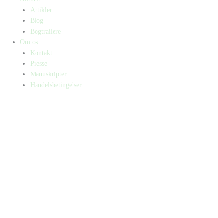
Artikler
Blog
Bogtrailere
Om os
Kontakt
Presse
Manuskripter
Handelsbetingelser
SKIFT TIL ERHVERVSKUNDE