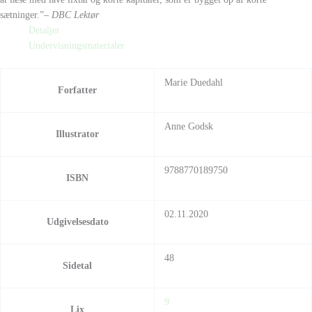
sætninger.”
– DBC Lektør
Detaljer
Undervisningsmaterialer
Marie Duedahl
Forfatter
Anne Godsk
Illustrator
9788770189750
ISBN
02.11.2020
Udgivelsesdato
48
Sidetal
9
Lix