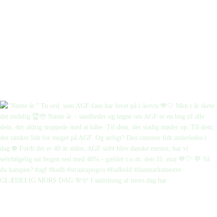
GLÆDELIG MORS DAG 🌸🩷 I anledning af mors dag har