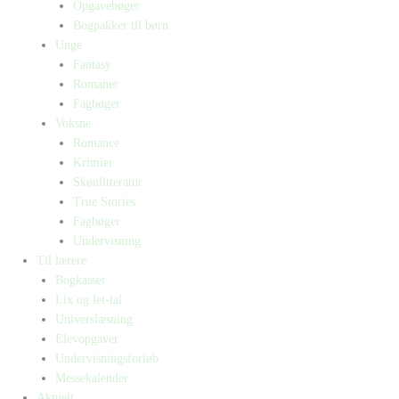
Opgavebøger
Bogpakker til børn
Unge
Fantasy
Romaner
Fagbøger
Voksne
Romance
Krimier
Skønlitteratur
True Stories
Fagbøger
Undervisning
Til lærere
Bogkasser
Lix og let-tal
Universlæsning
Elevopgaver
Undervisningsforløb
Messekalender
Aktuelt