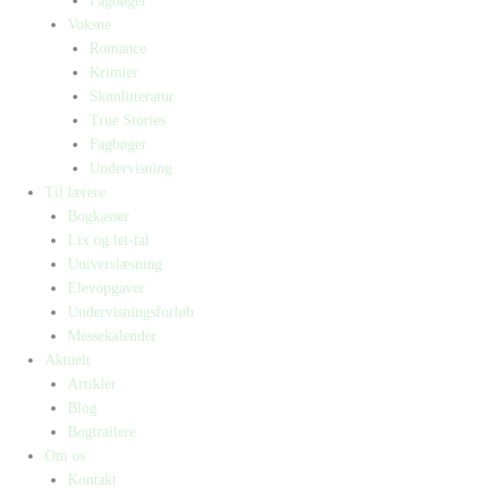
Fagbøger
Voksne
Romance
Krimier
Skønlitteratur
True Stories
Fagbøger
Undervisning
Til lærere
Bogkasser
Lix og let-tal
Universlæsning
Elevopgaver
Undervisningsforløb
Messekalender
Aktuelt
Artikler
Blog
Bogtrailere
Om os
Kontakt