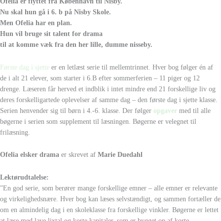
Ofelia er flyttet fra København
til Nisby.
Nu skal hun gå i 6. b
på Nisby Skole.
Men Ofelia har en plan.
Hun vil bruge sit talent for drama
til at komme væk
fra den her lille, dumme nisseby.
Første dag i sjette
er en letlæst serie til mellemtrinnet. Hver bog følger én af
de i alt 21 elever, som starter i 6.B efter sommerferien – 11 piger og 12
drenge. Læseren får herved et indblik i intet mindre end 21 forskellige liv og
deres forskelligartede oplevelser af samme dag – den første dag i sjette klasse.
Serien henvender sig til børn i 4.-6. klasse. Der følger
opgaver
med til alle
bøgerne i serien som supplement til læsningen. Bøgerne er velegnet til
frilæsning.
Ofelia elsker drama
er skrevet af
Marie Duedahl
Lektørudtalelse:
”En god serie, som berører mange forskellige emner – alle emner er relevante
og virkelighedsnære. Hver bog kan læses selvstændigt, og sammen fortæller de
om en almindelig dag i en skoleklasse fra forskellige vinkler. Bøgerne er lettet
at læse med lave lixtal og korte kapitaler, som er bygget op af korte