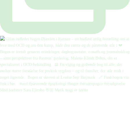
Mød forfatter Sara Ejersbo 👋🏼 Mørk magi er første