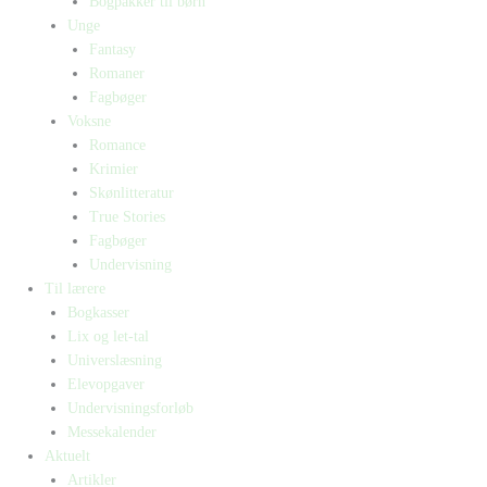
Bogpakker til børn
Unge
Fantasy
Romaner
Fagbøger
Voksne
Romance
Krimier
Skønlitteratur
True Stories
Fagbøger
Undervisning
Til lærere
Bogkasser
Lix og let-tal
Universlæsning
Elevopgaver
Undervisningsforløb
Messekalender
Aktuelt
Artikler