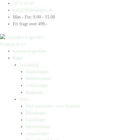
Gå
Products
Products
Ofelia
30 71 00 03
til
search
search
elsker
mail@straarupogco.dk
indholdet
drama
Man - Fre: 9.00 - 15.00
antal
Fri fragt over 499,-
Straarup & Co
Sommerbogpakker
Bøger
Letlæsning
Indskolingen
Mellemtrinnet
Udskolingen
Bogkasser
Børn
Små mennesker, store drømme
Billedbøger
Faktabøger
Børneromaner
Opgavebøger