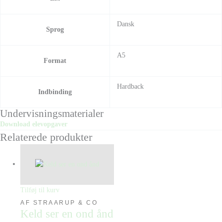
Dansk
Sprog
A5
Format
Hardback
Indbinding
Undervisningsmaterialer
Download elevopgaver
Relaterede produkter
Tilføj til kurv
AF STRAARUP & CO
Keld ser en ond ånd