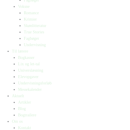
Fagbøger
Voksne
Romance
Krimier
Skønlitteratur
True Stories
Fagbøger
Undervisning
Til lærere
Bogkasser
Lix og let-tal
Universlæsning
Elevopgaver
Undervisningsforløb
Messekalender
Aktuelt
Artikler
Blog
Bogtrailere
Om os
Kontakt