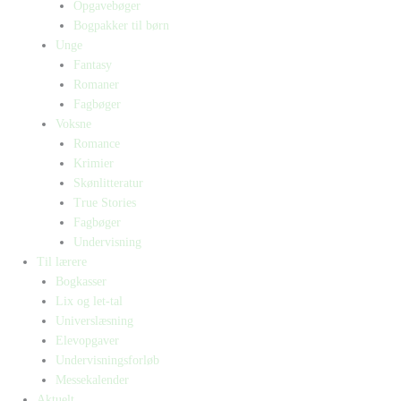
Opgavebøger
Bogpakker til børn
Unge
Fantasy
Romaner
Fagbøger
Voksne
Romance
Krimier
Skønlitteratur
True Stories
Fagbøger
Undervisning
Til lærere
Bogkasser
Lix og let-tal
Universlæsning
Elevopgaver
Undervisningsforløb
Messekalender
Aktuelt