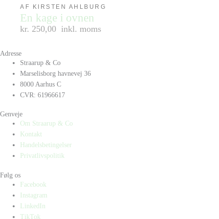
AF KIRSTEN AHLBURG
En kage i ovnen
kr. 250,00
inkl. moms
Adresse
Straarup & Co
Marselisborg havnevej 36
8000 Aarhus C
CVR: 61966617
Genveje
Om Straarup & Co
Kontakt
Handelsbetingelser
Privatlivspolitik
Følg os
Facebook
Instagram
LinkedIn
TikTok