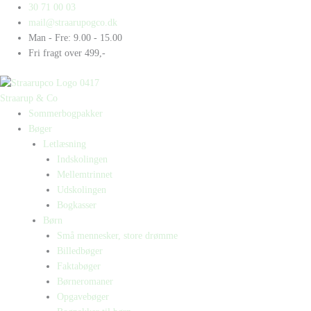
Gå
Products
Products
Nu
30 71 00 03
til
search
search
er
mail@straarupogco.dk
indholdet
det
Man - Fre: 9.00 - 15.00
jul
Fri fragt over 499,-
igen
antal
Straarup & Co
Sommerbogpakker
Bøger
Letlæsning
Indskolingen
Mellemtrinnet
Udskolingen
Bogkasser
Børn
Små mennesker, store drømme
Billedbøger
Faktabøger
Børneromaner
Opgavebøger