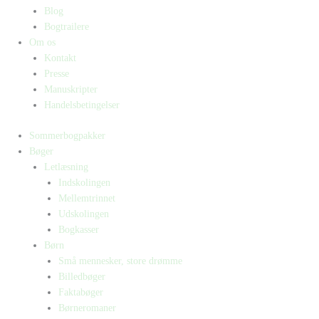
Blog
Bogtrailere
Om os
Kontakt
Presse
Manuskripter
Handelsbetingelser
Sommerbogpakker
Bøger
Letlæsning
Indskolingen
Mellemtrinnet
Udskolingen
Bogkasser
Børn
Små mennesker, store drømme
Billedbøger
Faktabøger
Børneromaner