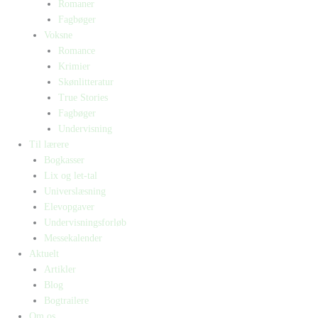
Romaner
Fagbøger
Voksne
Romance
Krimier
Skønlitteratur
True Stories
Fagbøger
Undervisning
Til lærere
Bogkasser
Lix og let-tal
Universlæsning
Elevopgaver
Undervisningsforløb
Messekalender
Aktuelt
Artikler
Blog
Bogtrailere
Om os