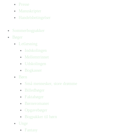
Presse
Manuskripter
Handelsbetingelser
Sommerbogpakker
Bøger
Letlæsning
Indskolingen
Mellemtrinnet
Udskolingen
Bogkasser
Børn
Små mennesker, store drømme
Billedbøger
Faktabøger
Børneromaner
Opgavebøger
Bogpakker til børn
Unge
Fantasy