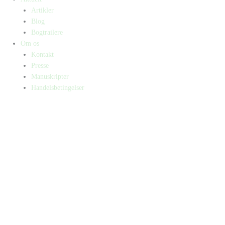
Artikler
Blog
Bogtrailere
Om os
Kontakt
Presse
Manuskripter
Handelsbetingelser
SKIFT TIL ERHVERVSKUNDE