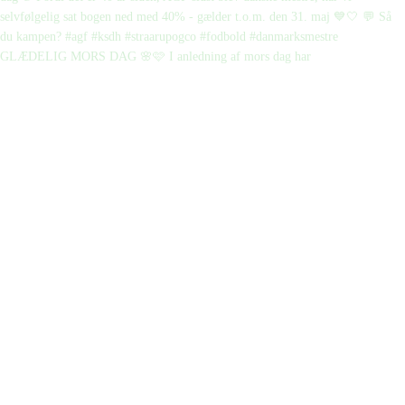
GLÆDELIG MORS DAG 🌸🩷 I anledning af mors dag har