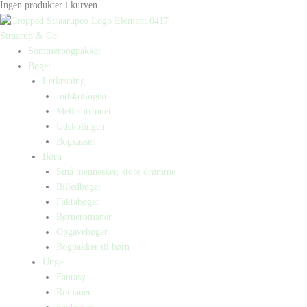
Ingen produkter i kurven
Straarup & Co
Sommerbogpakker
Bøger
Letlæsning
Indskolingen
Mellemtrinnet
Udskolingen
Bogkasser
Børn
Små mennesker, store drømme
Billedbøger
Faktabøger
Børneromaner
Opgavebøger
Bogpakker til børn
Unge
Fantasy
Romaner