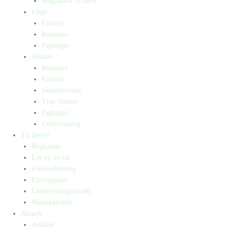
Bogpakker til børn
Unge
Fantasy
Romaner
Fagbøger
Voksne
Romance
Krimier
Skønlitteratur
True Stories
Fagbøger
Undervisning
Til lærere
Bogkasser
Lix og let-tal
Universlæsning
Elevopgaver
Undervisningsforløb
Messekalender
Aktuelt
Artikler