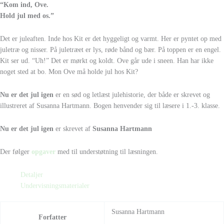
“Kom ind, Ove.
Hold jul med os.”
Det er juleaften. Inde hos Kit er det hyggeligt og varmt. Her er pyntet op med
juletræ og nisser. På juletræet er lys, røde bånd og bær. På toppen er en engel.
Kit ser ud. “Uh!” Det er mørkt og koldt. Ove går ude i sneen. Han har ikke
noget sted at bo. Mon Ove må holde jul hos Kit?
Nu er det jul igen
er en sød og letlæst julehistorie, der både er skrevet og
illustreret af Susanna Hartmann. Bogen henvender sig til læsere i 1.-3. klasse.
Nu er det jul igen
er skrevet af
Susanna Hartmann
Der følger
opgaver
med til understøtning til læsningen.
Detaljer
Undervisningsmaterialer
Susanna Hartmann
Forfatter