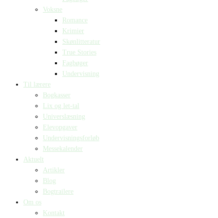
Voksne
Romance
Krimier
Skønlitteratur
True Stories
Fagbøger
Undervisning
Til lærere
Bogkasser
Lix og let-tal
Universlæsning
Elevopgaver
Undervisningsforløb
Messekalender
Aktuelt
Artikler
Blog
Bogtrailere
Om os
Kontakt