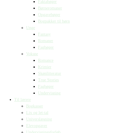
Faktabøger
Børneromaner
Opgavebøger
Bogpakker til børn
Unge
Fantasy
Romaner
Fagbøger
Voksne
Romance
Krimier
Skønlitteratur
True Stories
Fagbøger
Undervisning
Til lærere
Bogkasser
Lix og let-tal
Universlæsning
Elevopgaver
Undervisningsforløb