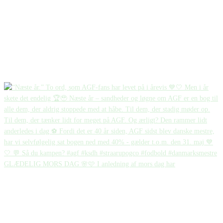
GLÆDELIG MORS DAG 🌸🩷 I anledning af mors dag har