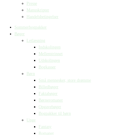
Presse
Manuskripter
Handelsbetingelser
Sommerbogpakker
Bøger
Letlæsning
Indskolingen
Mellemtrinnet
Udskolingen
Bogkasser
Børn
Små mennesker, store drømme
Billedbøger
Faktabøger
Børneromaner
Opgavebøger
Bogpakker til børn
Unge
Fantasy
Romaner