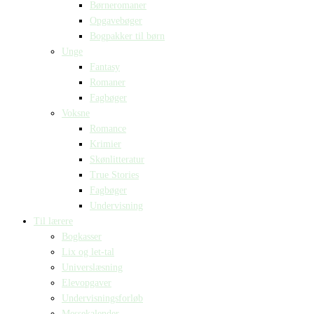
Børneromaner
Opgavebøger
Bogpakker til børn
Unge
Fantasy
Romaner
Fagbøger
Voksne
Romance
Krimier
Skønlitteratur
True Stories
Fagbøger
Undervisning
Til lærere
Bogkasser
Lix og let-tal
Universlæsning
Elevopgaver
Undervisningsforløb
Messekalender