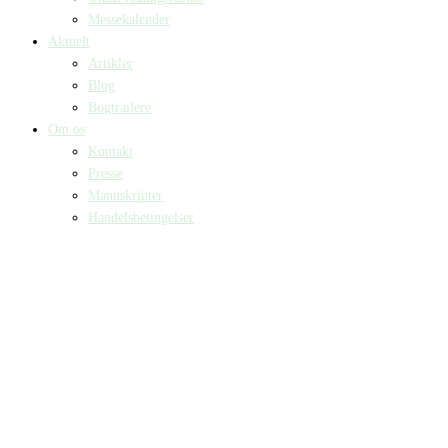
Messekalender
Aktuelt
Artikler
Blog
Bogtrailere
Om os
Kontakt
Presse
Manuskripter
Handelsbetingelser
SKIFT TIL ERHVERVSKUNDE