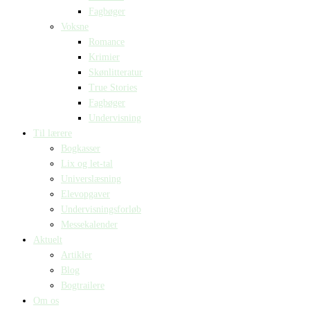
Fagbøger
Voksne
Romance
Krimier
Skønlitteratur
True Stories
Fagbøger
Undervisning
Til lærere
Bogkasser
Lix og let-tal
Universlæsning
Elevopgaver
Undervisningsforløb
Messekalender
Aktuelt
Artikler
Blog
Bogtrailere
Om os