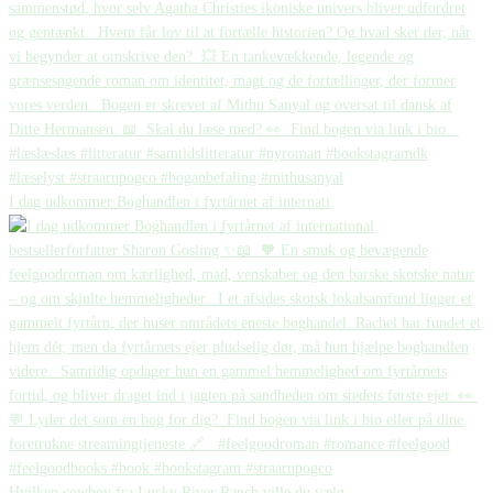
I dag udkommer Boghandlen i fyrtårnet af internati
Hvilken cowboy fra Lucky River Ranch ville du vælg