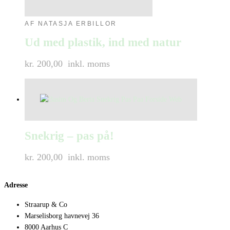
AF NATASJA ERBILLOR
Ud med plastik, ind med natur
kr. 200,00
inkl. moms
Snekrig – pas på!
kr. 200,00
inkl. moms
Adresse
Straarup & Co
Marselisborg havnevej 36
8000 Aarhus C