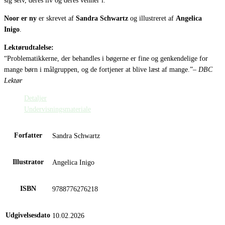
sig selv, deres liv og deres venner i.
Noor er ny
er skrevet af
Sandra Schwartz
og illustreret af
Angelica
Inigo
.
Lektørudtalelse:
“Problematikkerne, der behandles i bøgerne er fine og genkendelige for
mange børn i målgruppen, og de fortjener at blive læst af mange.”
– DBC
Lektør
Detaljer
Undervisningsmateriale
Forfatter
Sandra Schwartz
Illustrator
Angelica Inigo
ISBN
9788776276218
Udgivelsesdato
10.02.2026