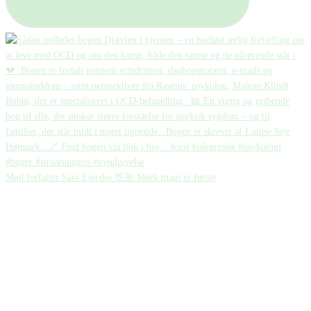
Mød forfatter Sara Ejersbo 👋🏼 Mørk magi er første