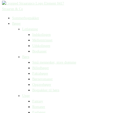
Straarup & Co
Sommerbogpakker
Bøger
Letlæsning
Indskolingen
Mellemtrinnet
Udskolingen
Bogkasser
Børn
Små mennesker, store drømme
Billedbøger
Faktabøger
Børneromaner
Opgavebøger
Bogpakker til børn
Unge
Fantasy
Romaner
Fagbøger