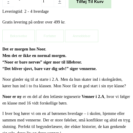
-
+
Tilføj Til Kurv
Leveringtid: 2 - 4 hverdage
Gratis levering på ordrer over 499 kr.
Beksrivelse
Forfatter
Anmeldelser
Det er morgen hos Noor.
Men det er ikke en normal morgen.
“Noor er bare nervøs” siger mor til lillebror.
“Det bliver sjovt, bare vær dig selv!” siger vennerne.
Noor glæder sig til at starte i 2.A. Men da hun skater ind i skolegården,
kører hun ind i to fra klassen. Mon Noor får en god start i sin nye klasse?
Noor er ny
er en del af den letlæste tegneserie
Venner i 2.A
, hvor vi følger
en klasse med 16 vidt forskellige børn.
I hver bog hører vi om en af børnenes hverdage – i skolen, hjemme eller
sammen med vennerne. Der er store følelser, små konflikter og altid en tryg
slutning. Perfekt til begynderlæsere, der elsker historier, de kan genkende