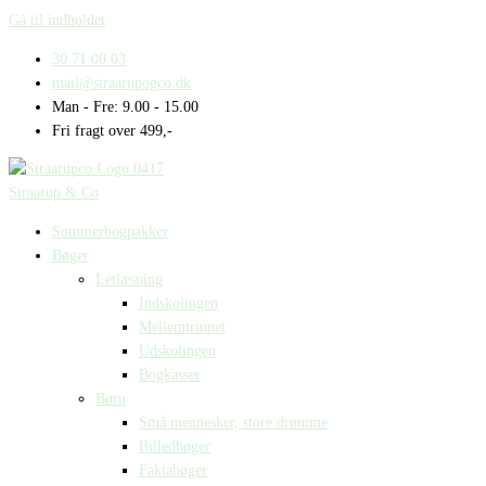
Gå til indholdet
30 71 00 03
mail@straarupogco.dk
Man - Fre: 9.00 - 15.00
Fri fragt over 499,-
Straarup & Co
Sommerbogpakker
Bøger
Letlæsning
Indskolingen
Mellemtrinnet
Udskolingen
Bogkasser
Børn
Små mennesker, store drømme
Billedbøger
Faktabøger