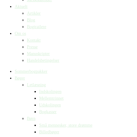
Aktuelt
Artikler
Blog
Bogtrailere
Om os
Kontakt
Presse
Manuskripter
Handelsbetingelser
Sommerbogpakker
Bøger
Letlæsning
Indskolingen
Mellemtrinnet
Udskolingen
Bogkasser
Børn
Små mennesker, store drømme
Billedbøger