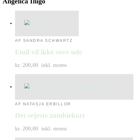
Angelica Inigo
AF SANDRA SCHWARTZ
Emil vil ikke sove ude
kr. 200,00
inkl. moms
AF NATASJA ERBILLOR
Det sejeste zombiekort
kr. 200,00
inkl. moms