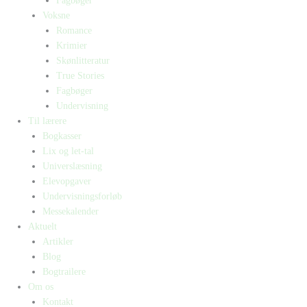
Fagbøger
Voksne
Romance
Krimier
Skønlitteratur
True Stories
Fagbøger
Undervisning
Til lærere
Bogkasser
Lix og let-tal
Universlæsning
Elevopgaver
Undervisningsforløb
Messekalender
Aktuelt
Artikler
Blog
Bogtrailere
Om os
Kontakt