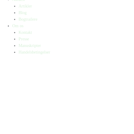
Artikler
Blog
Bogtrailere
Om os
Kontakt
Presse
Manuskripter
Handelsbetingelser
SKIFT TIL ERHVERVSKUNDE