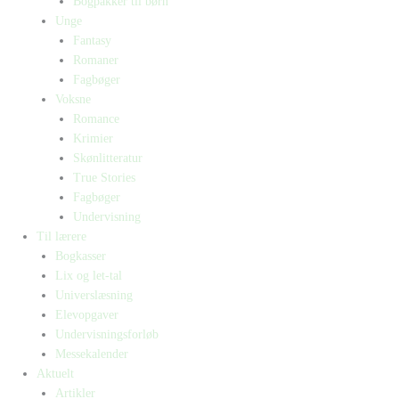
Bogpakker til børn
Unge
Fantasy
Romaner
Fagbøger
Voksne
Romance
Krimier
Skønlitteratur
True Stories
Fagbøger
Undervisning
Til lærere
Bogkasser
Lix og let-tal
Universlæsning
Elevopgaver
Undervisningsforløb
Messekalender
Aktuelt
Artikler