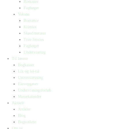
Romaner
Fagbøger
Voksne
Romance
Krimier
Skønlitteratur
True Stories
Fagbøger
Undervisning
Til lærere
Bogkasser
Lix og let-tal
Universlæsning
Elevopgaver
Undervisningsforløb
Messekalender
Aktuelt
Artikler
Blog
Bogtrailere
Om os