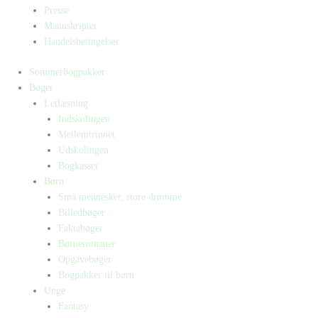
Presse
Manuskripter
Handelsbetingelser
Sommerbogpakker
Bøger
Letlæsning
Indskolingen
Mellemtrinnet
Udskolingen
Bogkasser
Børn
Små mennesker, store drømme
Billedbøger
Faktabøger
Børneromaner
Opgavebøger
Bogpakker til børn
Unge
Fantasy