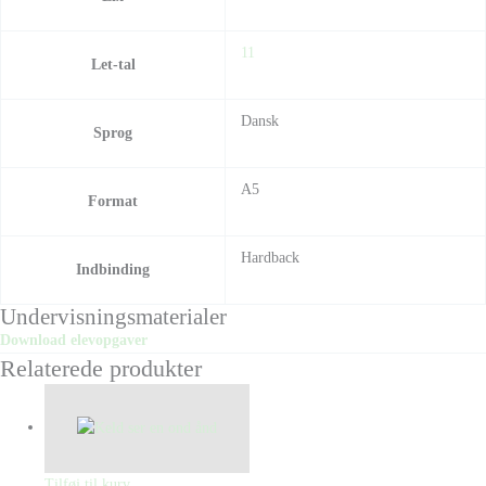
11
Let-tal
Dansk
Sprog
A5
Format
Hardback
Indbinding
Undervisningsmaterialer
Download elevopgaver
Relaterede produkter
Tilføj til kurv