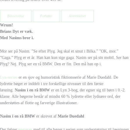
Beksrivelse
Forfatter
Anmeldelser
Wrum!
Brians Dyt er væk.
Med Nasims bror i.
Mor ser på Nasim. ”Se efter Plyg. Jeg skal et smut i Bilka.” ”OK, mor.”
”Gaga.” Plyg er et år. Han kan kun sige gaga. Nasim ser på sin mobil. Ser han
Plyg? Nej. Plyg ser en rå BMW. Den er fin. Den må han op i.
Lyn-serien
er en sjov og humoristisk fiktionsserie af Marie Duedahl. De
lydrette bøger er inddelt i tre forskellige niveauer til den første
læsning.
Nasim i en rå BMW
er en Lyn 3-bog, der egner sig til børn i 0.-2.
klasse. Alle bøgerne består af mindst 60 % lydrette eller lydnære ord, der
understøttes af flotte og farverige illustrationer.
Nasim i en rå BMW
er skrevet af
Marie Duedahl
Der følger
opgaver
med til alle bøger i serien som understøtning til læsningen.