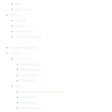
Blog
Bogtrailere
Om os
Kontakt
Presse
Manuskripter
Handelsbetingelser
Sommerbogpakker
Bøger
Letlæsning
Indskolingen
Mellemtrinnet
Udskolingen
Bogkasser
Børn
Små mennesker, store drømme
Billedbøger
Faktabøger
Børneromaner