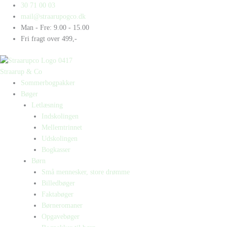
Gå
Products
Products
Nasim
30 71 00 03
til
search
search
i
mail@straarupogco.dk
indholdet
en
Man - Fre: 9.00 - 15.00
rå
Fri fragt over 499,-
BMW
antal
Straarup & Co
Sommerbogpakker
Bøger
Letlæsning
Indskolingen
Mellemtrinnet
Udskolingen
Bogkasser
Børn
Små mennesker, store drømme
Billedbøger
Faktabøger
Børneromaner
Opgavebøger