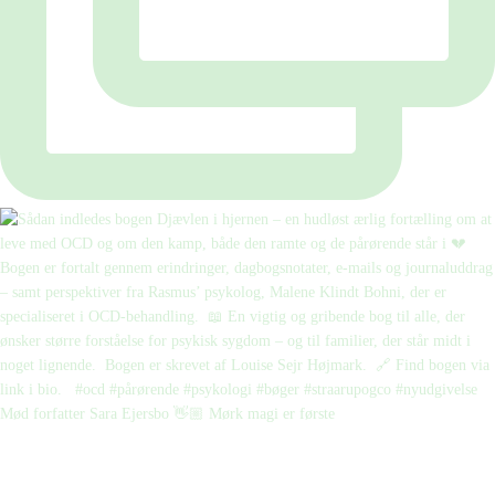
Mød forfatter Sara Ejersbo 👋🏼 Mørk magi er første