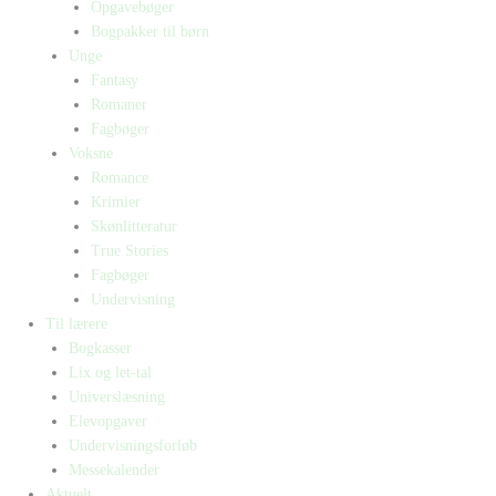
Opgavebøger
Bogpakker til børn
Unge
Fantasy
Romaner
Fagbøger
Voksne
Romance
Krimier
Skønlitteratur
True Stories
Fagbøger
Undervisning
Til lærere
Bogkasser
Lix og let-tal
Universlæsning
Elevopgaver
Undervisningsforløb
Messekalender
Aktuelt