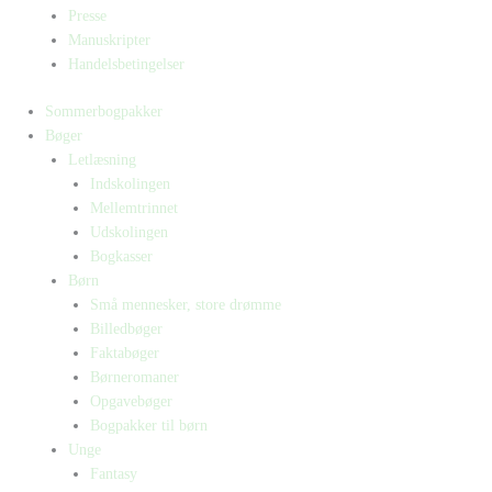
Presse
Manuskripter
Handelsbetingelser
Sommerbogpakker
Bøger
Letlæsning
Indskolingen
Mellemtrinnet
Udskolingen
Bogkasser
Børn
Små mennesker, store drømme
Billedbøger
Faktabøger
Børneromaner
Opgavebøger
Bogpakker til børn
Unge
Fantasy