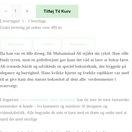
-
+
Tilføj Til Kurv
Leveringtid: 1 - 3 hverdage
Gratis levering på ordrer over 499 kr.
Beksrivelse
Forfatter
Anmeldelser
Da han var en lille dreng, fik Muhammad Ali stjålet sin cykel. Han ville
finde tyven, men en politibetjent gav ham det råd at lære at bokse først.
Ali trænede hårdt og udviklede en speciel bokseteknik, der byggede på
elegance og hurtighed. Hans kvikke hjerne og frække replikker var med
til at give ham den største boksetitel af dem alle: verdensmester i
sværvægt.
I bogserien
Små mennesker, store drømme
kan du lære de mest fantastiske
mennesker at kende – fra kunstnere og musikere til designere og
videnskabsfolk. Alle begyndte de som et barn med en drøm og endte med at
opnå det mest utrolige.