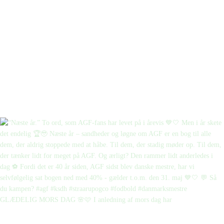
GLÆDELIG MORS DAG 🌸🩷 I anledning af mors dag har