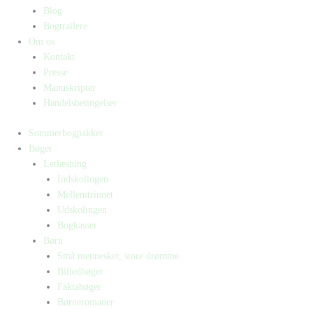
Blog
Bogtrailere
Om os
Kontakt
Presse
Manuskripter
Handelsbetingelser
Sommerbogpakker
Bøger
Letlæsning
Indskolingen
Mellemtrinnet
Udskolingen
Bogkasser
Børn
Små mennesker, store drømme
Billedbøger
Faktabøger
Børneromaner