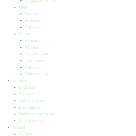
Bogpakker til børn
Unge
Fantasy
Romaner
Fagbøger
Voksne
Romance
Krimier
Skønlitteratur
True Stories
Fagbøger
Undervisning
Til lærere
Bogkasser
Lix og let-tal
Universlæsning
Elevopgaver
Undervisningsforløb
Messekalender
Aktuelt
Artikler