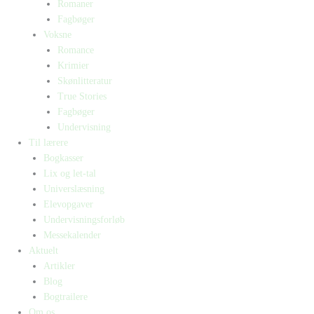
Romaner
Fagbøger
Voksne
Romance
Krimier
Skønlitteratur
True Stories
Fagbøger
Undervisning
Til lærere
Bogkasser
Lix og let-tal
Universlæsning
Elevopgaver
Undervisningsforløb
Messekalender
Aktuelt
Artikler
Blog
Bogtrailere
Om os