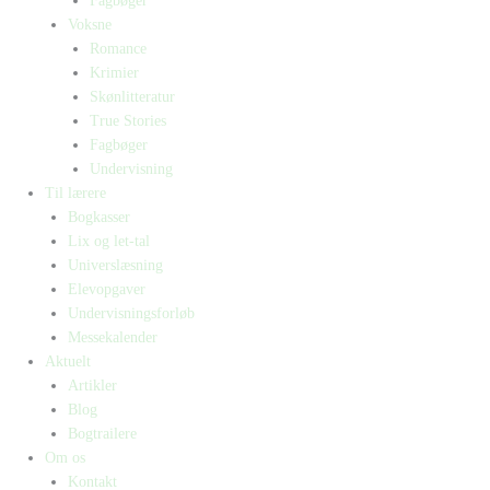
Fagbøger
Voksne
Romance
Krimier
Skønlitteratur
True Stories
Fagbøger
Undervisning
Til lærere
Bogkasser
Lix og let-tal
Universlæsning
Elevopgaver
Undervisningsforløb
Messekalender
Aktuelt
Artikler
Blog
Bogtrailere
Om os
Kontakt