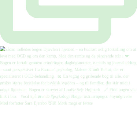
Mød forfatter Sara Ejersbo 👋🏼 Mørk magi er første