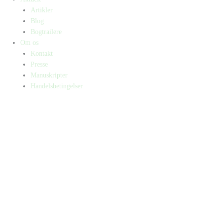
Artikler
Blog
Bogtrailere
Om os
Kontakt
Presse
Manuskripter
Handelsbetingelser
SKIFT TIL ERHVERVSKUNDE