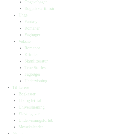
Opgavebøger
Bogpakker til børn
Unge
Fantasy
Romaner
Fagbøger
Voksne
Romance
Krimier
Skønlitteratur
True Stories
Fagbøger
Undervisning
Til lærere
Bogkasser
Lix og let-tal
Universlæsning
Elevopgaver
Undervisningsforløb
Messekalender
Aktuelt