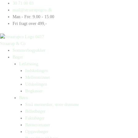
Gå
Products
Products
Muhammad
30 71 00 03
til
search
search
Ali
mail@straarupogco.dk
indholdet
antal
Man - Fre: 9.00 - 15.00
Fri fragt over 499,-
Straarup & Co
Sommerbogpakker
Bøger
Letlæsning
Indskolingen
Mellemtrinnet
Udskolingen
Bogkasser
Børn
Små mennesker, store drømme
Billedbøger
Faktabøger
Børneromaner
Opgavebøger