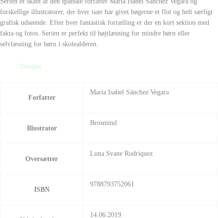
Serien er skabt af den spanske forfatter Maria Isabel Sanchez Vegara og
forskellige illustratorer, der hver især har givet bøgerne et flot og helt særligt
grafisk udseende. Efter hver fantastisk fortælling er der en kort sektion med
fakta og fotos. Serien er perfekt til højtlæsning for mindre børn eller
selvlæsning for børn i skolealderen.
Detaljer
Maria Isabel Sánchez Vegara
Forfatter
Brosmind
Illustrator
Luna Svane Rodriquez
Oversætter
9788793752061
ISBN
14.06.2019