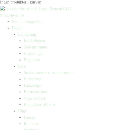
Ingen produkter i kurven
Straarup & Co
Sommerbogpakker
Bøger
Letlæsning
Indskolingen
Mellemtrinnet
Udskolingen
Bogkasser
Børn
Små mennesker, store drømme
Billedbøger
Faktabøger
Børneromaner
Opgavebøger
Bogpakker til børn
Unge
Fantasy
Romaner