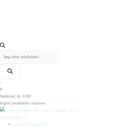
0
0
Subtotal:
kr.
0,00
Ingen produkter i kurven
Straarup & Co
Sommerbogpakker