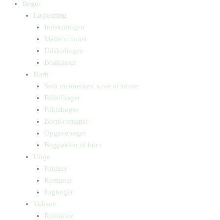
Bøger
Letlæsning
Indskolingen
Mellemtrinnet
Udskolingen
Bogkasser
Børn
Små mennesker, store drømme
Billedbøger
Faktabøger
Børneromaner
Opgavebøger
Bogpakker til børn
Unge
Fantasy
Romaner
Fagbøger
Voksne
Romance