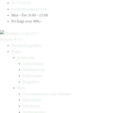
Gå
Products
Products
Mors
30 71 00 03
til
search
search
dreng
mail@straarupogco.dk
indholdet
antal
Man - Fre: 9.00 - 15.00
Fri fragt over 499,-
Straarup & Co
Sommerbogpakker
Bøger
Letlæsning
Indskolingen
Mellemtrinnet
Udskolingen
Bogkasser
Børn
Små mennesker, store drømme
Billedbøger
Faktabøger
Børneromaner