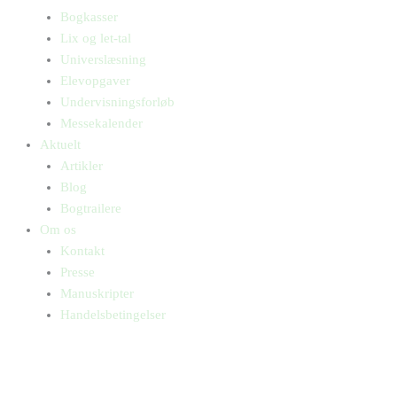
Bogkasser
Lix og let-tal
Universlæsning
Elevopgaver
Undervisningsforløb
Messekalender
Aktuelt
Artikler
Blog
Bogtrailere
Om os
Kontakt
Presse
Manuskripter
Handelsbetingelser
SKIFT TIL ERHVERVSKUNDE