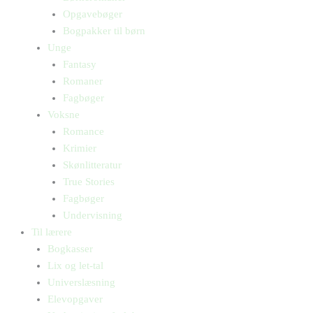
Opgavebøger
Bogpakker til børn
Unge
Fantasy
Romaner
Fagbøger
Voksne
Romance
Krimier
Skønlitteratur
True Stories
Fagbøger
Undervisning
Til lærere
Bogkasser
Lix og let-tal
Universlæsning
Elevopgaver