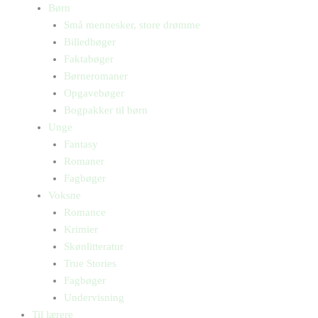
Børn
Små mennesker, store drømme
Billedbøger
Faktabøger
Børneromaner
Opgavebøger
Bogpakker til børn
Unge
Fantasy
Romaner
Fagbøger
Voksne
Romance
Krimier
Skønlitteratur
True Stories
Fagbøger
Undervisning
Til lærere