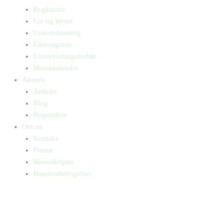
Bogkasser
Lix og let-tal
Universlæsning
Elevopgaver
Undervisningsforløb
Messekalender
Aktuelt
Artikler
Blog
Bogtrailere
Om os
Kontakt
Presse
Manuskripter
Handelsbetingelser
SKIFT TIL ERHVERVSKUNDE