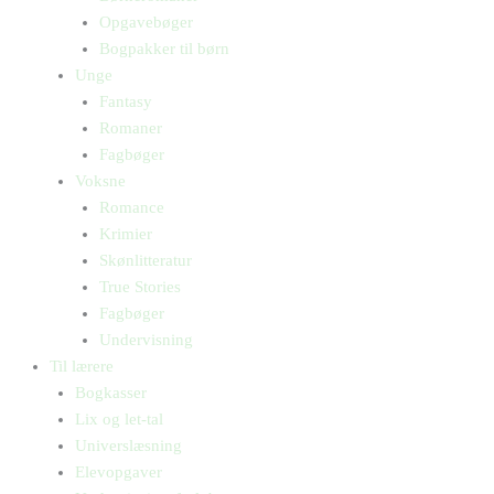
Opgavebøger
Bogpakker til børn
Unge
Fantasy
Romaner
Fagbøger
Voksne
Romance
Krimier
Skønlitteratur
True Stories
Fagbøger
Undervisning
Til lærere
Bogkasser
Lix og let-tal
Universlæsning
Elevopgaver