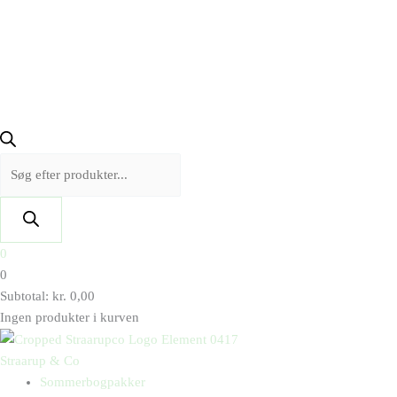
0
0
Subtotal:
kr.
0,00
Ingen produkter i kurven
Straarup & Co
Sommerbogpakker