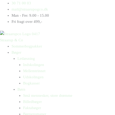
Gå
Products
Products
Min
30 71 00 03
til
search
search
første
mail@straarupogco.dk
indholdet
Rosa
Man - Fre: 9.00 - 15.00
Parks
Fri fragt over 499,-
antal
Straarup & Co
Sommerbogpakker
Bøger
Letlæsning
Indskolingen
Mellemtrinnet
Udskolingen
Bogkasser
Børn
Små mennesker, store drømme
Billedbøger
Faktabøger
Børneromaner