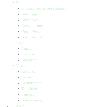
Børn
Små mennesker, store drømme
Billedbøger
Faktabøger
Børneromaner
Opgavebøger
Bogpakker til børn
Unge
Fantasy
Romaner
Fagbøger
Voksne
Romance
Krimier
Skønlitteratur
True Stories
Fagbøger
Undervisning
Til lærere