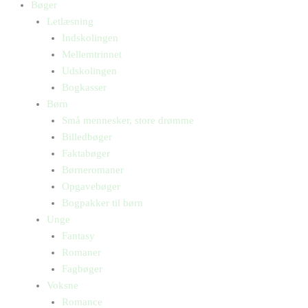
Bøger
Letlæsning
Indskolingen
Mellemtrinnet
Udskolingen
Bogkasser
Børn
Små mennesker, store drømme
Billedbøger
Faktabøger
Børneromaner
Opgavebøger
Bogpakker til børn
Unge
Fantasy
Romaner
Fagbøger
Voksne
Romance