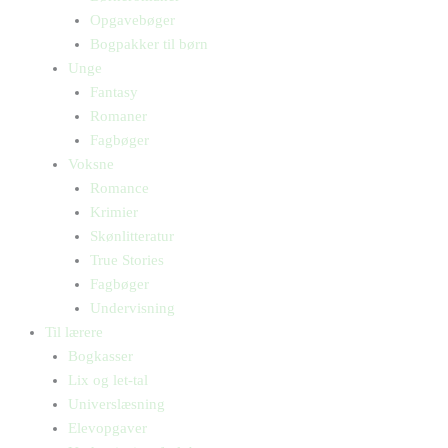
Opgavebøger
Bogpakker til børn
Unge
Fantasy
Romaner
Fagbøger
Voksne
Romance
Krimier
Skønlitteratur
True Stories
Fagbøger
Undervisning
Til lærere
Bogkasser
Lix og let-tal
Universlæsning
Elevopgaver