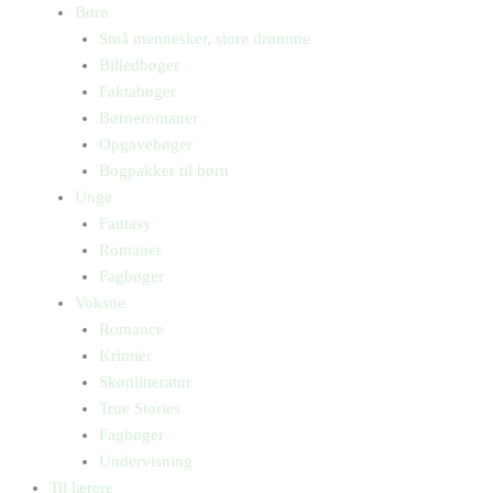
Børn
Små mennesker, store drømme
Billedbøger
Faktabøger
Børneromaner
Opgavebøger
Bogpakker til børn
Unge
Fantasy
Romaner
Fagbøger
Voksne
Romance
Krimier
Skønlitteratur
True Stories
Fagbøger
Undervisning
Til lærere