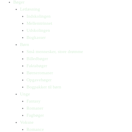
Bøger
Letlæsning
Indskolingen
Mellemtrinnet
Udskolingen
Bogkasser
Børn
Små mennesker, store drømme
Billedbøger
Faktabøger
Børneromaner
Opgavebøger
Bogpakker til børn
Unge
Fantasy
Romaner
Fagbøger
Voksne
Romance