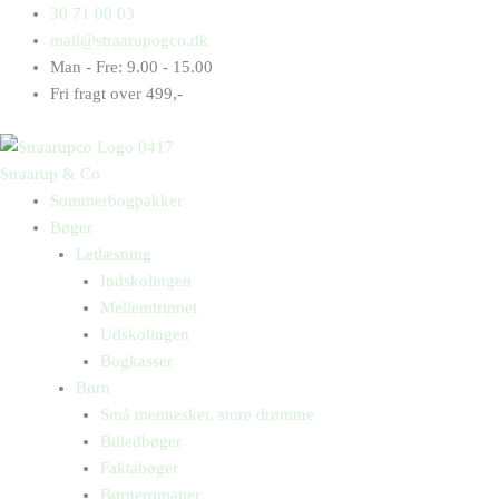
Gå
Products
Products
MEGAHAIR
30 71 00 03
til
search
search
antal
mail@straarupogco.dk
indholdet
Man - Fre: 9.00 - 15.00
Fri fragt over 499,-
Straarup & Co
Sommerbogpakker
Bøger
Letlæsning
Indskolingen
Mellemtrinnet
Udskolingen
Bogkasser
Børn
Små mennesker, store drømme
Billedbøger
Faktabøger
Børneromaner