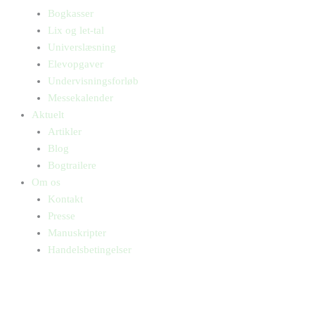
Bogkasser
Lix og let-tal
Universlæsning
Elevopgaver
Undervisningsforløb
Messekalender
Aktuelt
Artikler
Blog
Bogtrailere
Om os
Kontakt
Presse
Manuskripter
Handelsbetingelser
SKIFT TIL ERHVERVSKUNDE