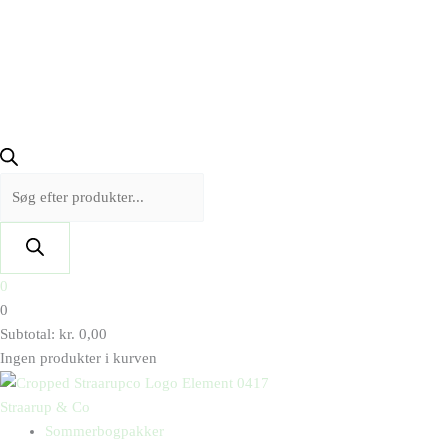
0
0
Subtotal:
kr.
0,00
Ingen produkter i kurven
Straarup & Co
Sommerbogpakker