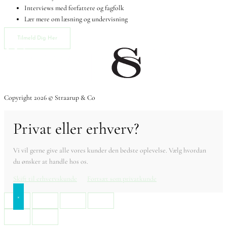
Interviews med forfattere og fagfolk
Lær mere om læsning og undervisning
Tilmeld Dig Her
Copyright 2026 © Straarup & Co
Privat eller erhverv?
Vi vil gerne give alle vores kunder den bedste oplevelse. Vælg hvordan
du ønsker at handle hos os.
Skift til erhvervskunde
Fortsæt som privatkunde
×