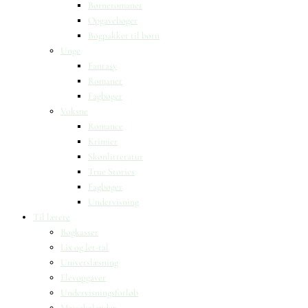
Børneromaner
Opgavebøger
Bogpakker til børn
Unge
Fantasy
Romaner
Fagbøger
Voksne
Romance
Krimier
Skønlitteratur
True Stories
Fagbøger
Undervisning
Til lærere
Bogkasser
Lix og let-tal
Universlæsning
Elevopgaver
Undervisningsforløb
Messekalender