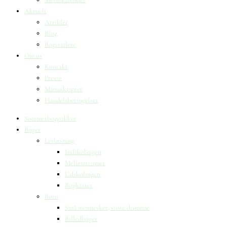
Aktuelt
Artikler
Blog
Bogtrailere
Om os
Kontakt
Presse
Manuskripter
Handelsbetingelser
Sommerbogpakker
Bøger
Letlæsning
Indskolingen
Mellemtrinnet
Udskolingen
Bogkasser
Børn
Små mennesker, store drømme
Billedbøger