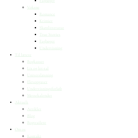
Fagbøger
Voksne
Romance
Krimier
Skønlitteratur
True Stories
Fagbøger
Undervisning
Til lærere
Bogkasser
Lix og let-tal
Universlæsning
Elevopgaver
Undervisningsforløb
Messekalender
Aktuelt
Artikler
Blog
Bogtrailere
Om os
Kontakt