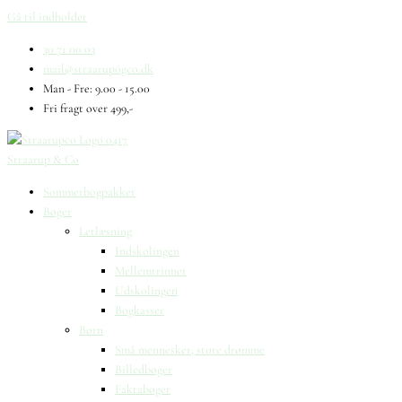
Gå til indholdet
30 71 00 03
mail@straarupogco.dk
Man - Fre: 9.00 - 15.00
Fri fragt over 499,-
Straarup & Co
Sommerbogpakker
Bøger
Letlæsning
Indskolingen
Mellemtrinnet
Udskolingen
Bogkasser
Børn
Små mennesker, store drømme
Billedbøger
Faktabøger