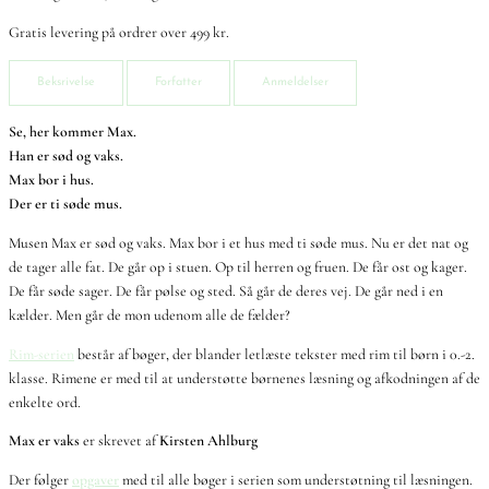
Gratis levering på ordrer over 499 kr.
Beksrivelse
Forfatter
Anmeldelser
Se, her kommer Max.
Han er sød og vaks.
Max bor i hus.
Der er ti søde mus.
Musen Max er sød og vaks. Max bor i et hus med ti søde mus. Nu er det nat og
de tager alle fat. De går op i stuen. Op til herren og fruen. De får ost og kager.
De får søde sager. De får pølse og sted. Så går de deres vej. De går ned i en
kælder. Men går de mon udenom alle de fælder?
Rim-serien
består af bøger, der blander letlæste tekster med rim til børn i 0.-2.
klasse. Rimene er med til at understøtte børnenes læsning og afkodningen af de
enkelte ord.
Max er vaks
er skrevet af
Kirsten Ahlburg
Der følger
opgaver
med til alle bøger i serien som understøtning til læsningen.