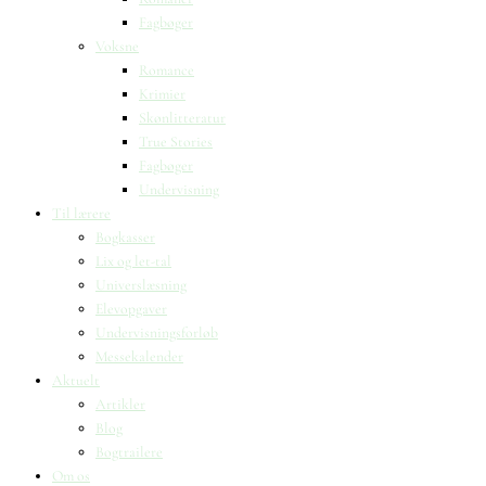
Fagbøger
Voksne
Romance
Krimier
Skønlitteratur
True Stories
Fagbøger
Undervisning
Til lærere
Bogkasser
Lix og let-tal
Universlæsning
Elevopgaver
Undervisningsforløb
Messekalender
Aktuelt
Artikler
Blog
Bogtrailere
Om os