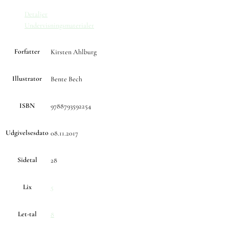
Detaljer
Undervisningsmaterialer
Forfatter
Kirsten Ahlburg
Illustrator
Bente Bech
ISBN
9788793592254
Udgivelsesdato
08.11.2017
Sidetal
28
Lix
5
Let-tal
8