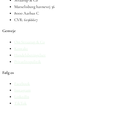
Straarup & Co
Marselisborg havnevej 36
8000 Aarhus C
CVR: 61966617
Genveje
Om Straarup & Co
Kontakt
Handelsbetingelser
Privatlivspolitik
Følg os
Facebook
Instagram
LinkedIn
TikTok