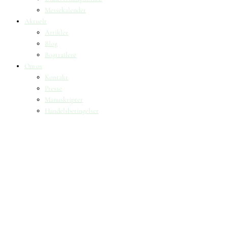
Messekalender
Aktuelt
Artikler
Blog
Bogtrailere
Om os
Kontakt
Presse
Manuskripter
Handelsbetingelser
SKIFT TIL ERHVERVSKUNDE