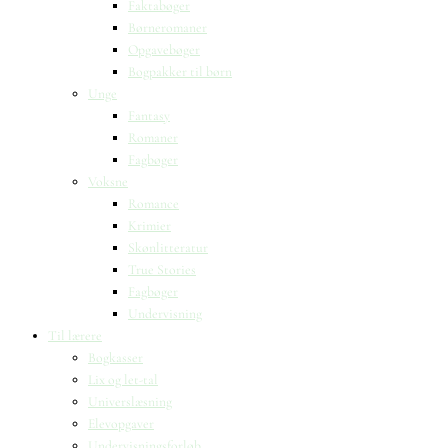
Faktabøger
Børneromaner
Opgavebøger
Bogpakker til børn
Unge
Fantasy
Romaner
Fagbøger
Voksne
Romance
Krimier
Skønlitteratur
True Stories
Fagbøger
Undervisning
Til lærere
Bogkasser
Lix og let-tal
Universlæsning
Elevopgaver
Undervisningsforløb