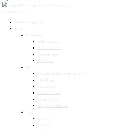
Straarup & Co
Sommerbogpakker
Bøger
Letlæsning
Indskolingen
Mellemtrinnet
Udskolingen
Bogkasser
Børn
Små mennesker, store drømme
Billedbøger
Faktabøger
Børneromaner
Opgavebøger
Bogpakker til børn
Unge
Fantasy
Romaner