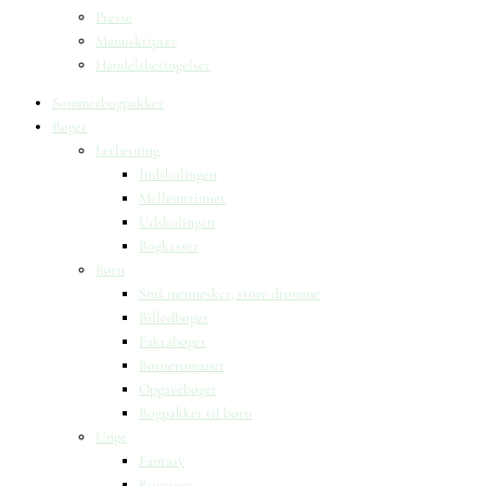
Presse
Manuskripter
Handelsbetingelser
Sommerbogpakker
Bøger
Letlæsning
Indskolingen
Mellemtrinnet
Udskolingen
Bogkasser
Børn
Små mennesker, store drømme
Billedbøger
Faktabøger
Børneromaner
Opgavebøger
Bogpakker til børn
Unge
Fantasy
Romaner