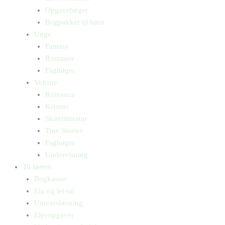
Opgavebøger
Bogpakker til børn
Unge
Fantasy
Romaner
Fagbøger
Voksne
Romance
Krimier
Skønlitteratur
True Stories
Fagbøger
Undervisning
Til lærere
Bogkasser
Lix og let-tal
Universlæsning
Elevopgaver