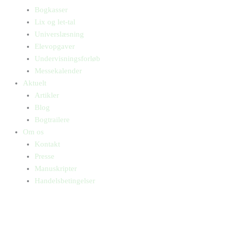
Bogkasser
Lix og let-tal
Universlæsning
Elevopgaver
Undervisningsforløb
Messekalender
Aktuelt
Artikler
Blog
Bogtrailere
Om os
Kontakt
Presse
Manuskripter
Handelsbetingelser
SKIFT TIL ERHVERVSKUNDE