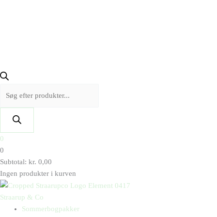
0
0
Subtotal:
kr.
0,00
Ingen produkter i kurven
Straarup & Co
Sommerbogpakker