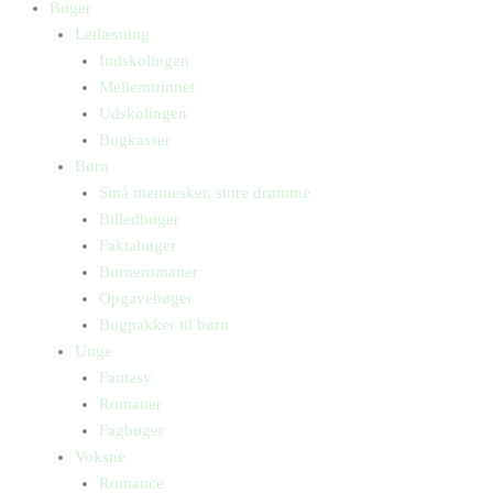
Bøger
Letlæsning
Indskolingen
Mellemtrinnet
Udskolingen
Bogkasser
Børn
Små mennesker, store drømme
Billedbøger
Faktabøger
Børneromaner
Opgavebøger
Bogpakker til børn
Unge
Fantasy
Romaner
Fagbøger
Voksne
Romance