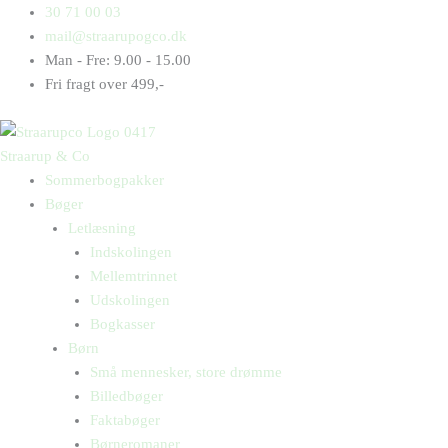
Gå
Products
Products
Masser
30 71 00 03
til
search
search
af
mail@straarupogco.dk
indholdet
magi
Man - Fre: 9.00 - 15.00
antal
Fri fragt over 499,-
Straarup & Co
Sommerbogpakker
Bøger
Letlæsning
Indskolingen
Mellemtrinnet
Udskolingen
Bogkasser
Børn
Små mennesker, store drømme
Billedbøger
Faktabøger
Børneromaner