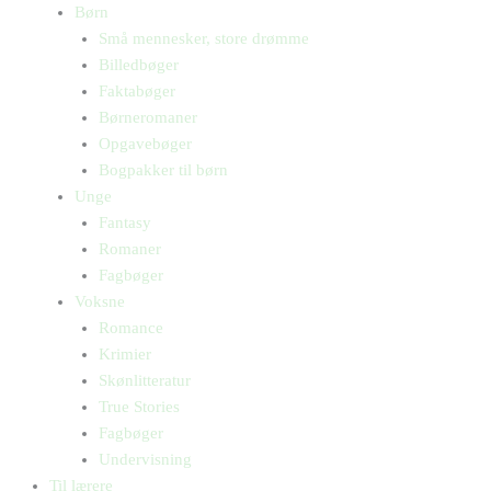
Børn
Små mennesker, store drømme
Billedbøger
Faktabøger
Børneromaner
Opgavebøger
Bogpakker til børn
Unge
Fantasy
Romaner
Fagbøger
Voksne
Romance
Krimier
Skønlitteratur
True Stories
Fagbøger
Undervisning
Til lærere