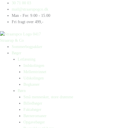
Gå
Products
Products
Malala
30 71 00 03
til
search
search
Yousafzai
mail@straarupogco.dk
indholdet
antal
Man - Fre: 9.00 - 15.00
Fri fragt over 499,-
Straarup & Co
Sommerbogpakker
Bøger
Letlæsning
Indskolingen
Mellemtrinnet
Udskolingen
Bogkasser
Børn
Små mennesker, store drømme
Billedbøger
Faktabøger
Børneromaner
Opgavebøger