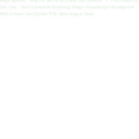
Mød forfatter Sara Ejersbo 👋🏼 Mørk magi er første