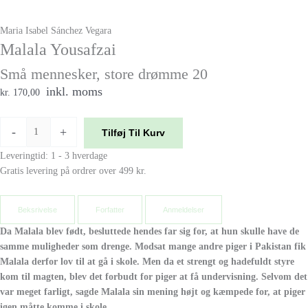
Maria Isabel Sánchez Vegara
Malala Yousafzai
Små mennesker, store drømme 20
inkl. moms
kr. 170,00
-
+
Tilføj Til Kurv
Leveringtid: 1 - 3 hverdage
Gratis levering på ordrer over 499 kr.
Beksrivelse
Forfatter
Anmeldelser
Da Malala blev født, besluttede hendes far sig for, at hun skulle have de
samme muligheder som drenge. Modsat mange andre piger i Pakistan fik
Malala derfor lov til at gå i skole. Men da et strengt og hadefuldt styre
kom til magten, blev det forbudt for piger at få undervisning. Selvom det
var meget farligt, sagde Malala sin mening højt og kæmpede for, at piger
igen måtte komme i skole.