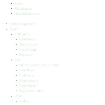
Presse
Manuskripter
Handelsbetingelser
Sommerbogpakker
Bøger
Letlæsning
Indskolingen
Mellemtrinnet
Udskolingen
Bogkasser
Børn
Små mennesker, store drømme
Billedbøger
Faktabøger
Børneromaner
Opgavebøger
Bogpakker til børn
Unge
Fantasy