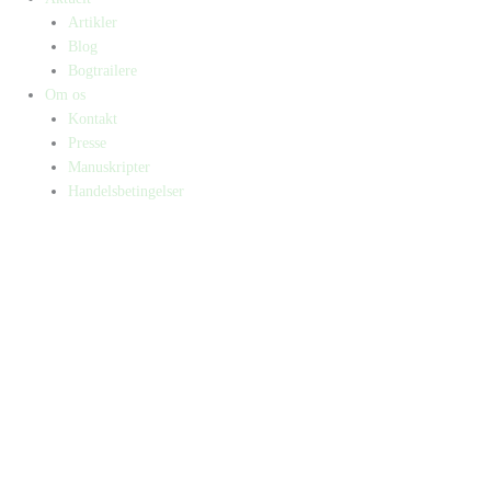
Artikler
Blog
Bogtrailere
Om os
Kontakt
Presse
Manuskripter
Handelsbetingelser
SKIFT TIL ERHVERVSKUNDE