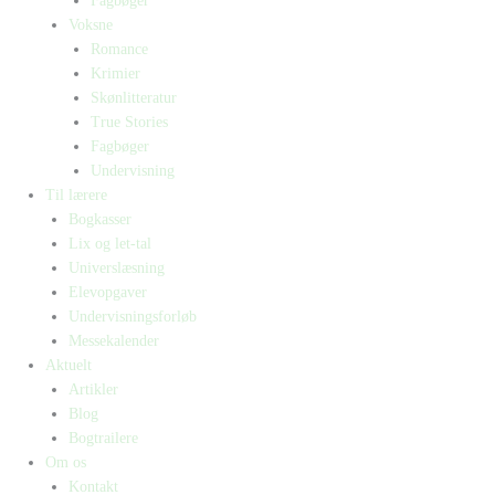
Fagbøger
Voksne
Romance
Krimier
Skønlitteratur
True Stories
Fagbøger
Undervisning
Til lærere
Bogkasser
Lix og let-tal
Universlæsning
Elevopgaver
Undervisningsforløb
Messekalender
Aktuelt
Artikler
Blog
Bogtrailere
Om os
Kontakt