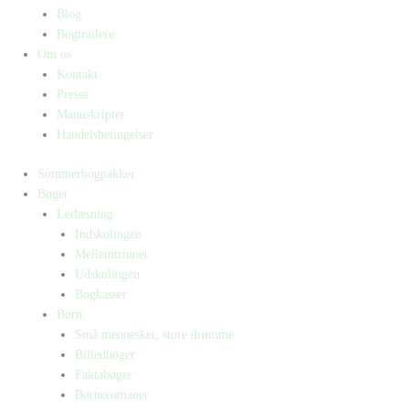
Blog
Bogtrailere
Om os
Kontakt
Presse
Manuskripter
Handelsbetingelser
Sommerbogpakker
Bøger
Letlæsning
Indskolingen
Mellemtrinnet
Udskolingen
Bogkasser
Børn
Små mennesker, store drømme
Billedbøger
Faktabøger
Børneromaner