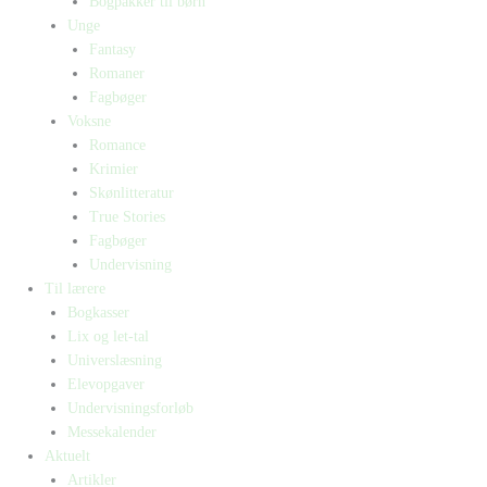
Bogpakker til børn
Unge
Fantasy
Romaner
Fagbøger
Voksne
Romance
Krimier
Skønlitteratur
True Stories
Fagbøger
Undervisning
Til lærere
Bogkasser
Lix og let-tal
Universlæsning
Elevopgaver
Undervisningsforløb
Messekalender
Aktuelt
Artikler