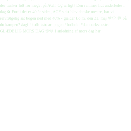
GLÆDELIG MORS DAG 🌸🩷 I anledning af mors dag har