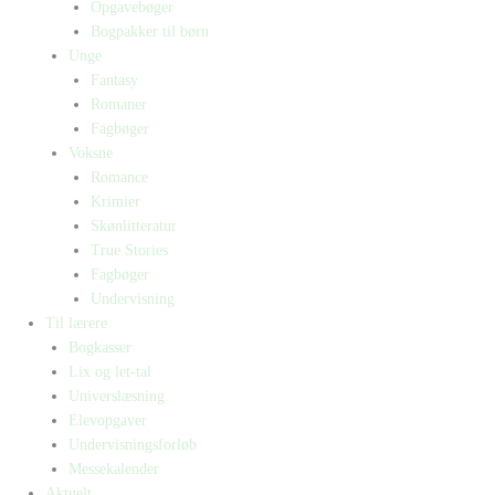
Opgavebøger
Bogpakker til børn
Unge
Fantasy
Romaner
Fagbøger
Voksne
Romance
Krimier
Skønlitteratur
True Stories
Fagbøger
Undervisning
Til lærere
Bogkasser
Lix og let-tal
Universlæsning
Elevopgaver
Undervisningsforløb
Messekalender
Aktuelt