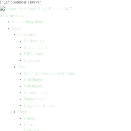
Ingen produkter i kurven
Straarup & Co
Sommerbogpakker
Bøger
Letlæsning
Indskolingen
Mellemtrinnet
Udskolingen
Bogkasser
Børn
Små mennesker, store drømme
Billedbøger
Faktabøger
Børneromaner
Opgavebøger
Bogpakker til børn
Unge
Fantasy
Romaner