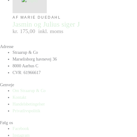
AF MARIE DUEDAHL
Jasmin og Julius siger J
kr. 175,00
inkl. moms
Adresse
Straarup & Co
Marselisborg havnevej 36
8000 Aarhus C
CVR: 61966617
Genveje
Om Straarup & Co
Kontakt
Handelsbetingelser
Privatlivspolitik
Følg os
Facebook
Instagram