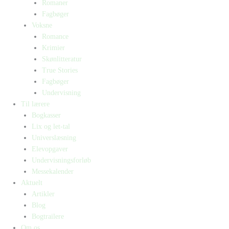
Romaner
Fagbøger
Voksne
Romance
Krimier
Skønlitteratur
True Stories
Fagbøger
Undervisning
Til lærere
Bogkasser
Lix og let-tal
Universlæsning
Elevopgaver
Undervisningsforløb
Messekalender
Aktuelt
Artikler
Blog
Bogtrailere
Om os