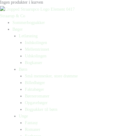
Ingen produkter i kurven
Straarup & Co
Sommerbogpakker
Bøger
Letlæsning
Indskolingen
Mellemtrinnet
Udskolingen
Bogkasser
Børn
Små mennesker, store drømme
Billedbøger
Faktabøger
Børneromaner
Opgavebøger
Bogpakker til børn
Unge
Fantasy
Romaner