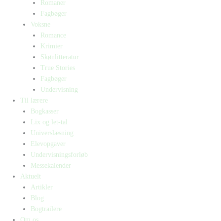
Romaner
Fagbøger
Voksne
Romance
Krimier
Skønlitteratur
True Stories
Fagbøger
Undervisning
Til lærere
Bogkasser
Lix og let-tal
Universlæsning
Elevopgaver
Undervisningsforløb
Messekalender
Aktuelt
Artikler
Blog
Bogtrailere
Om os