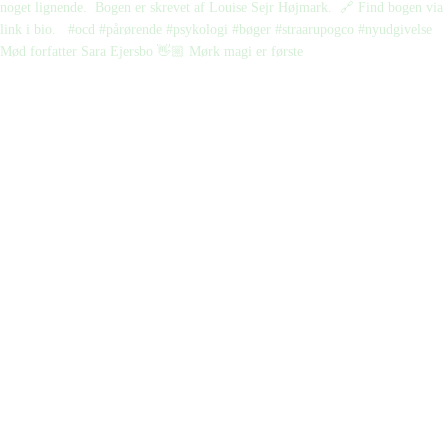
Mød forfatter Sara Ejersbo 👋🏼 Mørk magi er første