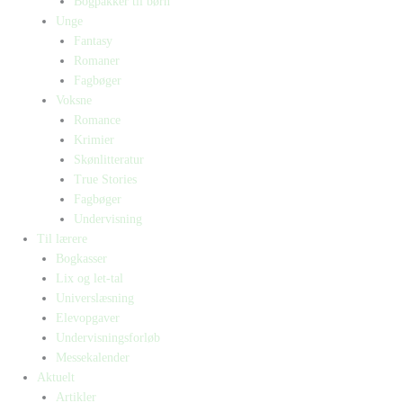
Bogpakker til børn
Unge
Fantasy
Romaner
Fagbøger
Voksne
Romance
Krimier
Skønlitteratur
True Stories
Fagbøger
Undervisning
Til lærere
Bogkasser
Lix og let-tal
Universlæsning
Elevopgaver
Undervisningsforløb
Messekalender
Aktuelt
Artikler