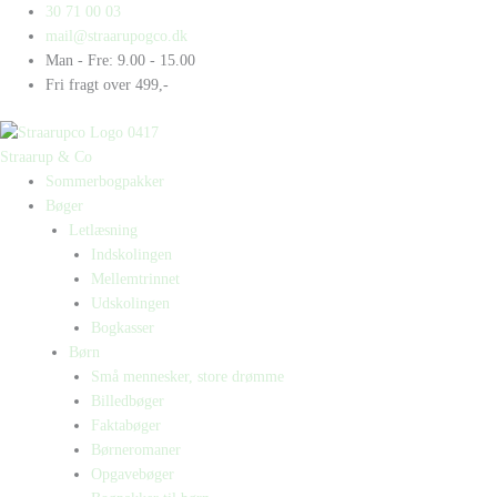
Gå
Products
Products
Luka
30 71 00 03
til
search
search
vil
mail@straarupogco.dk
indholdet
sove
Man - Fre: 9.00 - 15.00
antal
Fri fragt over 499,-
Straarup & Co
Sommerbogpakker
Bøger
Letlæsning
Indskolingen
Mellemtrinnet
Udskolingen
Bogkasser
Børn
Små mennesker, store drømme
Billedbøger
Faktabøger
Børneromaner
Opgavebøger