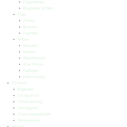
Opgavebøger
Bogpakker til børn
Unge
Fantasy
Romaner
Fagbøger
Voksne
Romance
Krimier
Skønlitteratur
True Stories
Fagbøger
Undervisning
Til lærere
Bogkasser
Lix og let-tal
Universlæsning
Elevopgaver
Undervisningsforløb
Messekalender
Aktuelt