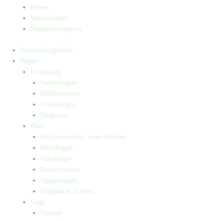
Presse
Manuskripter
Handelsbetingelser
Sommerbogpakker
Bøger
Letlæsning
Indskolingen
Mellemtrinnet
Udskolingen
Bogkasser
Børn
Små mennesker, store drømme
Billedbøger
Faktabøger
Børneromaner
Opgavebøger
Bogpakker til børn
Unge
Fantasy