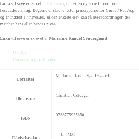
Luka vil sove
er en del af
Pil-serien
, der er en ny serie til den første
læseundervisning. Bøgerne er skrevet efter principperne for
Guided Reading
og er inddelt i 7 niveauer, så den enkelte elev kan få læseudfordringer, der
matcher hans eller hendes niveau.
Luka vil sove
er skrevet af
Marianne Randel Søndergaard
Detaljer
Undervisningsmaterialer
Marianne Randel Søndergaard
Forfatter
Christian Guldager
Illustrator
9788775925650
ISBN
11.05.2023
Udgivelsesdato