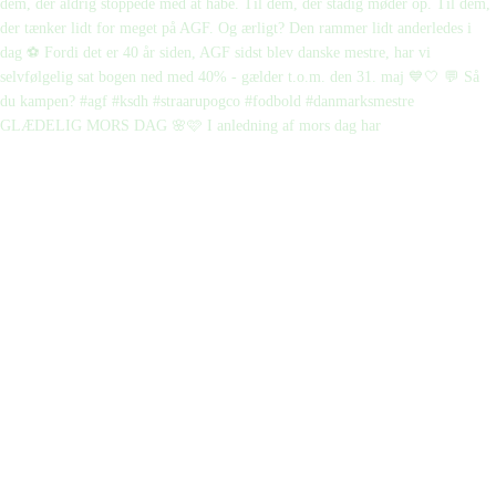
GLÆDELIG MORS DAG 🌸🩷 I anledning af mors dag har