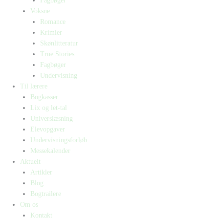
Fagbøger
Voksne
Romance
Krimier
Skønlitteratur
True Stories
Fagbøger
Undervisning
Til lærere
Bogkasser
Lix og let-tal
Universlæsning
Elevopgaver
Undervisningsforløb
Messekalender
Aktuelt
Artikler
Blog
Bogtrailere
Om os
Kontakt