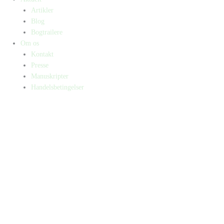
Artikler
Blog
Bogtrailere
Om os
Kontakt
Presse
Manuskripter
Handelsbetingelser
SKIFT TIL ERHVERVSKUNDE