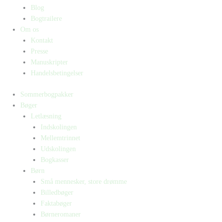
Blog
Bogtrailere
Om os
Kontakt
Presse
Manuskripter
Handelsbetingelser
Sommerbogpakker
Bøger
Letlæsning
Indskolingen
Mellemtrinnet
Udskolingen
Bogkasser
Børn
Små mennesker, store drømme
Billedbøger
Faktabøger
Børneromaner