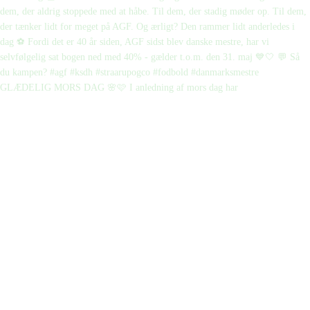
GLÆDELIG MORS DAG 🌸🩷 I anledning af mors dag har