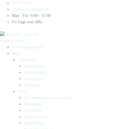
Gå
Products
Products
Lea
30 71 00 03
til
search
search
og
mail@straarupogco.dk
indholdet
Artur
Man - Fre: 9.00 - 15.00
Bogpakke
Fri fragt over 499,-
antal
Straarup & Co
Sommerbogpakker
Bøger
Letlæsning
Indskolingen
Mellemtrinnet
Udskolingen
Bogkasser
Børn
Små mennesker, store drømme
Billedbøger
Faktabøger
Børneromaner
Opgavebøger