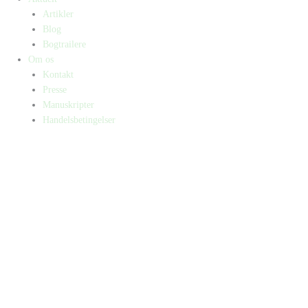
Artikler
Blog
Bogtrailere
Om os
Kontakt
Presse
Manuskripter
Handelsbetingelser
SKIFT TIL ERHVERVSKUNDE