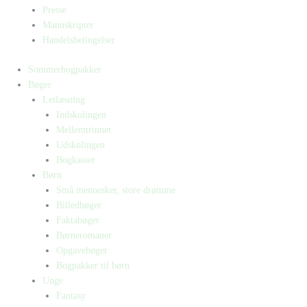
Presse
Manuskripter
Handelsbetingelser
Sommerbogpakker
Bøger
Letlæsning
Indskolingen
Mellemtrinnet
Udskolingen
Bogkasser
Børn
Små mennesker, store drømme
Billedbøger
Faktabøger
Børneromaner
Opgavebøger
Bogpakker til børn
Unge
Fantasy