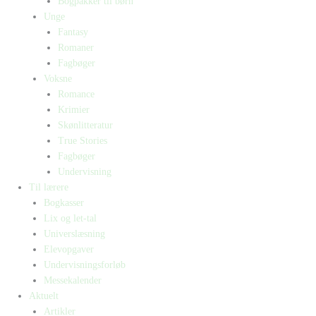
Bogpakker til børn
Unge
Fantasy
Romaner
Fagbøger
Voksne
Romance
Krimier
Skønlitteratur
True Stories
Fagbøger
Undervisning
Til lærere
Bogkasser
Lix og let-tal
Universlæsning
Elevopgaver
Undervisningsforløb
Messekalender
Aktuelt
Artikler