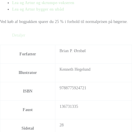
Lea og Artur og skrumpe-vokseren
Lea og Artur bygger en ubåd
Ved køb af bogpakken sparer du 25 % i forhold til normalprisen på bøgerne.
Detaljer
Brian P. Ørnbøl
Forfatter
Kenneth Hegelund
Illustrator
9788775924721
ISBN
136731335
Faust
28
Sidetal