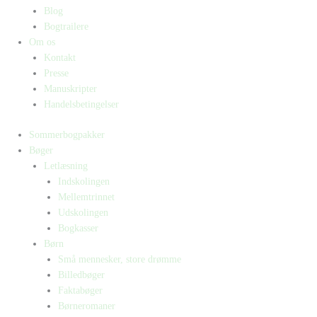
Blog
Bogtrailere
Om os
Kontakt
Presse
Manuskripter
Handelsbetingelser
Sommerbogpakker
Bøger
Letlæsning
Indskolingen
Mellemtrinnet
Udskolingen
Bogkasser
Børn
Små mennesker, store drømme
Billedbøger
Faktabøger
Børneromaner