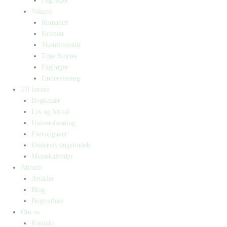
Fagbøger
Voksne
Romance
Krimier
Skønlitteratur
True Stories
Fagbøger
Undervisning
Til lærere
Bogkasser
Lix og let-tal
Universlæsning
Elevopgaver
Undervisningsforløb
Messekalender
Aktuelt
Artikler
Blog
Bogtrailere
Om os
Kontakt