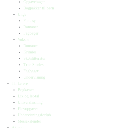
Opgavebøger
Bogpakker til børn
Unge
Fantasy
Romaner
Fagbøger
Voksne
Romance
Krimier
Skønlitteratur
True Stories
Fagbøger
Undervisning
Til lærere
Bogkasser
Lix og let-tal
Universlæsning
Elevopgaver
Undervisningsforløb
Messekalender
Aktuelt