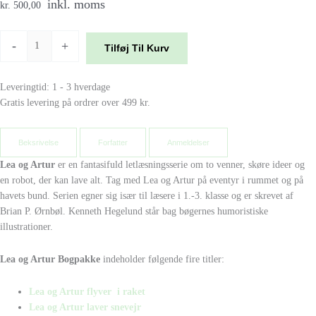
inkl. moms
kr. 500,00
-
+
Tilføj Til Kurv
Leveringtid: 1 - 3 hverdage
Gratis levering på ordrer over 499 kr.
Beksrivelse
Forfatter
Anmeldelser
Lea og Artur
er en fantasifuld letlæsningsserie om to venner, skøre ideer og
en robot, der kan lave alt. Tag med Lea og Artur på eventyr i rummet og på
havets bund.
Serien egner sig især til læsere i 1.-3. klasse og er skrevet af
Brian P. Ørnbøl. Kenneth Hegelund står bag bøgernes humoristiske
illustrationer.
Lea og Artur Bogpakke
indeholder følgende fire titler:
Lea og Artur flyver i raket
Lea og Artur laver snevejr