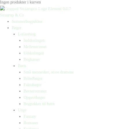
Ingen produkter i kurven
Straarup & Co
Sommerbogpakker
Bøger
Letlæsning
Indskolingen
Mellemtrinnet
Udskolingen
Bogkasser
Børn
Små mennesker, store drømme
Billedbøger
Faktabøger
Børneromaner
Opgavebøger
Bogpakker til børn
Unge
Fantasy
Romaner