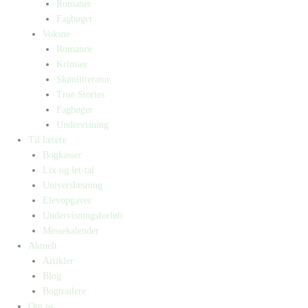
Romaner
Fagbøger
Voksne
Romance
Krimier
Skønlitteratur
True Stories
Fagbøger
Undervisning
Til lærere
Bogkasser
Lix og let-tal
Universlæsning
Elevopgaver
Undervisningsforløb
Messekalender
Aktuelt
Artikler
Blog
Bogtrailere
Om os