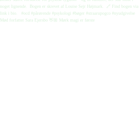
Mød forfatter Sara Ejersbo 👋🏼 Mørk magi er første