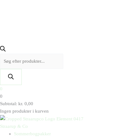
0
0
Subtotal:
kr.
0,00
Ingen produkter i kurven
Straarup & Co
Sommerbogpakker