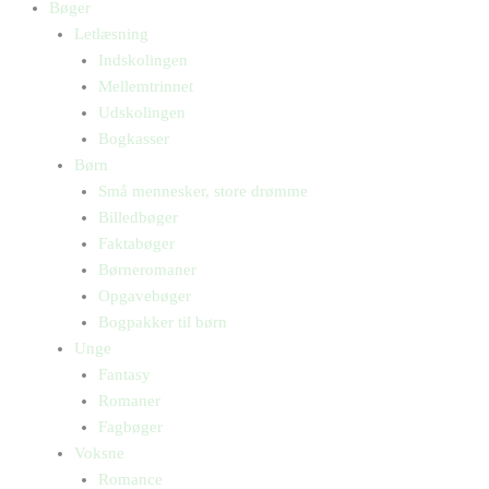
Bøger
Letlæsning
Indskolingen
Mellemtrinnet
Udskolingen
Bogkasser
Børn
Små mennesker, store drømme
Billedbøger
Faktabøger
Børneromaner
Opgavebøger
Bogpakker til børn
Unge
Fantasy
Romaner
Fagbøger
Voksne
Romance