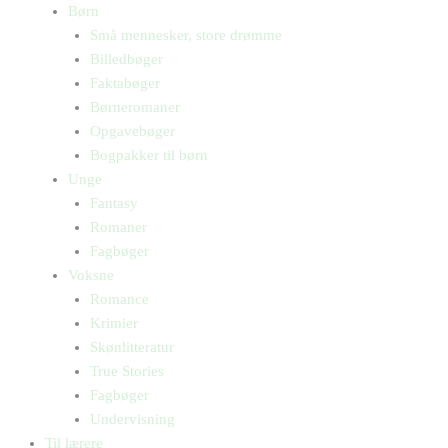
Børn
Små mennesker, store drømme
Billedbøger
Faktabøger
Børneromaner
Opgavebøger
Bogpakker til børn
Unge
Fantasy
Romaner
Fagbøger
Voksne
Romance
Krimier
Skønlitteratur
True Stories
Fagbøger
Undervisning
Til lærere