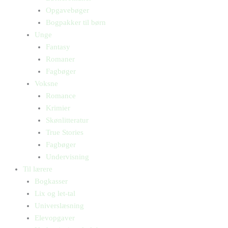
Opgavebøger
Bogpakker til børn
Unge
Fantasy
Romaner
Fagbøger
Voksne
Romance
Krimier
Skønlitteratur
True Stories
Fagbøger
Undervisning
Til lærere
Bogkasser
Lix og let-tal
Universlæsning
Elevopgaver