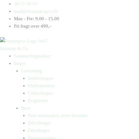
Gå
Products
Products
Kujon
30 71 00 03
til
search
search
antal
mail@straarupogco.dk
indholdet
Man - Fre: 9.00 - 15.00
Fri fragt over 499,-
Straarup & Co
Sommerbogpakker
Bøger
Letlæsning
Indskolingen
Mellemtrinnet
Udskolingen
Bogkasser
Børn
Små mennesker, store drømme
Billedbøger
Faktabøger
Børneromaner