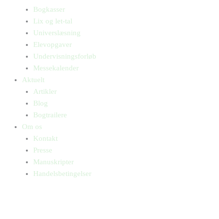
Bogkasser
Lix og let-tal
Universlæsning
Elevopgaver
Undervisningsforløb
Messekalender
Aktuelt
Artikler
Blog
Bogtrailere
Om os
Kontakt
Presse
Manuskripter
Handelsbetingelser
SKIFT TIL ERHVERVSKUNDE