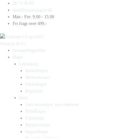
Gå
Products
Products
Kill!
30 71 00 03
til
search
search
Kill!
mail@straarupogco.dk
indholdet
Kill!
Man - Fre: 9.00 - 15.00
antal
Fri fragt over 499,-
Straarup & Co
Sommerbogpakker
Bøger
Letlæsning
Indskolingen
Mellemtrinnet
Udskolingen
Bogkasser
Børn
Små mennesker, store drømme
Billedbøger
Faktabøger
Børneromaner
Opgavebøger