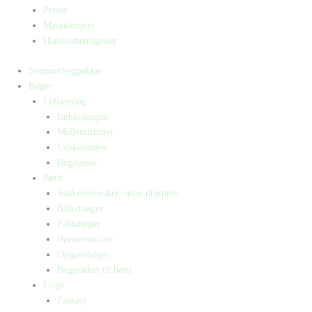
Presse
Manuskripter
Handelsbetingelser
Sommerbogpakker
Bøger
Letlæsning
Indskolingen
Mellemtrinnet
Udskolingen
Bogkasser
Børn
Små mennesker, store drømme
Billedbøger
Faktabøger
Børneromaner
Opgavebøger
Bogpakker til børn
Unge
Fantasy