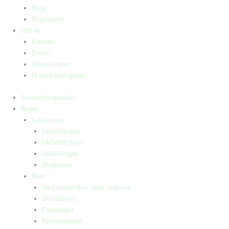
Blog
Bogtrailere
Om os
Kontakt
Presse
Manuskripter
Handelsbetingelser
Sommerbogpakker
Bøger
Letlæsning
Indskolingen
Mellemtrinnet
Udskolingen
Bogkasser
Børn
Små mennesker, store drømme
Billedbøger
Faktabøger
Børneromaner