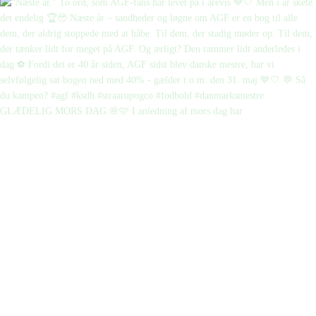
GLÆDELIG MORS DAG 🌸🩷 I anledning af mors dag har