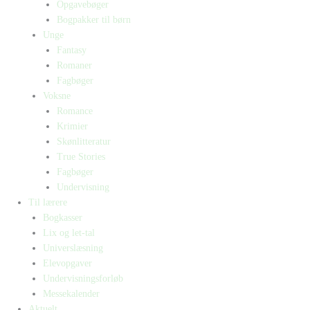
Opgavebøger
Bogpakker til børn
Unge
Fantasy
Romaner
Fagbøger
Voksne
Romance
Krimier
Skønlitteratur
True Stories
Fagbøger
Undervisning
Til lærere
Bogkasser
Lix og let-tal
Universlæsning
Elevopgaver
Undervisningsforløb
Messekalender
Aktuelt