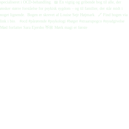
Mød forfatter Sara Ejersbo 👋🏼 Mørk magi er første