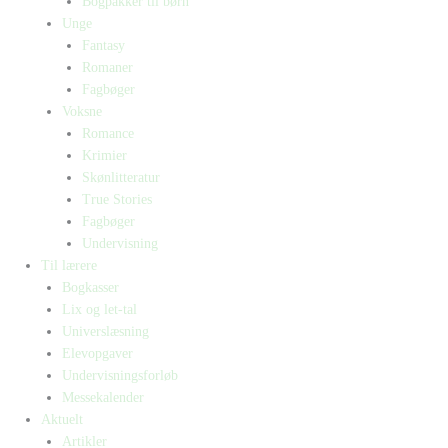
Bogpakker til børn
Unge
Fantasy
Romaner
Fagbøger
Voksne
Romance
Krimier
Skønlitteratur
True Stories
Fagbøger
Undervisning
Til lærere
Bogkasser
Lix og let-tal
Universlæsning
Elevopgaver
Undervisningsforløb
Messekalender
Aktuelt
Artikler