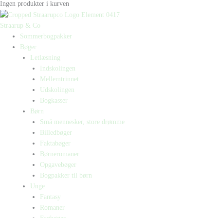
Ingen produkter i kurven
Straarup & Co
Sommerbogpakker
Bøger
Letlæsning
Indskolingen
Mellemtrinnet
Udskolingen
Bogkasser
Børn
Små mennesker, store drømme
Billedbøger
Faktabøger
Børneromaner
Opgavebøger
Bogpakker til børn
Unge
Fantasy
Romaner