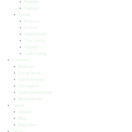
Romaner
Fagbøger
Voksne
Romance
Krimier
Skønlitteratur
True Stories
Fagbøger
Undervisning
Til lærere
Bogkasser
Lix og let-tal
Universlæsning
Elevopgaver
Undervisningsforløb
Messekalender
Aktuelt
Artikler
Blog
Bogtrailere
Om os