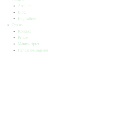
Artikler
Blog
Bogtrailere
Om os
Kontakt
Presse
Manuskripter
Handelsbetingelser
SKIFT TIL ERHVERVSKUNDE