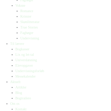
Fagbøger
Voksne
Romance
Krimier
Skønlitteratur
True Stories
Fagbøger
Undervisning
Til lærere
Bogkasser
Lix og let-tal
Universlæsning
Elevopgaver
Undervisningsforløb
Messekalender
Aktuelt
Artikler
Blog
Bogtrailere
Om os
Kontakt