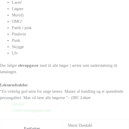
Larm!
Løgner
Mor(d)
OMG!
Panik i pink
Pindsvin
Punk
Skygge
Ulv
Der følger
elevopgaver
med til alle bøger i serien som understøtning til
læsningen.
Lektørudtalelse:
“En virkelig god serie for unge læsere. Masser af handling og et spændende
persongalleri. Man vil læse alle bøgerne.”
– DBC Lektør
Detaljer
Undervisningsmaterialer
Marie Duedahl
Forfatter