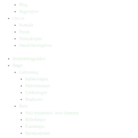
Blog
Bogtrailere
Om os
Kontakt
Presse
Manuskripter
Handelsbetingelser
Sommerbogpakker
Bøger
Letlæsning
Indskolingen
Mellemtrinnet
Udskolingen
Bogkasser
Børn
Små mennesker, store drømme
Billedbøger
Faktabøger
Børneromaner