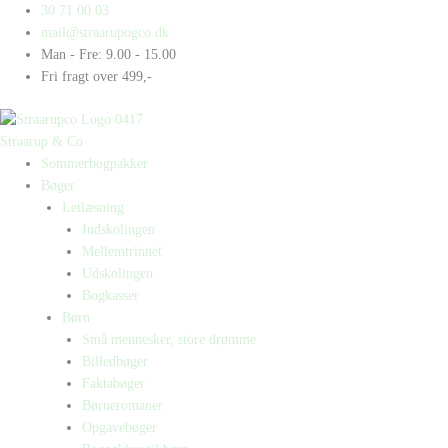
Gå
Products
Products
Ketchup
30 71 00 03
til
search
search
antal
mail@straarupogco.dk
indholdet
Man - Fre: 9.00 - 15.00
Fri fragt over 499,-
Straarup & Co
Sommerbogpakker
Bøger
Letlæsning
Indskolingen
Mellemtrinnet
Udskolingen
Bogkasser
Børn
Små mennesker, store drømme
Billedbøger
Faktabøger
Børneromaner
Opgavebøger