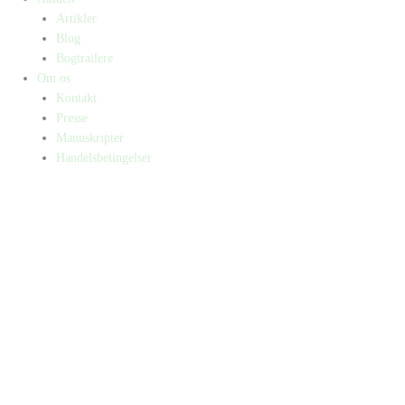
Artikler
Blog
Bogtrailere
Om os
Kontakt
Presse
Manuskripter
Handelsbetingelser
SKIFT TIL ERHVERVSKUNDE