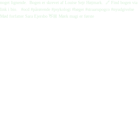
Mød forfatter Sara Ejersbo 👋🏼 Mørk magi er første