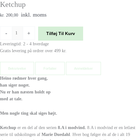
Ketchup
inkl. moms
kr. 200,00
-
+
Tilføj Til Kurv
Leveringtid: 2 - 4 hverdage
Gratis levering på ordrer over 499 kr.
Beksrivelse
Forfatter
Anmeldelser
Heino rødmer hver gang,
han siger noget.
Nu er han næsten holdt op
med at tale.
Men nogle ting skal siges højt.
Ketchup
er en del af den serien
8.A i modvind.
8.A i modvind er en letlæst
serie til udskolingen af
Marie Duedahl
. Hver bog følger én af de i alt 19