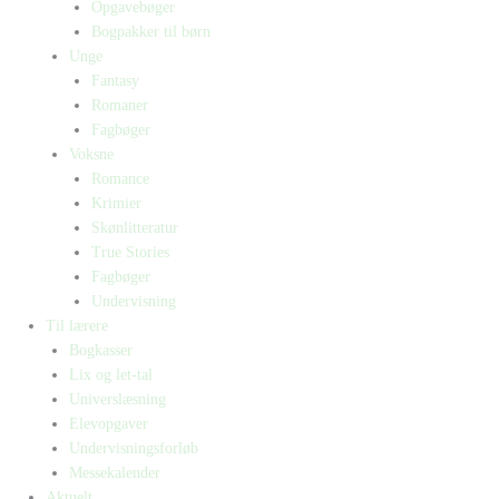
Opgavebøger
Bogpakker til børn
Unge
Fantasy
Romaner
Fagbøger
Voksne
Romance
Krimier
Skønlitteratur
True Stories
Fagbøger
Undervisning
Til lærere
Bogkasser
Lix og let-tal
Universlæsning
Elevopgaver
Undervisningsforløb
Messekalender
Aktuelt