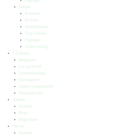
Fagbøger
Voksne
Romance
Krimier
Skønlitteratur
True Stories
Fagbøger
Undervisning
Til lærere
Bogkasser
Lix og let-tal
Universlæsning
Elevopgaver
Undervisningsforløb
Messekalender
Aktuelt
Artikler
Blog
Bogtrailere
Om os
Kontakt