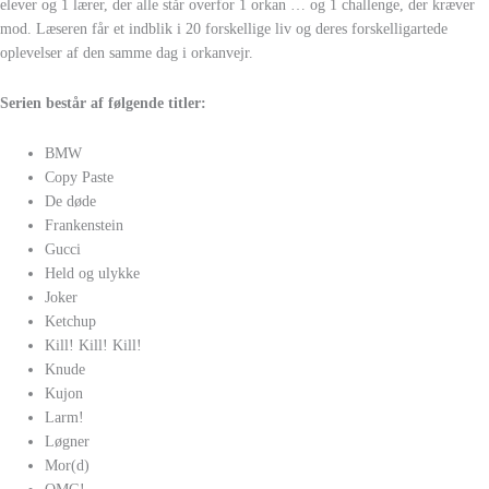
elever og 1 lærer, der alle står overfor 1 orkan … og 1 challenge, der kræver
mod. Læseren får et indblik i 20 forskellige liv og deres forskelligartede
oplevelser af den samme dag i orkanvejr.
Serien består af følgende titler:
BMW
Copy Paste
De døde
Frankenstein
Gucci
Held og ulykke
Joker
Ketchup
Kill! Kill! Kill!
Knude
Kujon
Larm!
Løgner
Mor(d)