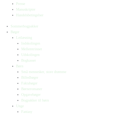
Presse
Manuskripter
Handelsbetingelser
Sommerbogpakker
Bøger
Letlæsning
Indskolingen
Mellemtrinnet
Udskolingen
Bogkasser
Børn
Små mennesker, store drømme
Billedbøger
Faktabøger
Børneromaner
Opgavebøger
Bogpakker til børn
Unge
Fantasy