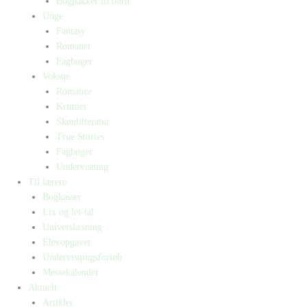
Bogpakker til børn
Unge
Fantasy
Romaner
Fagbøger
Voksne
Romance
Krimier
Skønlitteratur
True Stories
Fagbøger
Undervisning
Til lærere
Bogkasser
Lix og let-tal
Universlæsning
Elevopgaver
Undervisningsforløb
Messekalender
Aktuelt
Artikler