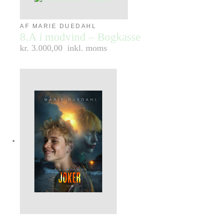
AF MARIE DUEDAHL
8.A i modvind – Bogkasse
kr. 3.000,00
inkl. moms