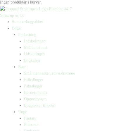
Ingen produkter i kurven
Straarup & Co
Sommerbogpakker
Bøger
Letlæsning
Indskolingen
Mellemtrinnet
Udskolingen
Bogkasser
Børn
Små mennesker, store drømme
Billedbøger
Faktabøger
Børneromaner
Opgavebøger
Bogpakker til børn
Unge
Fantasy
Romaner