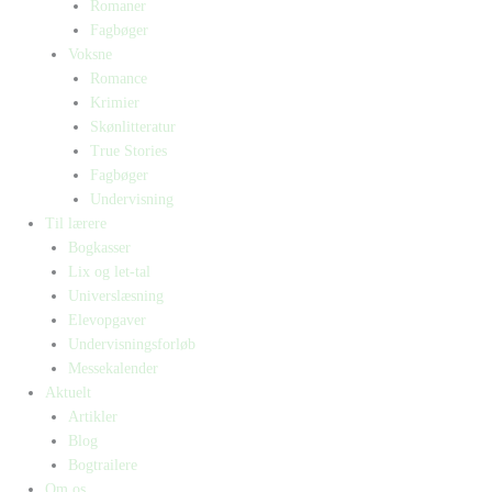
Romaner
Fagbøger
Voksne
Romance
Krimier
Skønlitteratur
True Stories
Fagbøger
Undervisning
Til lærere
Bogkasser
Lix og let-tal
Universlæsning
Elevopgaver
Undervisningsforløb
Messekalender
Aktuelt
Artikler
Blog
Bogtrailere
Om os