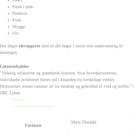
OMG!
Panik i pink
Pindsvin
Punk
Skygge
Ulv
Der følger
elevopgaver
med til alle bøger i serien som understøtning til
læsningen.
Lektørudtalelse:
“Virkelig velskrevne og spændende historier, hvor hovedpersonernes
individuelle problemer flettes ind i hinanden fra forskellige vinkler.
Historiernes temaer rummer alt fra modetøj og generthed til vold og stoffer.”
–
DBC Lektør
Detaljer
Undervisningsmaterialer
Marie Duedahl
Forfatter