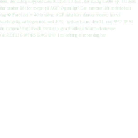
GLÆDELIG MORS DAG 🌸🩷 I anledning af mors dag har