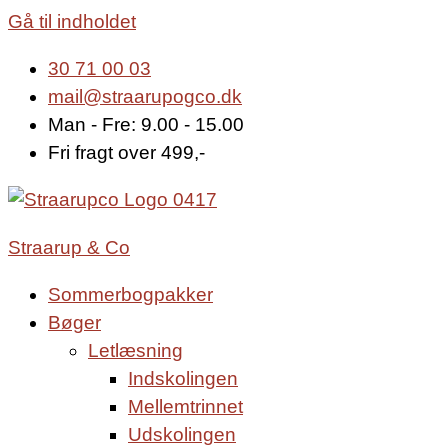
Gå til indholdet
30 71 00 03
mail@straarupogco.dk
Man - Fre: 9.00 - 15.00
Fri fragt over 499,-
Straarup & Co
Sommerbogpakker
Bøger
Letlæsning
Indskolingen
Mellemtrinnet
Udskolingen