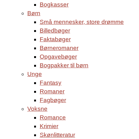
Bogkasser
Børn
Små mennesker, store drømme
Billedbøger
Faktabøger
Børneromaner
Opgavebøger
Bogpakker til børn
Unge
Fantasy
Romaner
Fagbøger
Voksne
Romance
Krimier
Skønlitteratur