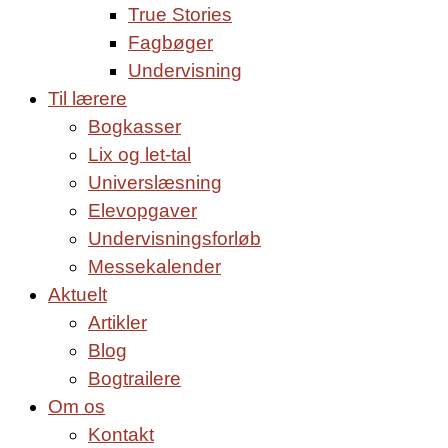
True Stories
Fagbøger
Undervisning
Til lærere
Bogkasser
Lix og let-tal
Universlæsning
Elevopgaver
Undervisningsforløb
Messekalender
Aktuelt
Artikler
Blog
Bogtrailere
Om os
Kontakt