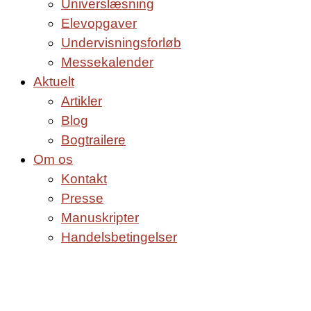
Universlæsning
Elevopgaver
Undervisningsforløb
Messekalender
Aktuelt
Artikler
Blog
Bogtrailere
Om os
Kontakt
Presse
Manuskripter
Handelsbetingelser
SKIFT TIL ERHVERVSKUNDE