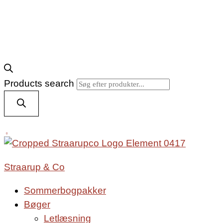
Products search
0
Straarup & Co
Sommerbogpakker
Bøger
Letlæsning