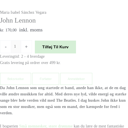
Maria Isabel Sánchez Vegara
John Lennon
inkl. moms
kr. 170,00
-
+
Tilføj Til Kurv
Leveringtid: 2 - 4 hverdage
Gratis levering på ordrer over 499 kr.
Beksrivelse
Forfatter
Anmeldelser
Da John Lennon som ung startede et band, anede han ikke, at de en dag
ville ændre musikken for altid. Med deres nye lyd, vilde energi og stærke
sange blev hele verden vild med The Beatles. I dag huskes John ikke kun
som en stor musiker, men også som en mand, der kæmpede for fred i
verden.
I bogserien
Små mennesker, store drømme
kan du lære de mest fantastiske