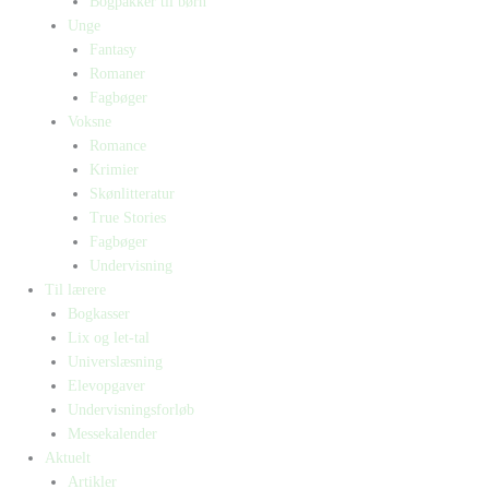
Bogpakker til børn
Unge
Fantasy
Romaner
Fagbøger
Voksne
Romance
Krimier
Skønlitteratur
True Stories
Fagbøger
Undervisning
Til lærere
Bogkasser
Lix og let-tal
Universlæsning
Elevopgaver
Undervisningsforløb
Messekalender
Aktuelt
Artikler