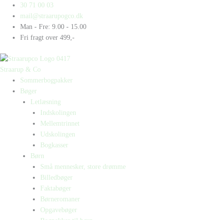
Gå
Products
Products
John
30 71 00 03
til
search
search
Lennon
mail@straarupogco.dk
indholdet
antal
Man - Fre: 9.00 - 15.00
Fri fragt over 499,-
Straarup & Co
Sommerbogpakker
Bøger
Letlæsning
Indskolingen
Mellemtrinnet
Udskolingen
Bogkasser
Børn
Små mennesker, store drømme
Billedbøger
Faktabøger
Børneromaner
Opgavebøger