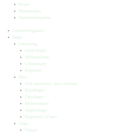
Presse
Manuskripter
Handelsbetingelser
Sommerbogpakker
Bøger
Letlæsning
Indskolingen
Mellemtrinnet
Udskolingen
Bogkasser
Børn
Små mennesker, store drømme
Billedbøger
Faktabøger
Børneromaner
Opgavebøger
Bogpakker til børn
Unge
Fantasy