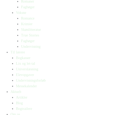
Romaner
Fagbøger
Voksne
Romance
Krimier
Skønlitteratur
True Stories
Fagbøger
Undervisning
Til lærere
Bogkasser
Lix og let-tal
Universlæsning
Elevopgaver
Undervisningsforløb
Messekalender
Aktuelt
Artikler
Blog
Bogtrailere
Om os