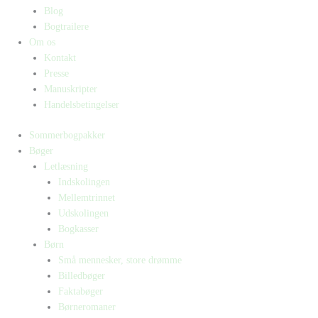
Blog
Bogtrailere
Om os
Kontakt
Presse
Manuskripter
Handelsbetingelser
Sommerbogpakker
Bøger
Letlæsning
Indskolingen
Mellemtrinnet
Udskolingen
Bogkasser
Børn
Små mennesker, store drømme
Billedbøger
Faktabøger
Børneromaner