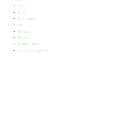
Artikler
Blog
Bogtrailere
Om os
Kontakt
Presse
Manuskripter
Handelsbetingelser
SKIFT TIL ERHVERVSKUNDE