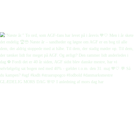
GLÆDELIG MORS DAG 🌸🩷 I anledning af mors dag har