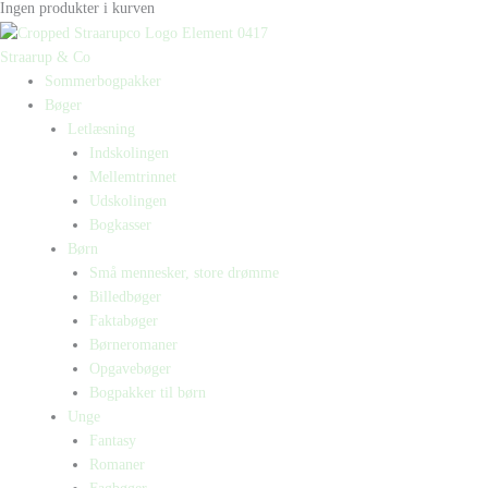
Ingen produkter i kurven
Straarup & Co
Sommerbogpakker
Bøger
Letlæsning
Indskolingen
Mellemtrinnet
Udskolingen
Bogkasser
Børn
Små mennesker, store drømme
Billedbøger
Faktabøger
Børneromaner
Opgavebøger
Bogpakker til børn
Unge
Fantasy
Romaner