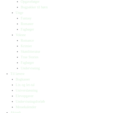
Opgavebøger
Bogpakker til børn
Unge
Fantasy
Romaner
Fagbøger
Voksne
Romance
Krimier
Skønlitteratur
True Stories
Fagbøger
Undervisning
Til lærere
Bogkasser
Lix og let-tal
Universlæsning
Elevopgaver
Undervisningsforløb
Messekalender
Aktuelt