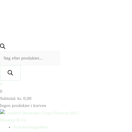
0
0
Subtotal:
kr.
0,00
Ingen produkter i kurven
Straarup & Co
Sommerbogpakker