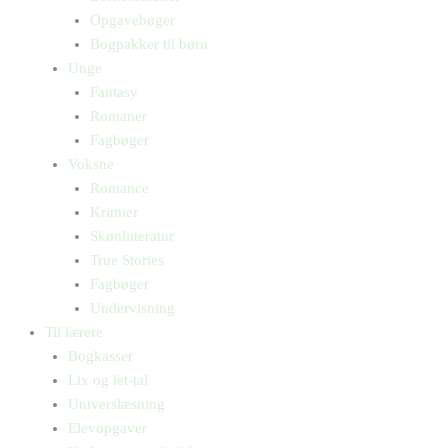
Opgavebøger
Bogpakker til børn
Unge
Fantasy
Romaner
Fagbøger
Voksne
Romance
Krimier
Skønlitteratur
True Stories
Fagbøger
Undervisning
Til lærere
Bogkasser
Lix og let-tal
Universlæsning
Elevopgaver