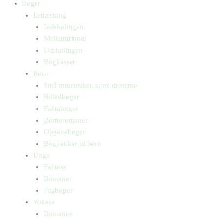
Bøger
Letlæsning
Indskolingen
Mellemtrinnet
Udskolingen
Bogkasser
Børn
Små mennesker, store drømme
Billedbøger
Faktabøger
Børneromaner
Opgavebøger
Bogpakker til børn
Unge
Fantasy
Romaner
Fagbøger
Voksne
Romance