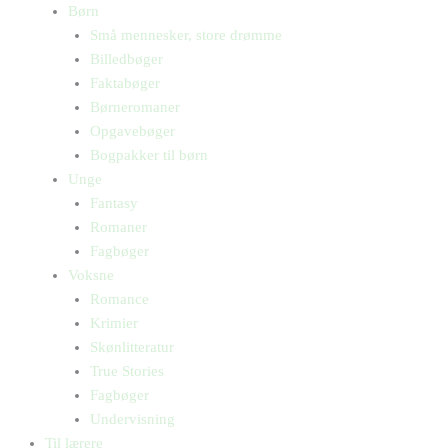
Børn
Små mennesker, store drømme
Billedbøger
Faktabøger
Børneromaner
Opgavebøger
Bogpakker til børn
Unge
Fantasy
Romaner
Fagbøger
Voksne
Romance
Krimier
Skønlitteratur
True Stories
Fagbøger
Undervisning
Til lærere