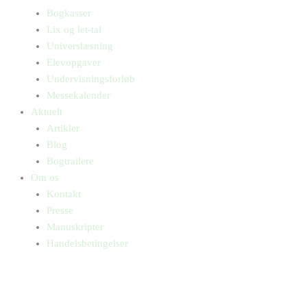
Bogkasser
Lix og let-tal
Universlæsning
Elevopgaver
Undervisningsforløb
Messekalender
Aktuelt
Artikler
Blog
Bogtrailere
Om os
Kontakt
Presse
Manuskripter
Handelsbetingelser
SKIFT TIL ERHVERVSKUNDE