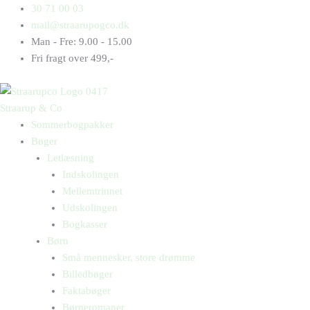
Gå
Products
Products
Jakob
30 71 00 03
til
search
search
og
mail@straarupogco.dk
indholdet
Nejkob
Man - Fre: 9.00 - 15.00
3
Fri fragt over 499,-
antal
Straarup & Co
Sommerbogpakker
Bøger
Letlæsning
Indskolingen
Mellemtrinnet
Udskolingen
Bogkasser
Børn
Små mennesker, store drømme
Billedbøger
Faktabøger
Børneromaner