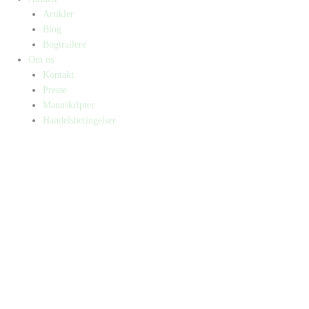
Artikler
Blog
Bogtrailere
Om os
Kontakt
Presse
Manuskripter
Handelsbetingelser
SKIFT TIL ERHVERVSKUNDE