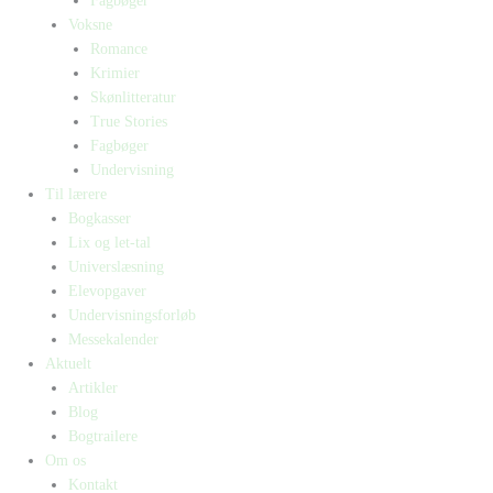
Fagbøger
Voksne
Romance
Krimier
Skønlitteratur
True Stories
Fagbøger
Undervisning
Til lærere
Bogkasser
Lix og let-tal
Universlæsning
Elevopgaver
Undervisningsforløb
Messekalender
Aktuelt
Artikler
Blog
Bogtrailere
Om os
Kontakt