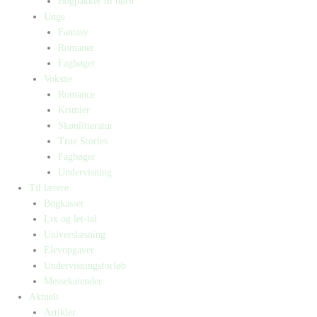
Bogpakker til børn
Unge
Fantasy
Romaner
Fagbøger
Voksne
Romance
Krimier
Skønlitteratur
True Stories
Fagbøger
Undervisning
Til lærere
Bogkasser
Lix og let-tal
Universlæsning
Elevopgaver
Undervisningsforløb
Messekalender
Aktuelt
Artikler