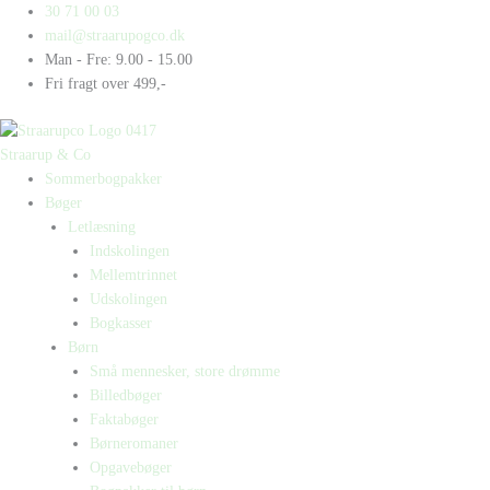
Gå
Products
Products
Israel
30 71 00 03
til
search
search
antal
mail@straarupogco.dk
indholdet
Man - Fre: 9.00 - 15.00
Fri fragt over 499,-
Straarup & Co
Sommerbogpakker
Bøger
Letlæsning
Indskolingen
Mellemtrinnet
Udskolingen
Bogkasser
Børn
Små mennesker, store drømme
Billedbøger
Faktabøger
Børneromaner
Opgavebøger