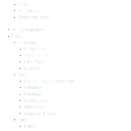
Presse
Manuskripter
Handelsbetingelser
Sommerbogpakker
Bøger
Letlæsning
Indskolingen
Mellemtrinnet
Udskolingen
Bogkasser
Børn
Små mennesker, store drømme
Billedbøger
Faktabøger
Børneromaner
Opgavebøger
Bogpakker til børn
Unge
Fantasy