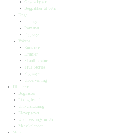
Opgavebøger
Bogpakker til børn
Unge
Fantasy
Romaner
Fagbøger
Voksne
Romance
Krimier
Skønlitteratur
True Stories
Fagbøger
Undervisning
Til lærere
Bogkasser
Lix og let-tal
Universlæsning
Elevopgaver
Undervisningsforløb
Messekalender
Aktuelt