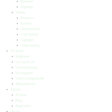
Romaner
Fagbøger
Voksne
Romance
Krimier
Skønlitteratur
True Stories
Fagbøger
Undervisning
Til lærere
Bogkasser
Lix og let-tal
Universlæsning
Elevopgaver
Undervisningsforløb
Messekalender
Aktuelt
Artikler
Blog
Bogtrailere
Om os