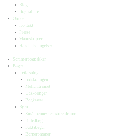
Blog
Bogtrailere
Om os
Kontakt
Presse
Manuskripter
Handelsbetingelser
Sommerbogpakker
Bøger
Letlæsning
Indskolingen
Mellemtrinnet
Udskolingen
Bogkasser
Børn
Små mennesker, store drømme
Billedbøger
Faktabøger
Børneromaner