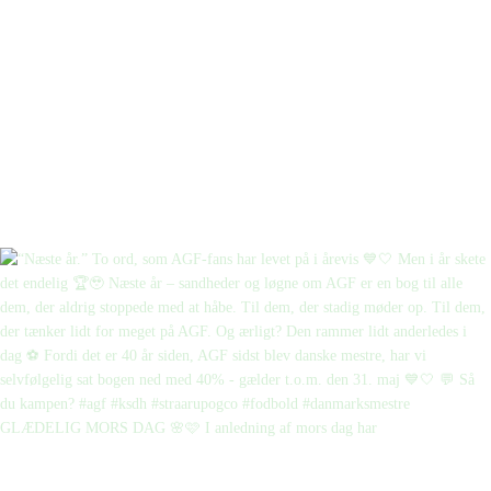
GLÆDELIG MORS DAG 🌸🩷 I anledning af mors dag har