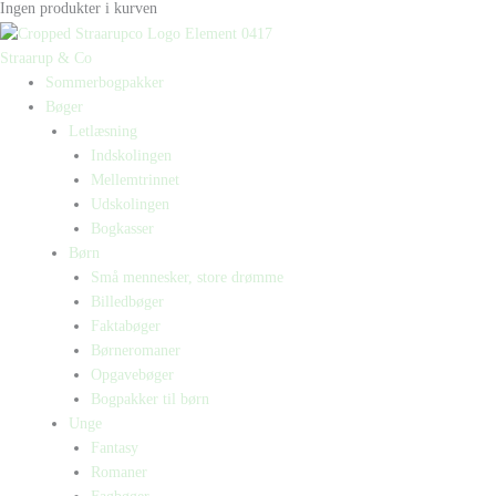
Ingen produkter i kurven
Straarup & Co
Sommerbogpakker
Bøger
Letlæsning
Indskolingen
Mellemtrinnet
Udskolingen
Bogkasser
Børn
Små mennesker, store drømme
Billedbøger
Faktabøger
Børneromaner
Opgavebøger
Bogpakker til børn
Unge
Fantasy
Romaner