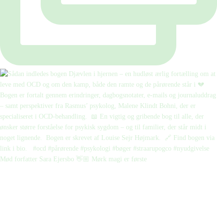
Mød forfatter Sara Ejersbo 👋🏼 Mørk magi er første