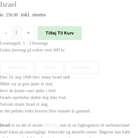
Israel
inkl. moms
kr. 250,00
-
+
Tilføj Til Kurv
Leveringtid: 1 - 3 hverdage
Gratis levering på ordrer over 499 kr.
Beksrivelse
Forfatter
Anmeldelser
Den 14. maj 1948 blev staten Israel født.
Målet var at give jøder et sted,
hvor de kunne være jøder i fred.
Israels oprettelse skabte dog ikke fred.
Selvom staten Israel er ung,
er det jødiske folks historie flere tusinde år gammel.
Israel
er en del af serien
MEGA
, som er en fagbogsserie til mellemtrinnet
med fokus på naturfaglige, historiske og aktuelle emner. Bøgerne kan både