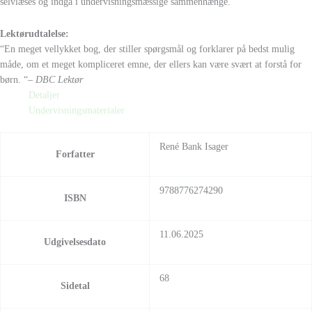
selvlæses og indgå i undervisningsmæssige sammenhænge.
Lektørudtalelse:
“En meget vellykket bog, der stiller spørgsmål og forklarer på bedst mulig
måde, om et meget kompliceret emne, der ellers kan være svært at forstå for
børn. “
– DBC Lektør
Detaljer
Undervisningsmaterialer
René Bank Isager
Forfatter
9788776274290
ISBN
11.06.2025
Udgivelsesdato
68
Sidetal