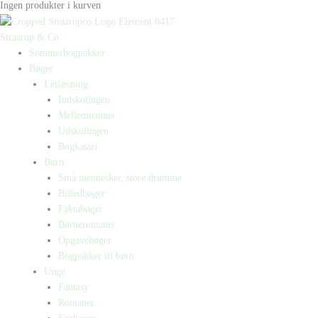
Ingen produkter i kurven
Straarup & Co
Sommerbogpakker
Bøger
Letlæsning
Indskolingen
Mellemtrinnet
Udskolingen
Bogkasser
Børn
Små mennesker, store drømme
Billedbøger
Faktabøger
Børneromaner
Opgavebøger
Bogpakker til børn
Unge
Fantasy
Romaner