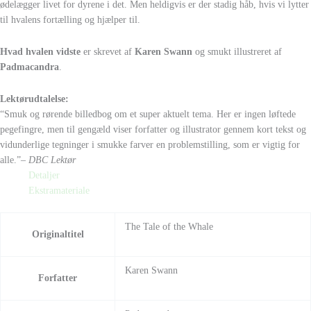
ødelægger livet for dyrene i det. Men heldigvis er der stadig håb, hvis vi lytter
til hvalens fortælling og hjælper til.
Hvad hvalen vidste
er skrevet af
Karen Swann
og smukt illustreret af
Padmacandra
.
Lektørudtalelse:
“Smuk og rørende billedbog om et super aktuelt tema. Her er ingen løftede
pegefingre, men til gengæld viser forfatter og illustrator gennem kort tekst og
vidunderlige tegninger i smukke farver en problemstilling, som er vigtig for
alle.”
– DBC Lektør
Detaljer
Ekstramateriale
The Tale of the Whale
Originaltitel
Karen Swann
Forfatter