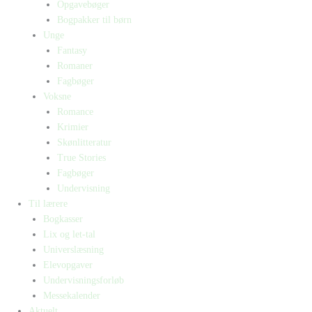
Opgavebøger
Bogpakker til børn
Unge
Fantasy
Romaner
Fagbøger
Voksne
Romance
Krimier
Skønlitteratur
True Stories
Fagbøger
Undervisning
Til lærere
Bogkasser
Lix og let-tal
Universlæsning
Elevopgaver
Undervisningsforløb
Messekalender
Aktuelt