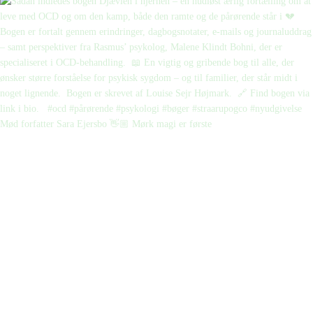
Mød forfatter Sara Ejersbo 👋🏼 Mørk magi er første