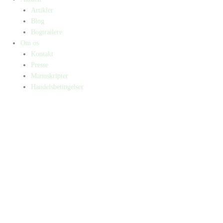
Artikler
Blog
Bogtrailere
Om os
Kontakt
Presse
Manuskripter
Handelsbetingelser
SKIFT TIL ERHVERVSKUNDE