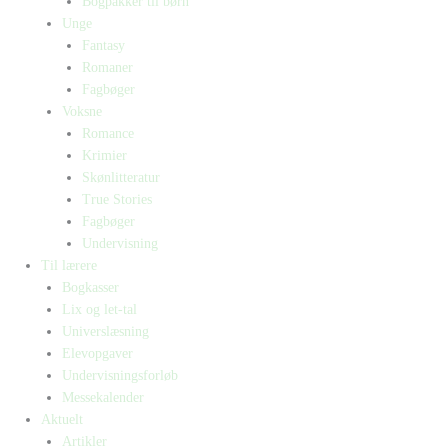
Bogpakker til børn
Unge
Fantasy
Romaner
Fagbøger
Voksne
Romance
Krimier
Skønlitteratur
True Stories
Fagbøger
Undervisning
Til lærere
Bogkasser
Lix og let-tal
Universlæsning
Elevopgaver
Undervisningsforløb
Messekalender
Aktuelt
Artikler