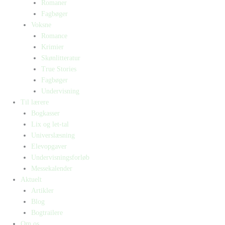
Romaner
Fagbøger
Voksne
Romance
Krimier
Skønlitteratur
True Stories
Fagbøger
Undervisning
Til lærere
Bogkasser
Lix og let-tal
Universlæsning
Elevopgaver
Undervisningsforløb
Messekalender
Aktuelt
Artikler
Blog
Bogtrailere
Om os