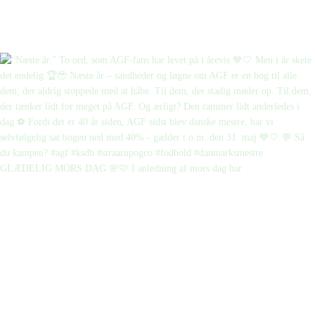
GLÆDELIG MORS DAG 🌸🩷 I anledning af mors dag har