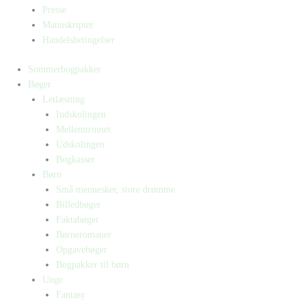
Presse
Manuskripter
Handelsbetingelser
Sommerbogpakker
Bøger
Letlæsning
Indskolingen
Mellemtrinnet
Udskolingen
Bogkasser
Børn
Små mennesker, store drømme
Billedbøger
Faktabøger
Børneromaner
Opgavebøger
Bogpakker til børn
Unge
Fantasy