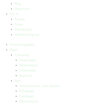
Blog
Bogtrailere
Om os
Kontakt
Presse
Manuskripter
Handelsbetingelser
Sommerbogpakker
Bøger
Letlæsning
Indskolingen
Mellemtrinnet
Udskolingen
Bogkasser
Børn
Små mennesker, store drømme
Billedbøger
Faktabøger
Børneromaner