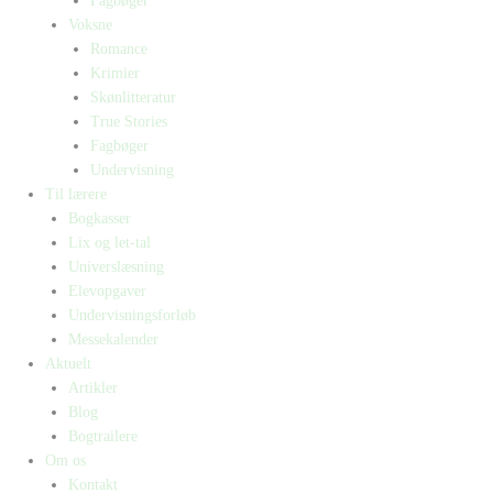
Fagbøger
Voksne
Romance
Krimier
Skønlitteratur
True Stories
Fagbøger
Undervisning
Til lærere
Bogkasser
Lix og let-tal
Universlæsning
Elevopgaver
Undervisningsforløb
Messekalender
Aktuelt
Artikler
Blog
Bogtrailere
Om os
Kontakt