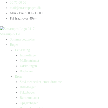
Gå
Products
Products
Hvad
30 71 00 03
til
search
search
hvalen
mail@straarupogco.dk
indholdet
vidste
Man - Fre: 9.00 - 15.00
antal
Fri fragt over 499,-
Straarup & Co
Sommerbogpakker
Bøger
Letlæsning
Indskolingen
Mellemtrinnet
Udskolingen
Bogkasser
Børn
Små mennesker, store drømme
Billedbøger
Faktabøger
Børneromaner
Opgavebøger