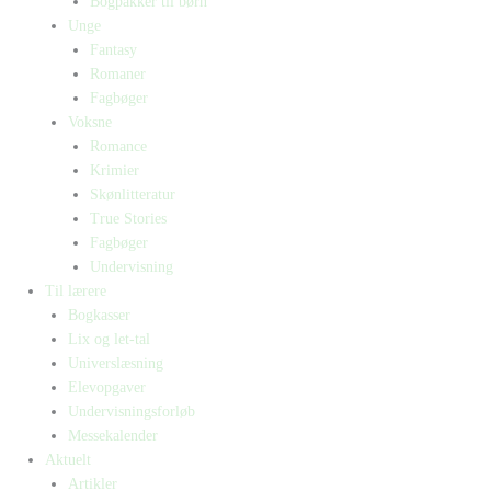
Bogpakker til børn
Unge
Fantasy
Romaner
Fagbøger
Voksne
Romance
Krimier
Skønlitteratur
True Stories
Fagbøger
Undervisning
Til lærere
Bogkasser
Lix og let-tal
Universlæsning
Elevopgaver
Undervisningsforløb
Messekalender
Aktuelt
Artikler