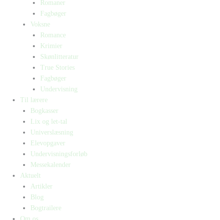
Romaner
Fagbøger
Voksne
Romance
Krimier
Skønlitteratur
True Stories
Fagbøger
Undervisning
Til lærere
Bogkasser
Lix og let-tal
Universlæsning
Elevopgaver
Undervisningsforløb
Messekalender
Aktuelt
Artikler
Blog
Bogtrailere
Om os