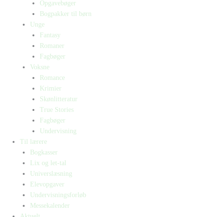
Opgavebøger
Bogpakker til børn
Unge
Fantasy
Romaner
Fagbøger
Voksne
Romance
Krimier
Skønlitteratur
True Stories
Fagbøger
Undervisning
Til lærere
Bogkasser
Lix og let-tal
Universlæsning
Elevopgaver
Undervisningsforløb
Messekalender
Aktuelt