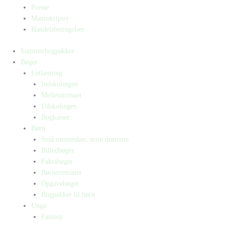
Presse
Manuskripter
Handelsbetingelser
Sommerbogpakker
Bøger
Letlæsning
Indskolingen
Mellemtrinnet
Udskolingen
Bogkasser
Børn
Små mennesker, store drømme
Billedbøger
Faktabøger
Børneromaner
Opgavebøger
Bogpakker til børn
Unge
Fantasy