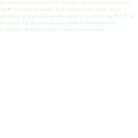
GLÆDELIG MORS DAG 🌸🩷 I anledning af mors dag har