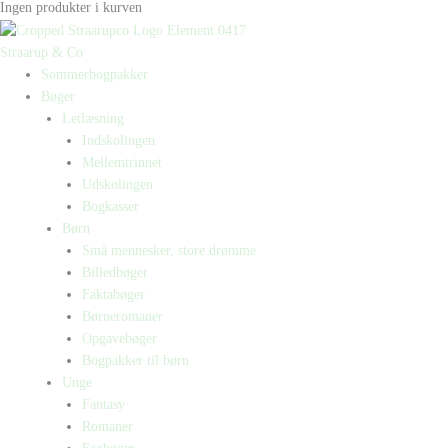
Ingen produkter i kurven
Straarup & Co
Sommerbogpakker
Bøger
Letlæsning
Indskolingen
Mellemtrinnet
Udskolingen
Bogkasser
Børn
Små mennesker, store drømme
Billedbøger
Faktabøger
Børneromaner
Opgavebøger
Bogpakker til børn
Unge
Fantasy
Romaner