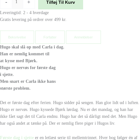
-
+
Tilføj Til Kurv
Leveringtid: 2 - 4 hverdage
Gratis levering på ordrer over 499 kr.
Beksrivelse
Forfatter
Anmeldelser
Hugo skal slå op med Carla i dag.
Han er nemlig kommet til
at kysse med Bjørk.
Hugo er nervøs for første dag
i sjette.
Men snart er Carla ikke hans
største problem.
Det er første dag efter ferien. Hugo sidder på sengen. Han glor lidt ud i luften.
Hugo er nervøs. Hugo kyssede Bjørk lørdag. Nu er det mandag, og han har
ikke fået sagt det til Carla endnu. Hugo har det så dårligt med det. Men Hugo
har også andet at tænke på. Der er nemlig flere piger i Hugos liv.
Første dag i sjette
er en letlæst serie til mellemtrinnet. Hver bog følger én af