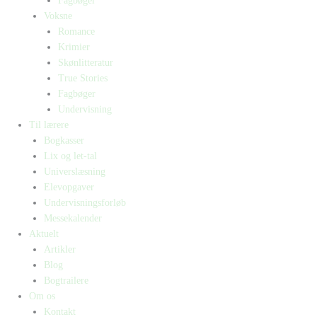
Fagbøger
Voksne
Romance
Krimier
Skønlitteratur
True Stories
Fagbøger
Undervisning
Til lærere
Bogkasser
Lix og let-tal
Universlæsning
Elevopgaver
Undervisningsforløb
Messekalender
Aktuelt
Artikler
Blog
Bogtrailere
Om os
Kontakt