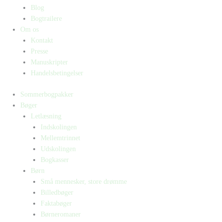
Blog
Bogtrailere
Om os
Kontakt
Presse
Manuskripter
Handelsbetingelser
Sommerbogpakker
Bøger
Letlæsning
Indskolingen
Mellemtrinnet
Udskolingen
Bogkasser
Børn
Små mennesker, store drømme
Billedbøger
Faktabøger
Børneromaner