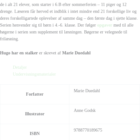
de i alt 21 elever, som starter i 6.B efter sommerferien – 11 piger og 12
drenge. Læseren får herved et indblik i intet mindre end 21 forskellige liv og
deres forskelligartede oplevelser af samme dag – den første dag i sjette klasse.
Serien henvender sig til børn i 4.-6. klasse. Der følger
opgaver
med til alle
bøgerne i serien som supplement til læsningen. Bøgerne er velegnede til
frilæsning.
Hugo har en stalker
er skrevet af
Marie Duedahl
Detaljer
Undervisningsmaterialer
Marie Duedahl
Forfatter
Anne Godsk
Illustrator
9788770189675
ISBN