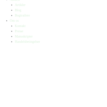
Artikler
Blog
Bogtrailere
Om os
Kontakt
Presse
Manuskripter
Handelsbetingelser
SKIFT TIL ERHVERVSKUNDE