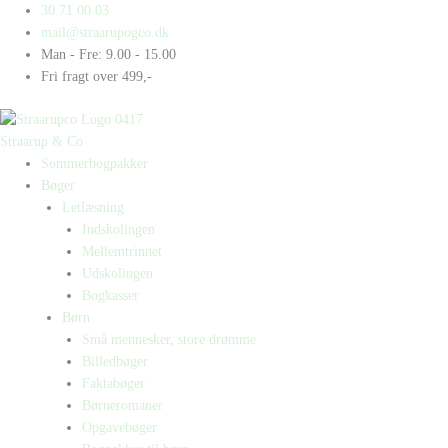
Gå
Products
Products
Hugo
30 71 00 03
til
search
search
har
mail@straarupogco.dk
indholdet
en
Man - Fre: 9.00 - 15.00
stalker
Fri fragt over 499,-
antal
Straarup & Co
Sommerbogpakker
Bøger
Letlæsning
Indskolingen
Mellemtrinnet
Udskolingen
Bogkasser
Børn
Små mennesker, store drømme
Billedbøger
Faktabøger
Børneromaner
Opgavebøger