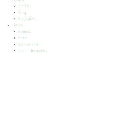
Artikler
Blog
Bogtrailere
Om os
Kontakt
Presse
Manuskripter
Handelsbetingelser
SKIFT TIL ERHVERVSKUNDE