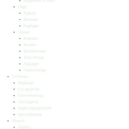
Bogpakker til børn
Unge
Fantasy
Romaner
Fagbøger
Voksne
Romance
Krimier
Skønlitteratur
True Stories
Fagbøger
Undervisning
Til lærere
Bogkasser
Lix og let-tal
Universlæsning
Elevopgaver
Undervisningsforløb
Messekalender
Aktuelt
Artikler