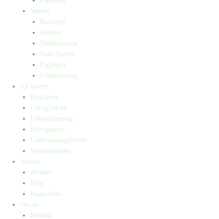
Fagbøger
Voksne
Romance
Krimier
Skønlitteratur
True Stories
Fagbøger
Undervisning
Til lærere
Bogkasser
Lix og let-tal
Universlæsning
Elevopgaver
Undervisningsforløb
Messekalender
Aktuelt
Artikler
Blog
Bogtrailere
Om os
Kontakt