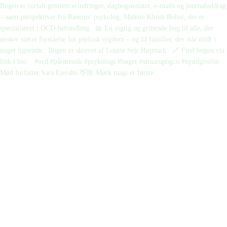
Mød forfatter Sara Ejersbo 👋🏼 Mørk magi er første