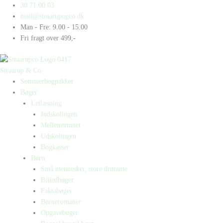
Gå
Products
Products
Helt
30 71 00 03
til
search
search
bananas
mail@straarupogco.dk
indholdet
antal
Man - Fre: 9.00 - 15.00
Fri fragt over 499,-
Straarup & Co
Sommerbogpakker
Bøger
Letlæsning
Indskolingen
Mellemtrinnet
Udskolingen
Bogkasser
Børn
Små mennesker, store drømme
Billedbøger
Faktabøger
Børneromaner
Opgavebøger