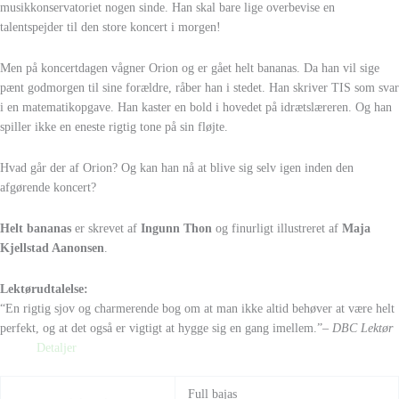
musikkonservatoriet nogen sinde. Han skal bare lige overbevise en
talentspejder til den store koncert i morgen!
Men på koncertdagen vågner Orion og er gået helt bananas. Da han vil sige
pænt godmorgen til sine forældre, råber han i stedet. Han skriver TIS som svar
i en matematikopgave. Han kaster en bold i hovedet på idrætslæreren. Og han
spiller ikke en eneste rigtig tone på sin fløjte.
Hvad går der af Orion? Og kan han nå at blive sig selv igen inden den
afgørende koncert?
Helt bananas
er skrevet af
Ingunn Thon
og finurligt illustreret af
Maja
Kjellstad Aanonsen
.
Lektørudtalelse:
“En rigtig sjov og charmerende bog om at man ikke altid behøver at være helt
perfekt, og at det også er vigtigt at hygge sig en gang imellem.”
– DBC Lektør
Detaljer
Full bajas