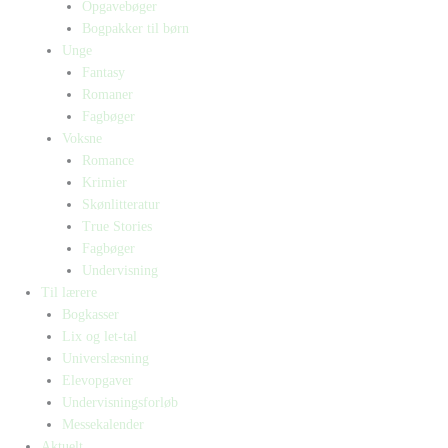
Opgavebøger
Bogpakker til børn
Unge
Fantasy
Romaner
Fagbøger
Voksne
Romance
Krimier
Skønlitteratur
True Stories
Fagbøger
Undervisning
Til lærere
Bogkasser
Lix og let-tal
Universlæsning
Elevopgaver
Undervisningsforløb
Messekalender
Aktuelt