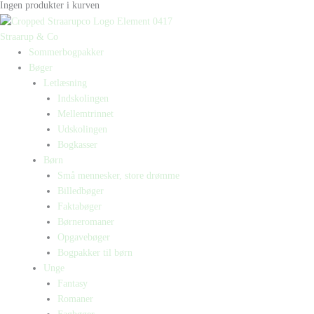
Ingen produkter i kurven
Straarup & Co
Sommerbogpakker
Bøger
Letlæsning
Indskolingen
Mellemtrinnet
Udskolingen
Bogkasser
Børn
Små mennesker, store drømme
Billedbøger
Faktabøger
Børneromaner
Opgavebøger
Bogpakker til børn
Unge
Fantasy
Romaner