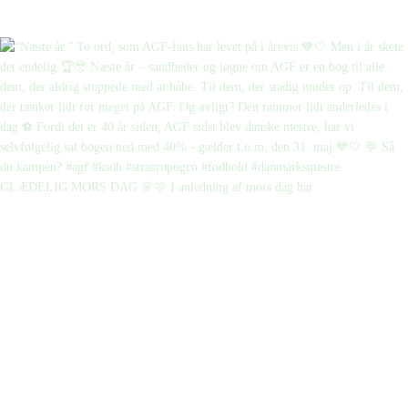
GLÆDELIG MORS DAG 🌸🩷 I anledning af mors dag har