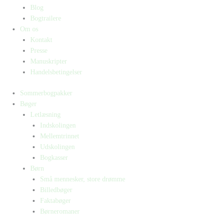
Blog
Bogtrailere
Om os
Kontakt
Presse
Manuskripter
Handelsbetingelser
Sommerbogpakker
Bøger
Letlæsning
Indskolingen
Mellemtrinnet
Udskolingen
Bogkasser
Børn
Små mennesker, store drømme
Billedbøger
Faktabøger
Børneromaner