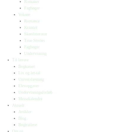
Romaner
Fagbøger
Voksne
Romance
Krimier
Skønlitteratur
True Stories
Fagbøger
Undervisning
Til lærere
Bogkasser
Lix og let-tal
Universlæsning
Elevopgaver
Undervisningsforløb
Messekalender
Aktuelt
Artikler
Blog
Bogtrailere
Om os