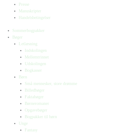
Presse
Manuskripter
Handelsbetingelser
Sommerbogpakker
Bøger
Letlæsning
Indskolingen
Mellemtrinnet
Udskolingen
Bogkasser
Børn
Små mennesker, store drømme
Billedbøger
Faktabøger
Børneromaner
Opgavebøger
Bogpakker til børn
Unge
Fantasy