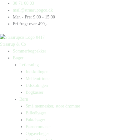
Gå
Products
Products
Gucci
30 71 00 03
til
search
search
antal
mail@straarupogco.dk
indholdet
Man - Fre: 9.00 - 15.00
Fri fragt over 499,-
Straarup & Co
Sommerbogpakker
Bøger
Letlæsning
Indskolingen
Mellemtrinnet
Udskolingen
Bogkasser
Børn
Små mennesker, store drømme
Billedbøger
Faktabøger
Børneromaner
Opgavebøger