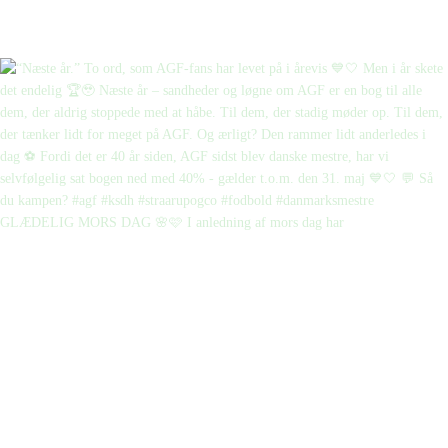
GLÆDELIG MORS DAG 🌸🩷 I anledning af mors dag har