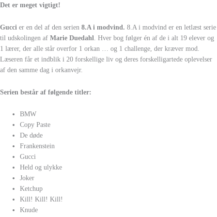
Det er meget vigtigt!
Gucci
er en del af den serien
8.A i modvind.
8.A i modvind er en letlæst serie
til udskolingen af
Marie Duedahl
. Hver bog følger én af de i alt 19 elever og
1 lærer, der alle står overfor 1 orkan … og 1 challenge, der kræver mod.
Læseren får et indblik i 20 forskellige liv og deres forskelligartede oplevelser
af den samme dag i orkanvejr.
Serien består af følgende titler:
BMW
Copy Paste
De døde
Frankenstein
Gucci
Held og ulykke
Joker
Ketchup
Kill! Kill! Kill!
Knude