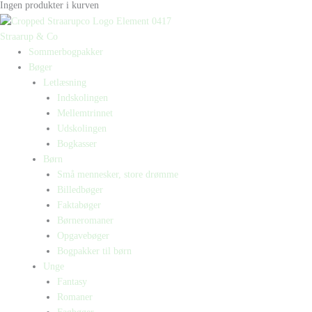
Ingen produkter i kurven
Straarup & Co
Sommerbogpakker
Bøger
Letlæsning
Indskolingen
Mellemtrinnet
Udskolingen
Bogkasser
Børn
Små mennesker, store drømme
Billedbøger
Faktabøger
Børneromaner
Opgavebøger
Bogpakker til børn
Unge
Fantasy
Romaner