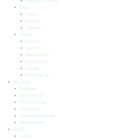
Bogpakker til børn
Unge
Fantasy
Romaner
Fagbøger
Voksne
Romance
Krimier
Skønlitteratur
True Stories
Fagbøger
Undervisning
Til lærere
Bogkasser
Lix og let-tal
Universlæsning
Elevopgaver
Undervisningsforløb
Messekalender
Aktuelt
Artikler