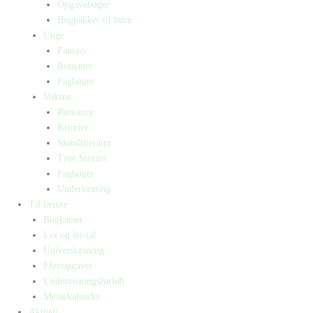
Opgavebøger
Bogpakker til børn
Unge
Fantasy
Romaner
Fagbøger
Voksne
Romance
Krimier
Skønlitteratur
True Stories
Fagbøger
Undervisning
Til lærere
Bogkasser
Lix og let-tal
Universlæsning
Elevopgaver
Undervisningsforløb
Messekalender
Aktuelt