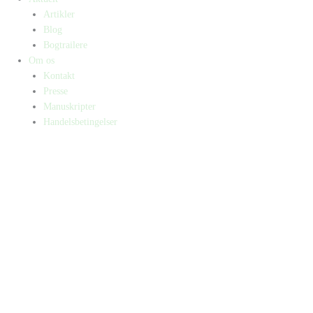
Artikler
Blog
Bogtrailere
Om os
Kontakt
Presse
Manuskripter
Handelsbetingelser
SKIFT TIL ERHVERVSKUNDE