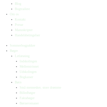
Blog
Bogtrailere
Om os
Kontakt
Presse
Manuskripter
Handelsbetingelser
Sommerbogpakker
Bøger
Letlæsning
Indskolingen
Mellemtrinnet
Udskolingen
Bogkasser
Børn
Små mennesker, store drømme
Billedbøger
Faktabøger
Børneromaner