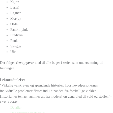
Kujon
Larm!
Løgner
Mor(d)
OMG!
Panik i pink
Pindsvin
Punk
Skygge
Ulv
Der følger
elevopgaver
med til alle bøger i serien som understøtning til
læsningen.
Lektørudtalelse:
“Virkelig velskrevne og spændende historier, hvor hovedpersonernes
individuelle problemer flettes ind i hinanden fra forskellige vinkler.
Historiernes temaer rummer alt fra modetøj og generthed til vold og stoffer.”
–
DBC Lektør
Detaljer