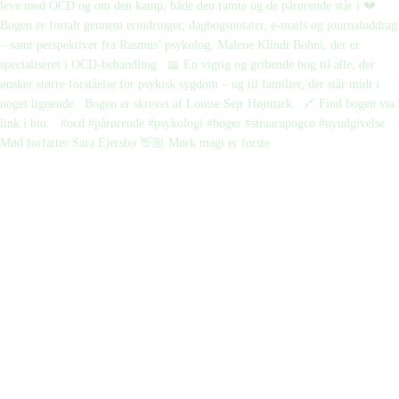
Mød forfatter Sara Ejersbo 👋🏼 Mørk magi er første