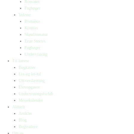
Romaner
Fagbøger
Voksne
Romance
Krimier
Skønlitteratur
True Stories
Fagbøger
Undervisning
Til lærere
Bogkasser
Lix og let-tal
Universlæsning
Elevopgaver
Undervisningsforløb
Messekalender
Aktuelt
Artikler
Blog
Bogtrailere
Om os