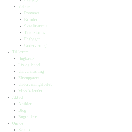
Fagbøger
Voksne
Romance
Krimier
Skønlitteratur
True Stories
Fagbøger
Undervisning
Til lærere
Bogkasser
Lix og let-tal
Universlæsning
Elevopgaver
Undervisningsforløb
Messekalender
Aktuelt
Artikler
Blog
Bogtrailere
Om os
Kontakt