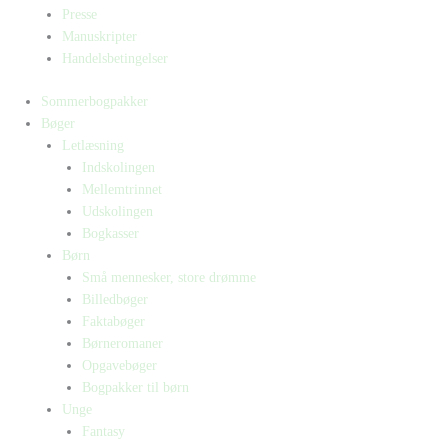
Presse
Manuskripter
Handelsbetingelser
Sommerbogpakker
Bøger
Letlæsning
Indskolingen
Mellemtrinnet
Udskolingen
Bogkasser
Børn
Små mennesker, store drømme
Billedbøger
Faktabøger
Børneromaner
Opgavebøger
Bogpakker til børn
Unge
Fantasy