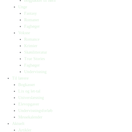
Bogpakker til børn
Unge
Fantasy
Romaner
Fagbøger
Voksne
Romance
Krimier
Skønlitteratur
True Stories
Fagbøger
Undervisning
Til lærere
Bogkasser
Lix og let-tal
Universlæsning
Elevopgaver
Undervisningsforløb
Messekalender
Aktuelt
Artikler