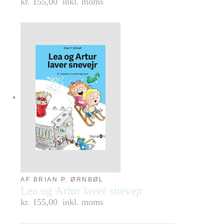
kr. 155,00
inkl. moms
AF BRIAN P. ØRNBØL
Lea og Artur laver snevejr
kr. 155,00
inkl. moms