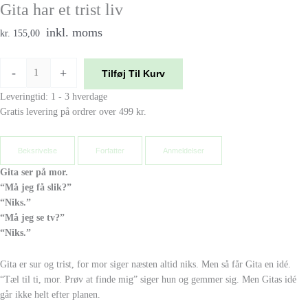
Gita har et trist liv
inkl. moms
kr. 155,00
-
+
Tilføj Til Kurv
Leveringtid: 1 - 3 hverdage
Gratis levering på ordrer over 499 kr.
Beksrivelse
Forfatter
Anmeldelser
Gita ser på mor.
“Må jeg få slik?”
“Niks.”
“Må jeg se tv?”
“Niks.”
Gita er sur og trist, for mor siger næsten altid niks. Men så får Gita en idé.
“Tæl til ti, mor. Prøv at finde mig” siger hun og gemmer sig. Men Gitas idé
går ikke helt efter planen.