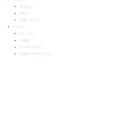
Artikler
Blog
Bogtrailere
Om os
Kontakt
Presse
Manuskripter
Handelsbetingelser
SKIFT TIL ERHVERVSKUNDE