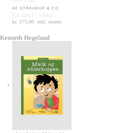
Tilføj til kurv
AF STRAARUP & CO
En tand i vand
kr. 175,00
inkl. moms
Kenneth Hegelund