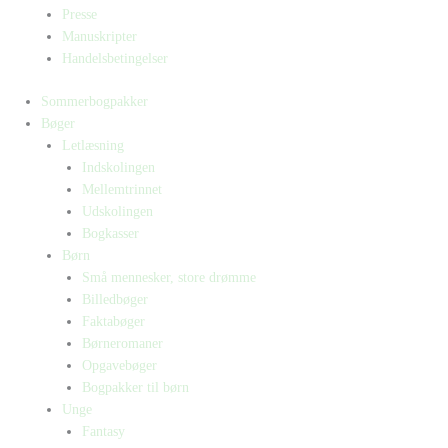
Presse
Manuskripter
Handelsbetingelser
Sommerbogpakker
Bøger
Letlæsning
Indskolingen
Mellemtrinnet
Udskolingen
Bogkasser
Børn
Små mennesker, store drømme
Billedbøger
Faktabøger
Børneromaner
Opgavebøger
Bogpakker til børn
Unge
Fantasy