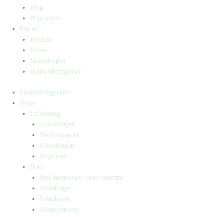
Blog
Bogtrailere
Om os
Kontakt
Presse
Manuskripter
Handelsbetingelser
Sommerbogpakker
Bøger
Letlæsning
Indskolingen
Mellemtrinnet
Udskolingen
Bogkasser
Børn
Små mennesker, store drømme
Billedbøger
Faktabøger
Børneromaner