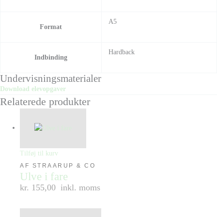
A5
Format
Hardback
Indbinding
Undervisningsmaterialer
Download elevopgaver
Relaterede produkter
Tilføj til kurv
AF STRAARUP & CO
Ulve i fare
kr. 155,00
inkl. moms