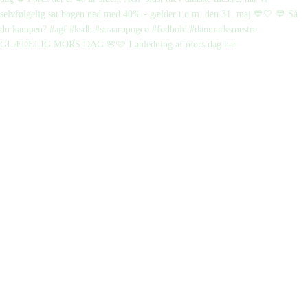
GLÆDELIG MORS DAG 🌸🩷 I anledning af mors dag har