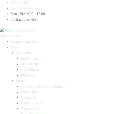
Gå
Products
Products
Gita
30 71 00 03
til
search
search
har
mail@straarupogco.dk
indholdet
et
Man - Fre: 9.00 - 15.00
trist
Fri fragt over 499,-
liv
antal
Straarup & Co
Sommerbogpakker
Bøger
Letlæsning
Indskolingen
Mellemtrinnet
Udskolingen
Bogkasser
Børn
Små mennesker, store drømme
Billedbøger
Faktabøger
Børneromaner
Opgavebøger