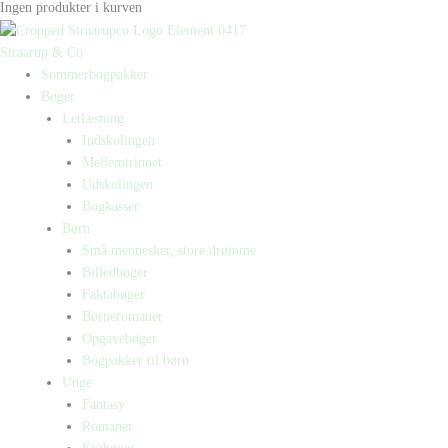
Ingen produkter i kurven
Straarup & Co
Sommerbogpakker
Bøger
Letlæsning
Indskolingen
Mellemtrinnet
Udskolingen
Bogkasser
Børn
Små mennesker, store drømme
Billedbøger
Faktabøger
Børneromaner
Opgavebøger
Bogpakker til børn
Unge
Fantasy
Romaner