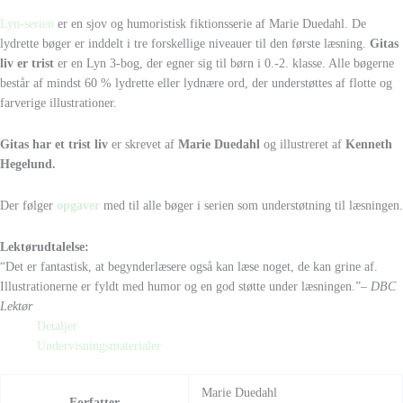
Lyn-serien
er en sjov og humoristisk fiktionsserie af Marie Duedahl. De
lydrette bøger er inddelt i tre forskellige niveauer til den første læsning.
Gitas
liv er trist
er en Lyn 3-bog, der egner sig til børn i 0.-2. klasse. Alle bøgerne
består af mindst 60 % lydrette eller lydnære ord, der understøttes af flotte og
farverige illustrationer.
Gitas har et trist liv
er skrevet af
Marie Duedahl
og illustreret af
Kenneth
Hegelund.
Der følger
opgaver
med til alle bøger i serien som understøtning til læsningen.
Lektørudtalelse:
“Det er fantastisk, at begynderlæsere også kan læse noget, de kan grine af.
Illustrationerne er fyldt med humor og en god støtte under læsningen.”
– DBC
Lektør
Detaljer
Undervisningsmaterialer
Marie Duedahl
Forfatter