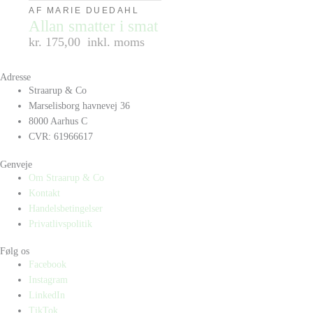
AF MARIE DUEDAHL
Allan smatter i smat
kr. 175,00
inkl. moms
Adresse
Straarup & Co
Marselisborg havnevej 36
8000 Aarhus C
CVR: 61966617
Genveje
Om Straarup & Co
Kontakt
Handelsbetingelser
Privatlivspolitik
Følg os
Facebook
Instagram
LinkedIn
TikTok