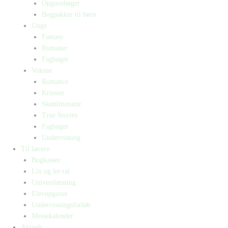
Opgavebøger
Bogpakker til børn
Unge
Fantasy
Romaner
Fagbøger
Voksne
Romance
Krimier
Skønlitteratur
True Stories
Fagbøger
Undervisning
Til lærere
Bogkasser
Lix og let-tal
Universlæsning
Elevopgaver
Undervisningsforløb
Messekalender
Aktuelt