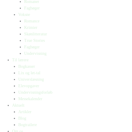
Romaner
Fagbøger
Voksne
Romance
Krimier
Skønlitteratur
True Stories
Fagbøger
Undervisning
Til lærere
Bogkasser
Lix og let-tal
Universlæsning
Elevopgaver
Undervisningsforløb
Messekalender
Aktuelt
Artikler
Blog
Bogtrailere
Om os