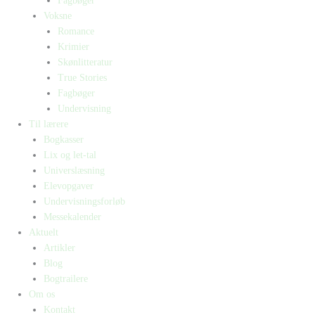
Fagbøger
Voksne
Romance
Krimier
Skønlitteratur
True Stories
Fagbøger
Undervisning
Til lærere
Bogkasser
Lix og let-tal
Universlæsning
Elevopgaver
Undervisningsforløb
Messekalender
Aktuelt
Artikler
Blog
Bogtrailere
Om os
Kontakt