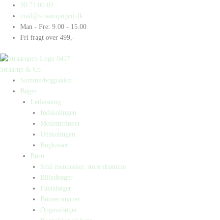
Gå
Products
Products
Frankenstein
30 71 00 03
til
search
search
antal
mail@straarupogco.dk
indholdet
Man - Fre: 9.00 - 15.00
Fri fragt over 499,-
Straarup & Co
Sommerbogpakker
Bøger
Letlæsning
Indskolingen
Mellemtrinnet
Udskolingen
Bogkasser
Børn
Små mennesker, store drømme
Billedbøger
Faktabøger
Børneromaner
Opgavebøger