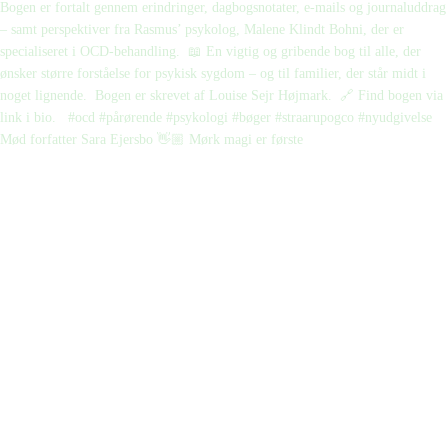
Mød forfatter Sara Ejersbo 👋🏼 Mørk magi er første