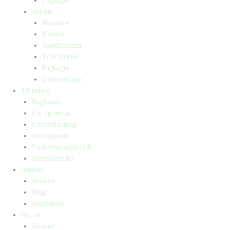
Fagbøger
Voksne
Romance
Krimier
Skønlitteratur
True Stories
Fagbøger
Undervisning
Til lærere
Bogkasser
Lix og let-tal
Universlæsning
Elevopgaver
Undervisningsforløb
Messekalender
Aktuelt
Artikler
Blog
Bogtrailere
Om os
Kontakt