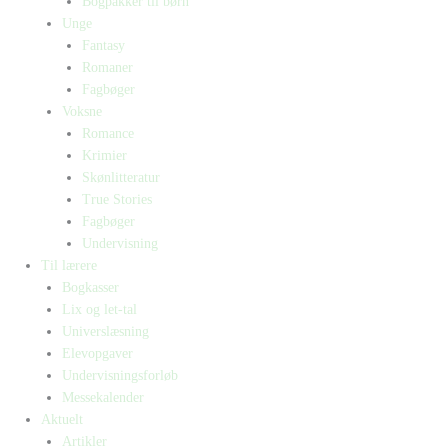
Bogpakker til børn
Unge
Fantasy
Romaner
Fagbøger
Voksne
Romance
Krimier
Skønlitteratur
True Stories
Fagbøger
Undervisning
Til lærere
Bogkasser
Lix og let-tal
Universlæsning
Elevopgaver
Undervisningsforløb
Messekalender
Aktuelt
Artikler