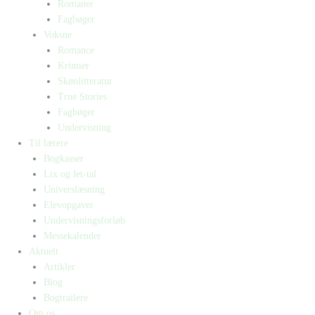
Romaner
Fagbøger
Voksne
Romance
Krimier
Skønlitteratur
True Stories
Fagbøger
Undervisning
Til lærere
Bogkasser
Lix og let-tal
Universlæsning
Elevopgaver
Undervisningsforløb
Messekalender
Aktuelt
Artikler
Blog
Bogtrailere
Om os