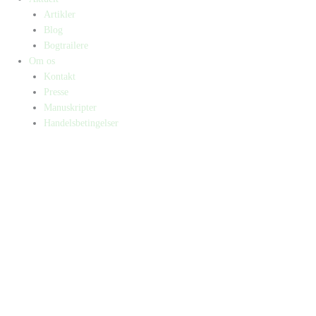
Artikler
Blog
Bogtrailere
Om os
Kontakt
Presse
Manuskripter
Handelsbetingelser
SKIFT TIL ERHVERVSKUNDE