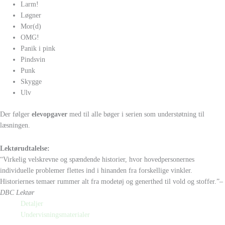
Larm!
Løgner
Mor(d)
OMG!
Panik i pink
Pindsvin
Punk
Skygge
Ulv
Der følger
elevopgaver
med til alle bøger i serien som understøtning til
læsningen.
Lektørudtalelse:
“Virkelig velskrevne og spændende historier, hvor hovedpersonernes
individuelle problemer flettes ind i hinanden fra forskellige vinkler.
Historiernes temaer rummer alt fra modetøj og generthed til vold og stoffer.”
–
DBC Lektør
Detaljer
Undervisningsmaterialer