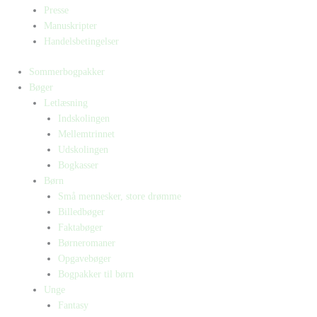
Presse
Manuskripter
Handelsbetingelser
Sommerbogpakker
Bøger
Letlæsning
Indskolingen
Mellemtrinnet
Udskolingen
Bogkasser
Børn
Små mennesker, store drømme
Billedbøger
Faktabøger
Børneromaner
Opgavebøger
Bogpakker til børn
Unge
Fantasy