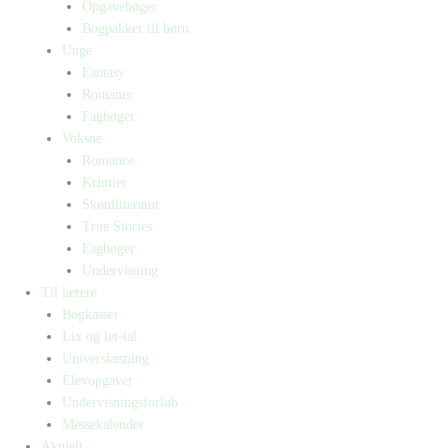
Opgavebøger
Bogpakker til børn
Unge
Fantasy
Romaner
Fagbøger
Voksne
Romance
Krimier
Skønlitteratur
True Stories
Fagbøger
Undervisning
Til lærere
Bogkasser
Lix og let-tal
Universlæsning
Elevopgaver
Undervisningsforløb
Messekalender
Aktuelt