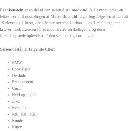
Frankenstein
er en del af den serien
8.A i modvind.
8.A i modvind er en
letlæst serie til udskolingen af
Marie Duedahl
. Hver bog følger én af de i alt
19 elever og 1 lærer, der alle står overfor 1 orkan … og 1 challenge, der
kræver mod. Læseren får et indblik i 20 forskellige liv og deres
forskelligartede oplevelser af den samme dag i orkanvejr.
Serien består af følgende titler:
BMW
Copy Paste
De døde
Frankenstein
Gucci
Held og ulykke
Joker
Ketchup
Kill! Kill! Kill!
Knude
Kujon