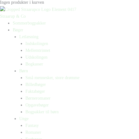
Ingen produkter i kurven
Straarup & Co
Sommerbogpakker
Bøger
Letlæsning
Indskolingen
Mellemtrinnet
Udskolingen
Bogkasser
Børn
Små mennesker, store drømme
Billedbøger
Faktabøger
Børneromaner
Opgavebøger
Bogpakker til børn
Unge
Fantasy
Romaner