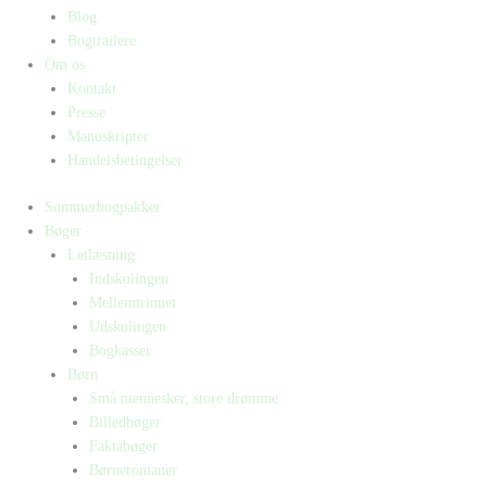
Blog
Bogtrailere
Om os
Kontakt
Presse
Manuskripter
Handelsbetingelser
Sommerbogpakker
Bøger
Letlæsning
Indskolingen
Mellemtrinnet
Udskolingen
Bogkasser
Børn
Små mennesker, store drømme
Billedbøger
Faktabøger
Børneromaner