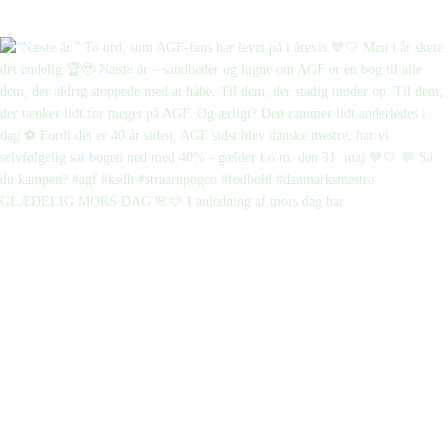
GLÆDELIG MORS DAG 🌸🩷 I anledning af mors dag har