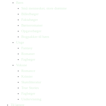
Børn
Små mennesker, store drømme
Billedbøger
Faktabøger
Børneromaner
Opgavebøger
Bogpakker til børn
Unge
Fantasy
Romaner
Fagbøger
Voksne
Romance
Krimier
Skønlitteratur
True Stories
Fagbøger
Undervisning
Til lærere