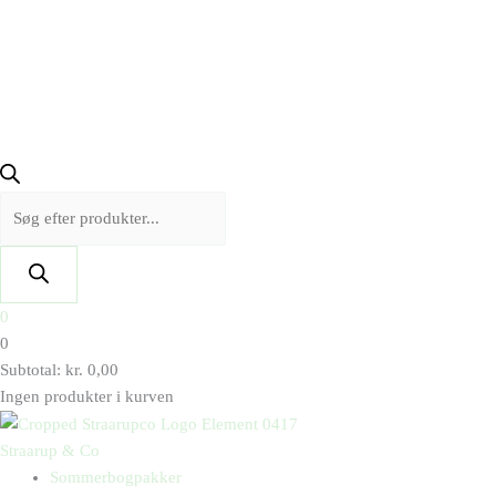
0
0
Subtotal:
kr.
0,00
Ingen produkter i kurven
Straarup & Co
Sommerbogpakker