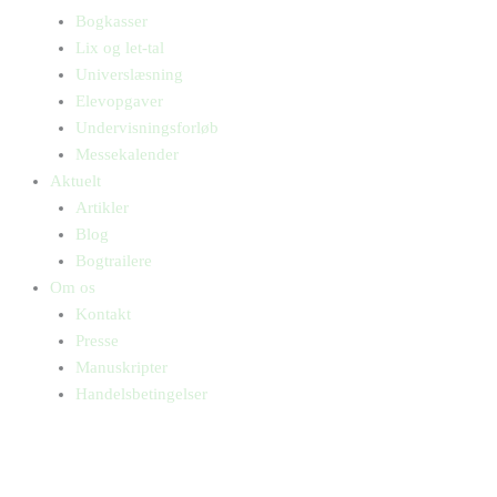
Bogkasser
Lix og let-tal
Universlæsning
Elevopgaver
Undervisningsforløb
Messekalender
Aktuelt
Artikler
Blog
Bogtrailere
Om os
Kontakt
Presse
Manuskripter
Handelsbetingelser
SKIFT TIL ERHVERVSKUNDE