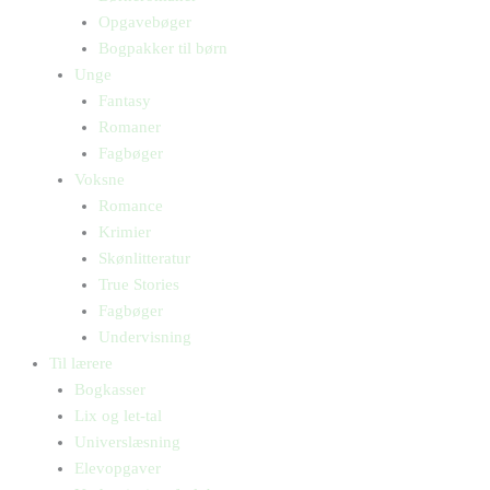
Opgavebøger
Bogpakker til børn
Unge
Fantasy
Romaner
Fagbøger
Voksne
Romance
Krimier
Skønlitteratur
True Stories
Fagbøger
Undervisning
Til lærere
Bogkasser
Lix og let-tal
Universlæsning
Elevopgaver