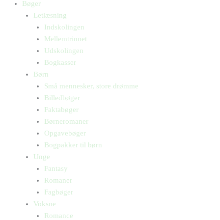
Bøger
Letlæsning
Indskolingen
Mellemtrinnet
Udskolingen
Bogkasser
Børn
Små mennesker, store drømme
Billedbøger
Faktabøger
Børneromaner
Opgavebøger
Bogpakker til børn
Unge
Fantasy
Romaner
Fagbøger
Voksne
Romance