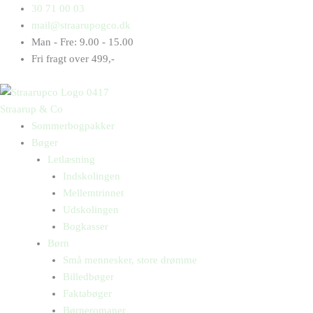
Gå
Products
Products
Finn
30 71 00 03
til
search
search
får
mail@straarupogco.dk
indholdet
en
Man - Fre: 9.00 - 15.00
flåt
Fri fragt over 499,-
antal
Straarup & Co
Sommerbogpakker
Bøger
Letlæsning
Indskolingen
Mellemtrinnet
Udskolingen
Bogkasser
Børn
Små mennesker, store drømme
Billedbøger
Faktabøger
Børneromaner