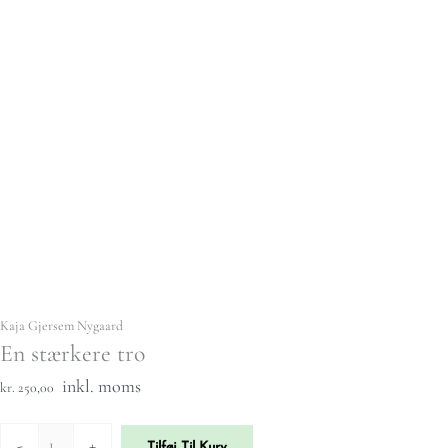
Kaja Gjersem Nygaard
En stærkere tro
inkl. moms
kr. 250,00
-
+
Tilføj Til Kurv