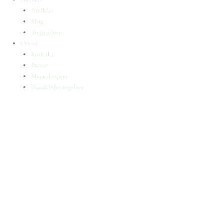
Artikler
Blog
Bogtrailere
Om os
Kontakt
Presse
Manuskripter
Handelsbetingelser
SKIFT TIL ERHVERVSKUNDE