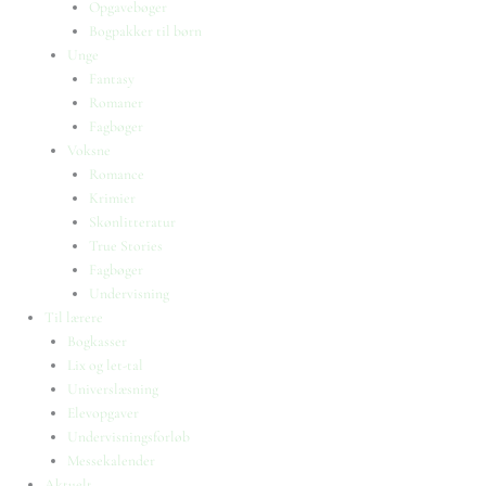
Opgavebøger
Bogpakker til børn
Unge
Fantasy
Romaner
Fagbøger
Voksne
Romance
Krimier
Skønlitteratur
True Stories
Fagbøger
Undervisning
Til lærere
Bogkasser
Lix og let-tal
Universlæsning
Elevopgaver
Undervisningsforløb
Messekalender
Aktuelt