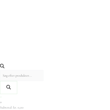
0
0
Subtotal:
kr.
0,00