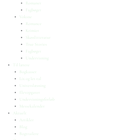
Romaner
Fagbøger
Voksne
Romance
Krimier
Skønlitteratur
True Stories
Fagbøger
Undervisning
Til lærere
Bogkasser
Lix og let-tal
Universlæsning
Elevopgaver
Undervisningsforløb
Messekalender
Aktuelt
Artikler
Blog
Bogtrailere