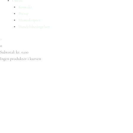
Om os
Kontakt
Presse
Manuskripter
Handelsbetingelser
0
0
Subtotal:
kr.
0,00
Ingen produkter i kurven