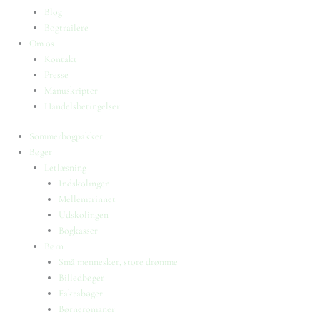
Blog
Bogtrailere
Om os
Kontakt
Presse
Manuskripter
Handelsbetingelser
Sommerbogpakker
Bøger
Letlæsning
Indskolingen
Mellemtrinnet
Udskolingen
Bogkasser
Børn
Små mennesker, store drømme
Billedbøger
Faktabøger
Børneromaner