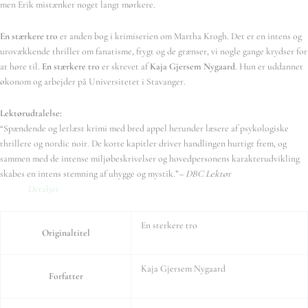
men Erik mistænker noget langt mørkere.
En stærkere tro
er anden bog i krimiserien om Martha Krogh. Det er en intens og
urovækkende thriller om fanatisme, frygt og de grænser, vi nogle gange krydser for
at høre til.
En stærkere tro
er skrevet af
Kaja Gjersem Nygaard
. Hun er uddannet
økonom og arbejder på Universitetet i Stavanger.
Lektørudtalelse:
“Spændende og letlæst krimi med bred appel herunder læsere af psykologiske
thrillere og nordic noir. De korte kapitler driver handlingen hurtigt frem, og
sammen med de intense miljøbeskrivelser og hovedpersonens karakterudvikling
skabes en intens stemning af uhygge og mystik.”
– DBC Lektør
Detaljer
En sterkere tro
Originaltitel
Kaja Gjersem Nygaard
Forfatter