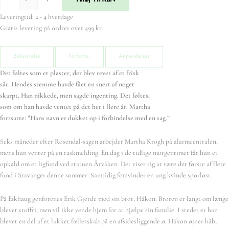
Leveringtid: 2 - 4 hverdage
Gratis levering på ordrer over 499 kr.
Beksrivelse
Forfatter
Anmeldelser
Det føltes som et plaster, der blev revet af et frisk
sår. Hendes stemme havde fået en snert af noget
skarpt. Han nikkede, men sagde ingenting. Det føltes,
som om han havde ventet på det her i flere år. Martha
fortsatte: ”Hans navn er dukket op i forbindelse med en sag.”
Seks måneder efter Rosendal-sagen arbejder Martha Krogh på alarmcentralen,
mens hun venter på en raskmelding. En dag i de tidlige morgentimer får hun et
opkald om et ligfund ved statuen Årvåken. Det viser sig at være det første af flere
fund i Stavanger denne sommer. Samtidig forsvinder en ung kvinde sporløst.
På Eikhaug genforenes Erik Gjerde med sin bror, Håkon. Broren er langt om længe
blevet stoffri, men vil ikke vende hjem for at hjælpe sin familie. I stedet er han
blevet en del af et lukket fællesskab på en afsidesliggende ø. Håkon øjner håb,