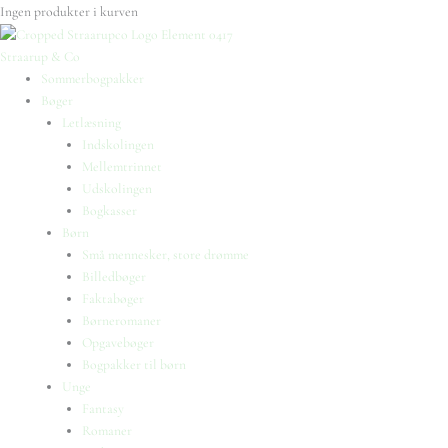
Ingen produkter i kurven
Straarup & Co
Sommerbogpakker
Bøger
Letlæsning
Indskolingen
Mellemtrinnet
Udskolingen
Bogkasser
Børn
Små mennesker, store drømme
Billedbøger
Faktabøger
Børneromaner
Opgavebøger
Bogpakker til børn
Unge
Fantasy
Romaner