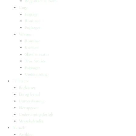
Bogpakker til børn
Unge
Fantasy
Romaner
Fagbøger
Voksne
Romance
Krimier
Skønlitteratur
True Stories
Fagbøger
Undervisning
Til lærere
Bogkasser
Lix og let-tal
Universlæsning
Elevopgaver
Undervisningsforløb
Messekalender
Aktuelt
Artikler