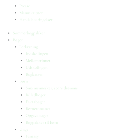
Presse
Manuskripter
Handelsbetingelser
Sommerbogpakker
Bøger
Letlæsning
Indskolingen
Mellemtrinnet
Udskolingen
Bogkasser
Børn
Små mennesker, store drømme
Billedbøger
Faktabøger
Børneromaner
Opgavebøger
Bogpakker til børn
Unge
Fantasy