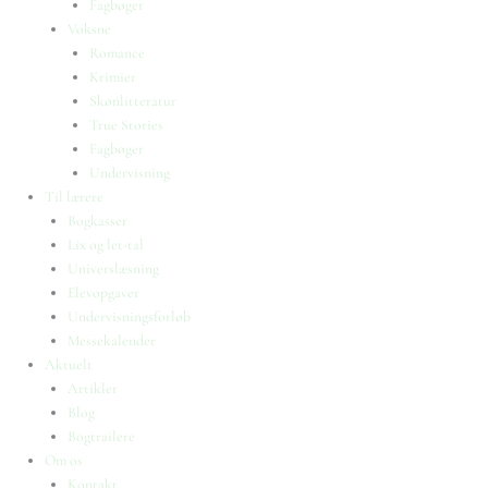
Fagbøger
Voksne
Romance
Krimier
Skønlitteratur
True Stories
Fagbøger
Undervisning
Til lærere
Bogkasser
Lix og let-tal
Universlæsning
Elevopgaver
Undervisningsforløb
Messekalender
Aktuelt
Artikler
Blog
Bogtrailere
Om os
Kontakt