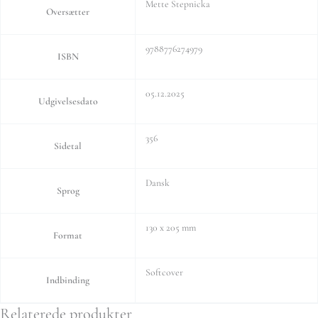
Mette Stepnicka
Oversætter
9788776274979
ISBN
05.12.2025
Udgivelsesdato
356
Sidetal
Dansk
Sprog
130 x 205 mm
Format
Softcover
Indbinding
Relaterede produkter