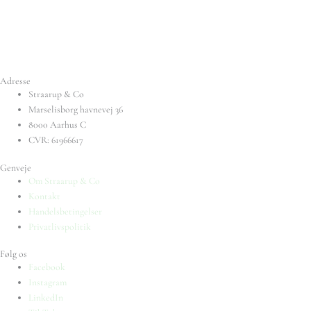
Adresse
Straarup & Co
Marselisborg havnevej 36
8000 Aarhus C
CVR: 61966617
Genveje
Om Straarup & Co
Kontakt
Handelsbetingelser
Privatlivspolitik
Følg os
Facebook
Instagram
LinkedIn