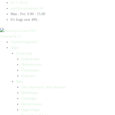
Gå
Products
Products
Egon
30 71 00 03
til
search
search
har
mail@straarupogco.dk
indholdet
to
Man - Fre: 9.00 - 15.00
børn
Fri fragt over 499,-
på
slæb
antal
Straarup & Co
Sommerbogpakker
Bøger
Letlæsning
Indskolingen
Mellemtrinnet
Udskolingen
Bogkasser
Børn
Små mennesker, store drømme
Billedbøger
Faktabøger
Børneromaner
Opgavebøger