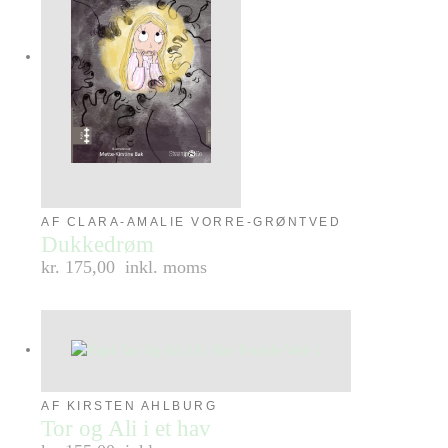
AF CLARA-AMALIE VORRE-GRØNTVED
Dukkedrøm
kr. 175,00
inkl. moms
AF KIRSTEN AHLBURG
Tor og Ali i et hav