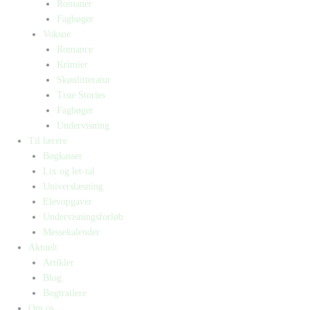
Romaner
Fagbøger
Voksne
Romance
Krimier
Skønlitteratur
True Stories
Fagbøger
Undervisning
Til lærere
Bogkasser
Lix og let-tal
Universlæsning
Elevopgaver
Undervisningsforløb
Messekalender
Aktuelt
Artikler
Blog
Bogtrailere
Om os