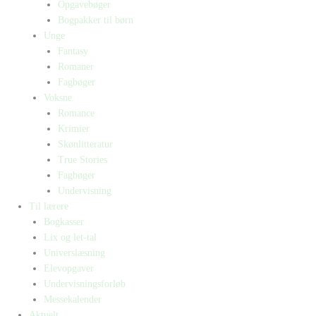
Opgavebøger
Bogpakker til børn
Unge
Fantasy
Romaner
Fagbøger
Voksne
Romance
Krimier
Skønlitteratur
True Stories
Fagbøger
Undervisning
Til lærere
Bogkasser
Lix og let-tal
Universlæsning
Elevopgaver
Undervisningsforløb
Messekalender
Aktuelt