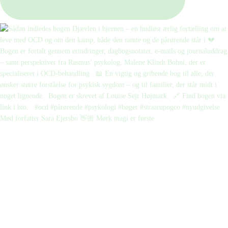
Mød forfatter Sara Ejersbo 👋🏼 Mørk magi er første