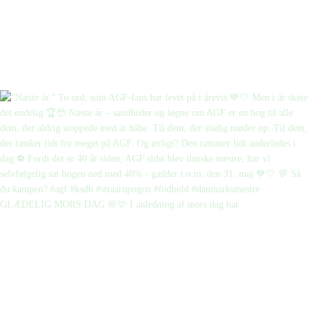
GLÆDELIG MORS DAG 🌸🩷 I anledning af mors dag har