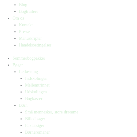
Blog
Bogtrailere
Om os
Kontakt
Presse
Manuskripter
Handelsbetingelser
Sommerbogpakker
Bøger
Letlæsning
Indskolingen
Mellemtrinnet
Udskolingen
Bogkasser
Børn
Små mennesker, store drømme
Billedbøger
Faktabøger
Børneromaner