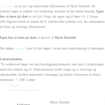
Lyn-serien
er en sjov og humoristisk fiktionsserie af Marie Duedahl. De
lydrette bøger er inddelt i tre forskellige niveauer til den første læsning.
Egon
har to børn på slæb
er en Lyn 3-bog, der egner sig til børn i 0.-2. klasse.
Alle bøgerne består af mindst 60 % lydrette eller lydnære ord, der understøttes
af flotte og farverige illustrationer.
Egon har to børn på slæb
er skrevet af
Marie Duedahl
Der følger
opgaver
med til alle bøger i serien som understøtning til læsningen.
Lektørudtalelse:
“To velskrevne bøger om små hverdagsbegivenheder, som børn i indskolingen
nemt kan relatere sig til. Illustrationerne fylder meget og er farverige og
udtryksfulde, hvilket understøtter læsningen og tilfører historierne en ekstra
dimension. “
– DBC Lektør
Detaljer
Undervisningsmaterialer
Marie Duedahl
Forfatter