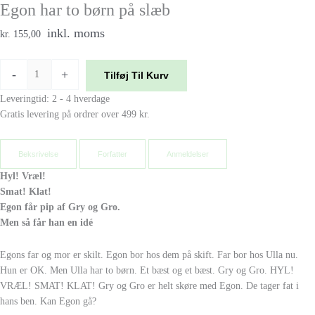
Egon har to børn på slæb
inkl. moms
kr. 155,00
-
+
Tilføj Til Kurv
Leveringtid: 2 - 4 hverdage
Gratis levering på ordrer over 499 kr.
Beksrivelse
Forfatter
Anmeldelser
Hyl! Vræl!
Smat! Klat!
Egon får pip af Gry og Gro.
Men så får han en idé
Egons far og mor er skilt. Egon bor hos dem på skift. Far bor hos Ulla nu.
Hun er OK. Men Ulla har to børn. Et bæst og et bæst. Gry og Gro. HYL!
VRÆL! SMAT! KLAT! Gry og Gro er helt skøre med Egon. De tager fat i
hans ben. Kan Egon gå?