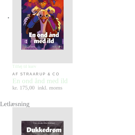
Tilføj til kurv
AF STRAARUP & CO
En ond ånd med ild
kr. 175,00
inkl. moms
Letlæsning