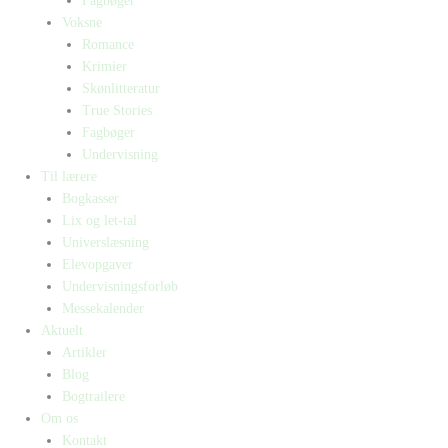
Fagbøger
Voksne
Romance
Krimier
Skønlitteratur
True Stories
Fagbøger
Undervisning
Til lærere
Bogkasser
Lix og let-tal
Universlæsning
Elevopgaver
Undervisningsforløb
Messekalender
Aktuelt
Artikler
Blog
Bogtrailere
Om os
Kontakt