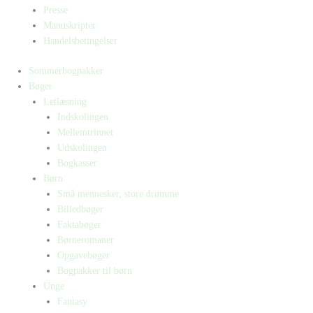
Presse
Manuskripter
Handelsbetingelser
Sommerbogpakker
Bøger
Letlæsning
Indskolingen
Mellemtrinnet
Udskolingen
Bogkasser
Børn
Små mennesker, store drømme
Billedbøger
Faktabøger
Børneromaner
Opgavebøger
Bogpakker til børn
Unge
Fantasy