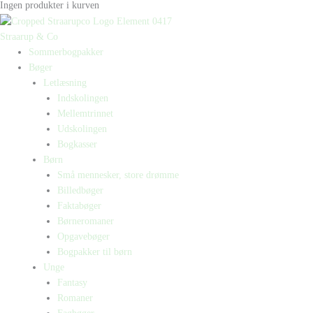
Ingen produkter i kurven
Straarup & Co
Sommerbogpakker
Bøger
Letlæsning
Indskolingen
Mellemtrinnet
Udskolingen
Bogkasser
Børn
Små mennesker, store drømme
Billedbøger
Faktabøger
Børneromaner
Opgavebøger
Bogpakker til børn
Unge
Fantasy
Romaner