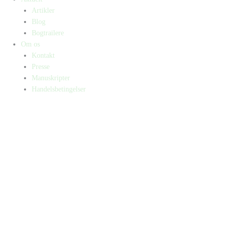
Artikler
Blog
Bogtrailere
Om os
Kontakt
Presse
Manuskripter
Handelsbetingelser
SKIFT TIL ERHVERVSKUNDE