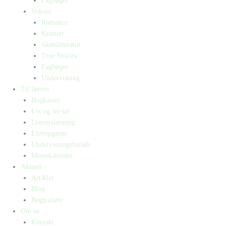
Fagbøger
Voksne
Romance
Krimier
Skønlitteratur
True Stories
Fagbøger
Undervisning
Til lærere
Bogkasser
Lix og let-tal
Universlæsning
Elevopgaver
Undervisningsforløb
Messekalender
Aktuelt
Artikler
Blog
Bogtrailere
Om os
Kontakt