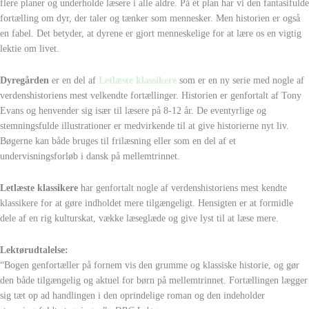
flere planer og underholde læsere i alle aldre. På ét plan har vi den fantasifulde
fortælling om dyr, der taler og tænker som mennesker. Men historien er også
en fabel. Det betyder, at dyrene er gjort menneskelige for at lære os en vigtig
lektie om livet.
Dyregården
er en del af
Letlæste klassikere
som er en ny serie med nogle af
verdenshistoriens mest velkendte fortællinger. Historien er genfortalt af Tony
Evans og henvender sig især til læsere på 8-12 år. De eventyrlige og
stemningsfulde illustrationer er medvirkende til at give historierne nyt liv.
Bøgerne kan både bruges til frilæsning eller som en del af et
undervisningsforløb i dansk på mellemtrinnet.
Letlæste klassikere
har genfortalt nogle af verdenshistoriens mest kendte
klassikere for at gøre indholdet mere tilgængeligt. Hensigten er at formidle
dele af en rig kulturskat, vække læseglæde og give lyst til at læse mere.
Lektørudtalelse:
“Bogen genfortæller på fornem vis den grumme og klassiske historie, og gør
den både tilgængelig og aktuel for børn på mellemtrinnet. Fortællingen lægger
sig tæt op ad handlingen i den oprindelige roman og den indeholder