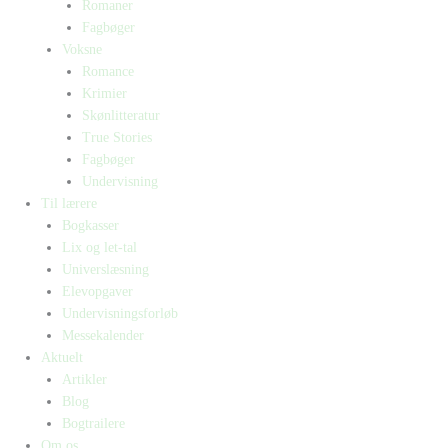
Romaner
Fagbøger
Voksne
Romance
Krimier
Skønlitteratur
True Stories
Fagbøger
Undervisning
Til lærere
Bogkasser
Lix og let-tal
Universlæsning
Elevopgaver
Undervisningsforløb
Messekalender
Aktuelt
Artikler
Blog
Bogtrailere
Om os