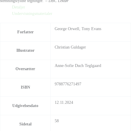
stemningsfyldte tegninger.”
– DBC Lektør
Detaljer
Undervisningsmaterialer
George Orwell, Tony Evans
Forfatter
Christian Guldager
Illustrator
Anne-Sofie Duch Teglgaard
Oversætter
9788776271497
ISBN
12.11.2024
Udgivelsesdato
58
Sidetal