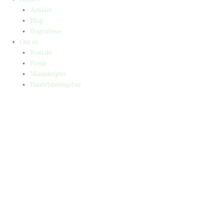
Artikler
Blog
Bogtrailere
Om os
Kontakt
Presse
Manuskripter
Handelsbetingelser
SKIFT TIL ERHVERVSKUNDE