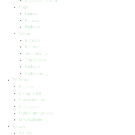
Bogpakker til børn
Unge
Fantasy
Romaner
Fagbøger
Voksne
Romance
Krimier
Skønlitteratur
True Stories
Fagbøger
Undervisning
Til lærere
Bogkasser
Lix og let-tal
Universlæsning
Elevopgaver
Undervisningsforløb
Messekalender
Aktuelt
Artikler