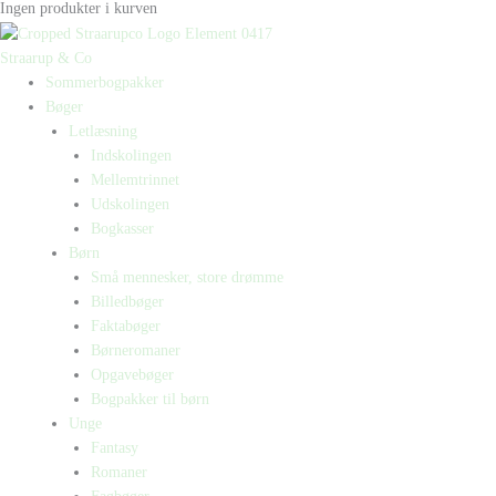
Ingen produkter i kurven
Straarup & Co
Sommerbogpakker
Bøger
Letlæsning
Indskolingen
Mellemtrinnet
Udskolingen
Bogkasser
Børn
Små mennesker, store drømme
Billedbøger
Faktabøger
Børneromaner
Opgavebøger
Bogpakker til børn
Unge
Fantasy
Romaner