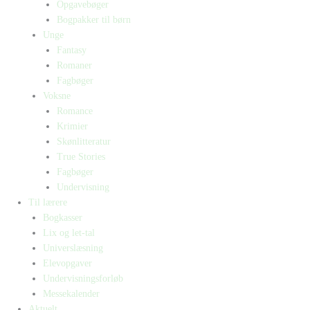
Opgavebøger
Bogpakker til børn
Unge
Fantasy
Romaner
Fagbøger
Voksne
Romance
Krimier
Skønlitteratur
True Stories
Fagbøger
Undervisning
Til lærere
Bogkasser
Lix og let-tal
Universlæsning
Elevopgaver
Undervisningsforløb
Messekalender
Aktuelt