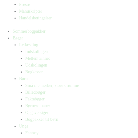
Presse
Manuskripter
Handelsbetingelser
Sommerbogpakker
Bøger
Letlæsning
Indskolingen
Mellemtrinnet
Udskolingen
Bogkasser
Børn
Små mennesker, store drømme
Billedbøger
Faktabøger
Børneromaner
Opgavebøger
Bogpakker til børn
Unge
Fantasy