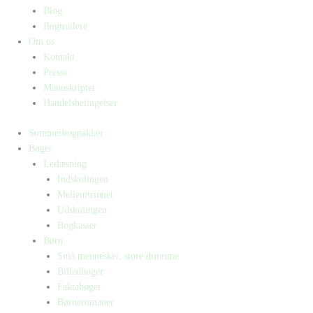
Blog
Bogtrailere
Om os
Kontakt
Presse
Manuskripter
Handelsbetingelser
Sommerbogpakker
Bøger
Letlæsning
Indskolingen
Mellemtrinnet
Udskolingen
Bogkasser
Børn
Små mennesker, store drømme
Billedbøger
Faktabøger
Børneromaner