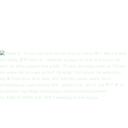
GLÆDELIG MORS DAG 🌸🩷 I anledning af mors dag har