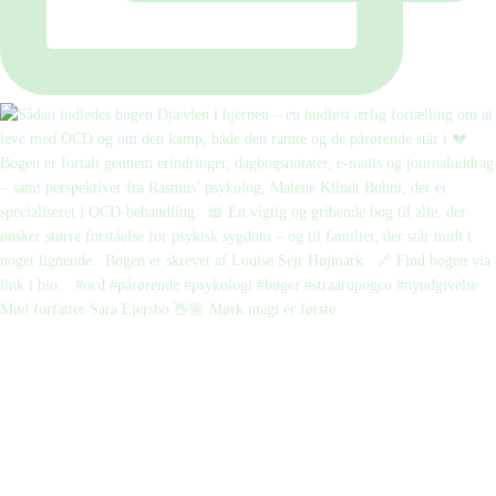
Mød forfatter Sara Ejersbo 👋🏼 Mørk magi er første