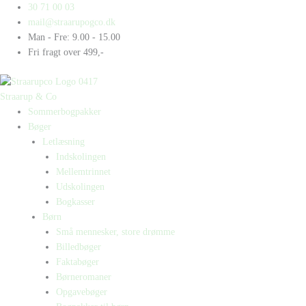
Gå
Products
Products
Dyregården
30 71 00 03
til
search
search
antal
mail@straarupogco.dk
indholdet
Man - Fre: 9.00 - 15.00
Fri fragt over 499,-
Straarup & Co
Sommerbogpakker
Bøger
Letlæsning
Indskolingen
Mellemtrinnet
Udskolingen
Bogkasser
Børn
Små mennesker, store drømme
Billedbøger
Faktabøger
Børneromaner
Opgavebøger