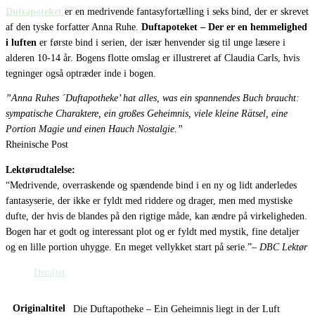
Duftapoteket
er en medrivende fantasyfortælling i seks bind, der er skrevet
af den tyske forfatter Anna Ruhe.
Duftapoteket – Der er en hemmelighed
i luften
er første bind i serien, der især henvender sig til unge læsere i
alderen 10-14 år. Bogens flotte omslag er illustreret af Claudia Carls, hvis
tegninger også optræder inde i bogen.
”Anna Ruhes ´Duftapotheke’ hat alles, was ein spannendes Buch braucht:
sympatische Charaktere, ein gro
ßes Geheimnis, viele kleine Rätsel, eine
Portion Magie und einen Hauch Nostalgie.”
Rheinische Post
Lektørudtalelse:
“Medrivende, overraskende og spændende bind i en ny og lidt anderledes
fantasyserie, der ikke er fyldt med riddere og drager, men med mystiske
dufte, der hvis de blandes på den rigtige måde, kan ændre på virkeligheden.
Bogen har et godt og interessant plot og er fyldt med mystik, fine detaljer
og en lille portion uhygge. En meget vellykket start på serie.”
– DBC Lektør
Detaljer
Originaltitel
Die Duftapotheke – Ein Geheimnis liegt in der Luft