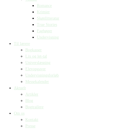
Romance
Krimier
Skønlitteratur
True Stories
Fagbøger
Undervisning
Til lærere
Bogkasser
Lix og let-tal
Universlæsning
Elevopgaver
Undervisningsforløb
Messekalender
Aktuelt
Artikler
Blog
Bogtrailere
Om os
Kontakt
Presse