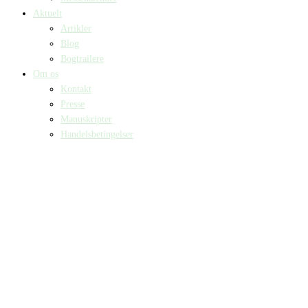
Aktuelt
Artikler
Blog
Bogtrailere
Om os
Kontakt
Presse
Manuskripter
Handelsbetingelser
SKIFT TIL ERHVERVSKUNDE