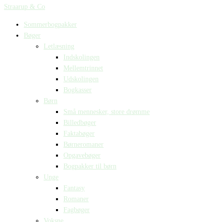
Straarup & Co
Sommerbogpakker
Bøger
Letlæsning
Indskolingen
Mellemtrinnet
Udskolingen
Bogkasser
Børn
Små mennesker, store drømme
Billedbøger
Faktabøger
Børneromaner
Opgavebøger
Bogpakker til børn
Unge
Fantasy
Romaner
Fagbøger
Voksne