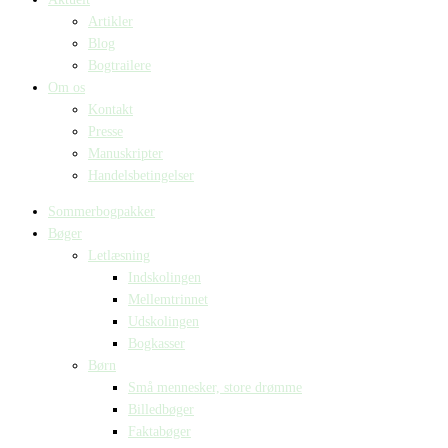
Artikler
Blog
Bogtrailere
Om os
Kontakt
Presse
Manuskripter
Handelsbetingelser
Sommerbogpakker
Bøger
Letlæsning
Indskolingen
Mellemtrinnet
Udskolingen
Bogkasser
Børn
Små mennesker, store drømme
Billedbøger
Faktabøger