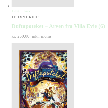
Tilføj til kurv
AF ANNA RUHE
Duftapoteket – Arven fra Villa Evie (6)
kr. 250,00
inkl. moms