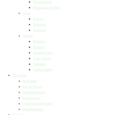
Opgavebøger
Bogpakker til børn
Unge
Fantasy
Romaner
Fagbøger
Voksne
Romance
Krimier
Skønlitteratur
True Stories
Fagbøger
Undervisning
Til lærere
Bogkasser
Lix og let-tal
Universlæsning
Elevopgaver
Undervisningsforløb
Messekalender
Aktuelt