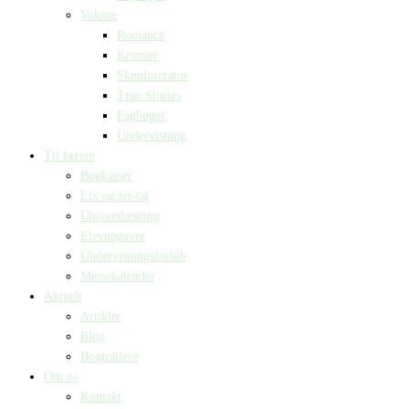
Voksne
Romance
Krimier
Skønlitteratur
True Stories
Fagbøger
Undervisning
Til lærere
Bogkasser
Lix og let-tal
Universlæsning
Elevopgaver
Undervisningsforløb
Messekalender
Aktuelt
Artikler
Blog
Bogtrailere
Om os
Kontakt