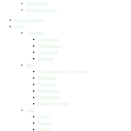
Manuskripter
Handelsbetingelser
Sommerbogpakker
Bøger
Letlæsning
Indskolingen
Mellemtrinnet
Udskolingen
Bogkasser
Børn
Små mennesker, store drømme
Billedbøger
Faktabøger
Børneromaner
Opgavebøger
Bogpakker til børn
Unge
Fantasy
Romaner
Fagbøger