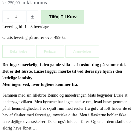
inkl. moms
kr. 250,00
-
+
Tilføj Til Kurv
Leveringtid: 1 - 3 hverdage
Gratis levering på ordrer over 499 kr.
Beksrivelse
Forfatter
Anmeldelser
Det luger mærkeligt i den gamle villa – af tusind ting på samme tid.
Det er det første, Luzie lægger mærke til ved deres nye hjem i den
kedelige landsby.
Men ingen ved, hvor lugtene kommer fra.
Sammen med sin lillebror Benno og nabodrengen Mats begynder Luzie at
undersøge villaen. Men børnene har ingen anelse om, hvad huset gemmer
på af hemmeligheder. I et skjult rum med reoler fra gulv til loft finder de et
hav af flasker med farverige, mystiske dufte. Men i flaskerne bobler ikke
bare dejlige overraskelser. De er også fulde af farer. Og en af dem skulle de
aldrig have åbnet …