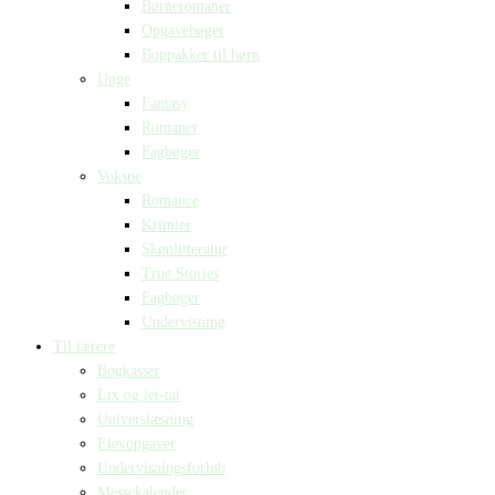
Børneromaner
Opgavebøger
Bogpakker til børn
Unge
Fantasy
Romaner
Fagbøger
Voksne
Romance
Krimier
Skønlitteratur
True Stories
Fagbøger
Undervisning
Til lærere
Bogkasser
Lix og let-tal
Universlæsning
Elevopgaver
Undervisningsforløb
Messekalender