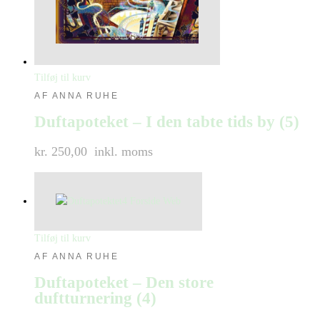
Tilføj til kurv
AF ANNA RUHE
Duftapoteket – I den tabte tids by (5)
kr. 250,00
inkl. moms
Tilføj til kurv
AF ANNA RUHE
Duftapoteket – Den store
duftturnering (4)