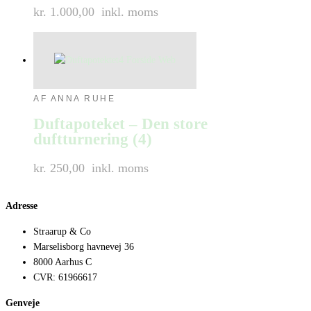
kr. 1.000,00
inkl. moms
AF ANNA RUHE
Duftapoteket – Den store
duftturnering (4)
kr. 250,00
inkl. moms
Adresse
Straarup & Co
Marselisborg havnevej 36
8000 Aarhus C
CVR: 61966617
Genveje