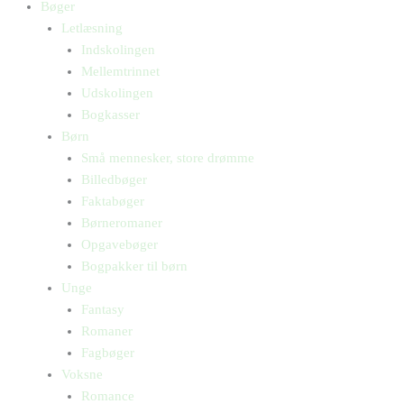
Bøger
Letlæsning
Indskolingen
Mellemtrinnet
Udskolingen
Bogkasser
Børn
Små mennesker, store drømme
Billedbøger
Faktabøger
Børneromaner
Opgavebøger
Bogpakker til børn
Unge
Fantasy
Romaner
Fagbøger
Voksne
Romance