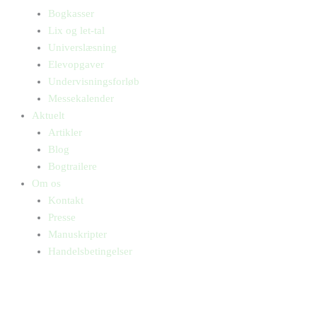
Bogkasser
Lix og let-tal
Universlæsning
Elevopgaver
Undervisningsforløb
Messekalender
Aktuelt
Artikler
Blog
Bogtrailere
Om os
Kontakt
Presse
Manuskripter
Handelsbetingelser
SKIFT TIL ERHVERVSKUNDE