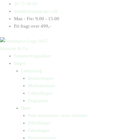
Gå
Products
Products
Dr.
30 71 00 03
til
search
search
Jekyll
mail@straarupogco.dk
indholdet
og
Man - Fre: 9.00 - 15.00
Mr.
Fri fragt over 499,-
Hyde
antal
Straarup & Co
Sommerbogpakker
Bøger
Letlæsning
Indskolingen
Mellemtrinnet
Udskolingen
Bogkasser
Børn
Små mennesker, store drømme
Billedbøger
Faktabøger
Børneromaner