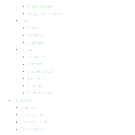
Opgavebøger
Bogpakker til børn
Unge
Fantasy
Romaner
Fagbøger
Voksne
Romance
Krimier
Skønlitteratur
True Stories
Fagbøger
Undervisning
Til lærere
Bogkasser
Lix og let-tal
Universlæsning
Elevopgaver