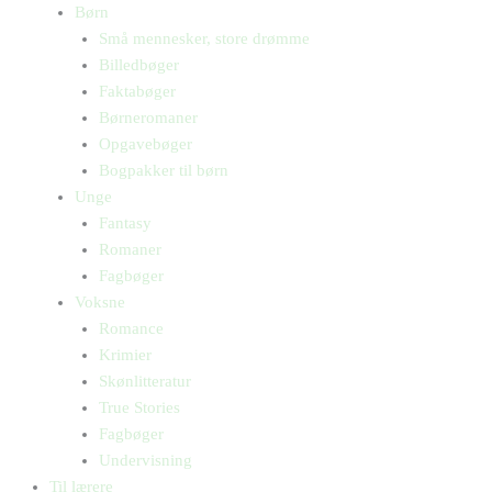
Børn
Små mennesker, store drømme
Billedbøger
Faktabøger
Børneromaner
Opgavebøger
Bogpakker til børn
Unge
Fantasy
Romaner
Fagbøger
Voksne
Romance
Krimier
Skønlitteratur
True Stories
Fagbøger
Undervisning
Til lærere