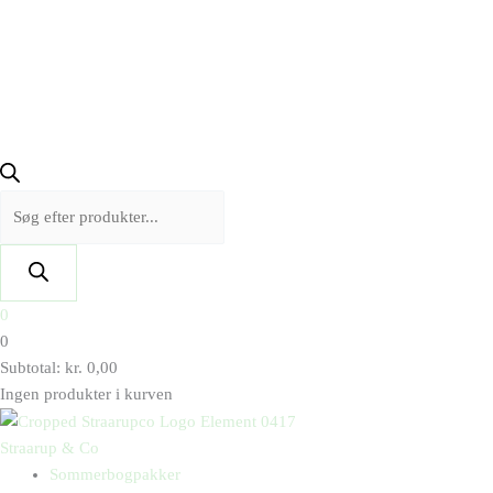
0
0
Subtotal:
kr.
0,00
Ingen produkter i kurven
Straarup & Co
Sommerbogpakker