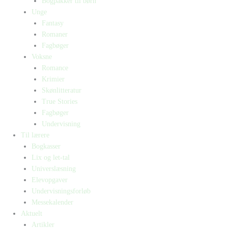
Bogpakker til børn
Unge
Fantasy
Romaner
Fagbøger
Voksne
Romance
Krimier
Skønlitteratur
True Stories
Fagbøger
Undervisning
Til lærere
Bogkasser
Lix og let-tal
Universlæsning
Elevopgaver
Undervisningsforløb
Messekalender
Aktuelt
Artikler