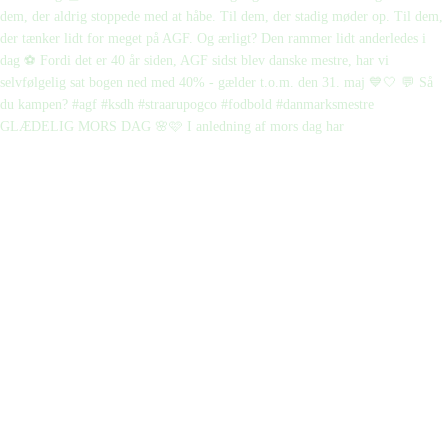
GLÆDELIG MORS DAG 🌸🩷 I anledning af mors dag har