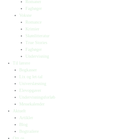
Romaner
Fagbøger
Voksne
Romance
Krimier
Skønlitteratur
True Stories
Fagbøger
Undervisning
Til lærere
Bogkasser
Lix og let-tal
Universlæsning
Elevopgaver
Undervisningsforløb
Messekalender
Aktuelt
Artikler
Blog
Bogtrailere
Om os