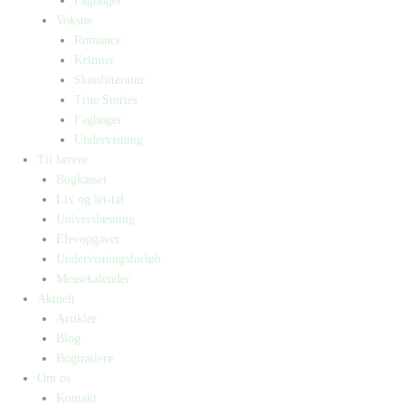
Fagbøger
Voksne
Romance
Krimier
Skønlitteratur
True Stories
Fagbøger
Undervisning
Til lærere
Bogkasser
Lix og let-tal
Universlæsning
Elevopgaver
Undervisningsforløb
Messekalender
Aktuelt
Artikler
Blog
Bogtrailere
Om os
Kontakt