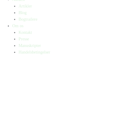
Artikler
Blog
Bogtrailere
Om os
Kontakt
Presse
Manuskripter
Handelsbetingelser
SKIFT TIL ERHVERVSKUNDE