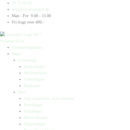
Gå
Products
Products
Den
30 71 00 03
til
search
search
lille
mail@straarupogco.dk
indholdet
mus
Man - Fre: 9.00 - 15.00
og
Fri fragt over 499,-
symfoniorkesteret
antal
Straarup & Co
Sommerbogpakker
Bøger
Letlæsning
Indskolingen
Mellemtrinnet
Udskolingen
Bogkasser
Børn
Små mennesker, store drømme
Billedbøger
Faktabøger
Børneromaner
Opgavebøger