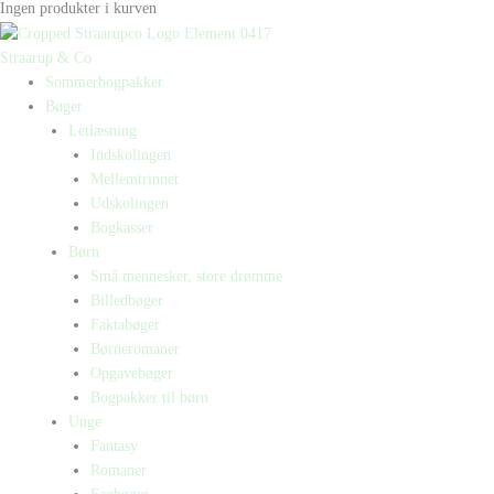
Ingen produkter i kurven
Straarup & Co
Sommerbogpakker
Bøger
Letlæsning
Indskolingen
Mellemtrinnet
Udskolingen
Bogkasser
Børn
Små mennesker, store drømme
Billedbøger
Faktabøger
Børneromaner
Opgavebøger
Bogpakker til børn
Unge
Fantasy
Romaner