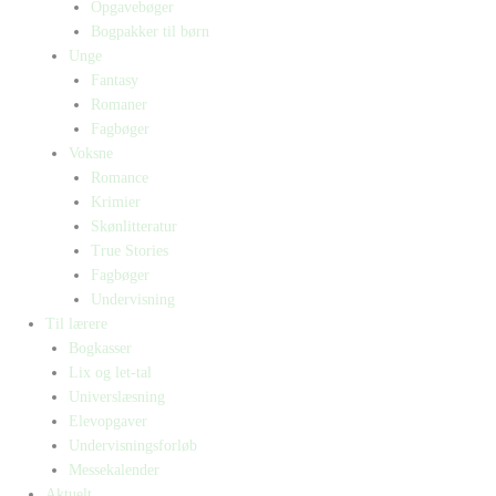
Opgavebøger
Bogpakker til børn
Unge
Fantasy
Romaner
Fagbøger
Voksne
Romance
Krimier
Skønlitteratur
True Stories
Fagbøger
Undervisning
Til lærere
Bogkasser
Lix og let-tal
Universlæsning
Elevopgaver
Undervisningsforløb
Messekalender
Aktuelt