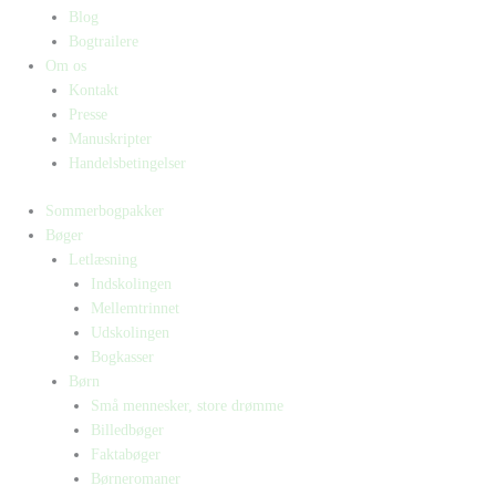
Blog
Bogtrailere
Om os
Kontakt
Presse
Manuskripter
Handelsbetingelser
Sommerbogpakker
Bøger
Letlæsning
Indskolingen
Mellemtrinnet
Udskolingen
Bogkasser
Børn
Små mennesker, store drømme
Billedbøger
Faktabøger
Børneromaner