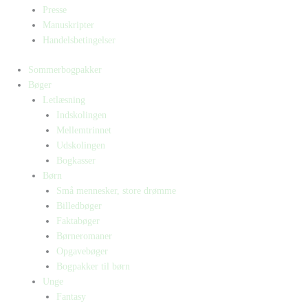
Presse
Manuskripter
Handelsbetingelser
Sommerbogpakker
Bøger
Letlæsning
Indskolingen
Mellemtrinnet
Udskolingen
Bogkasser
Børn
Små mennesker, store drømme
Billedbøger
Faktabøger
Børneromaner
Opgavebøger
Bogpakker til børn
Unge
Fantasy