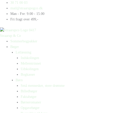
Gå
Products
Products
Carnivora
30 71 00 03
til
search
search
antal
mail@straarupogco.dk
indholdet
Man - Fre: 9.00 - 15.00
Fri fragt over 499,-
Straarup & Co
Sommerbogpakker
Bøger
Letlæsning
Indskolingen
Mellemtrinnet
Udskolingen
Bogkasser
Børn
Små mennesker, store drømme
Billedbøger
Faktabøger
Børneromaner
Opgavebøger