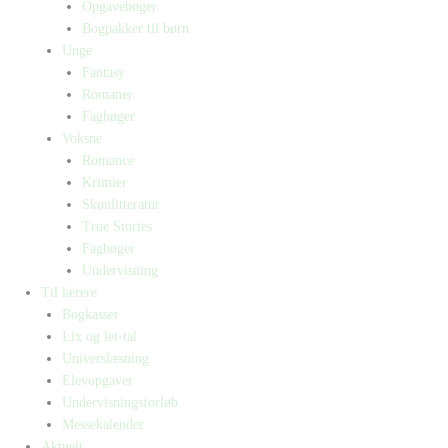
Opgavebøger
Bogpakker til børn
Unge
Fantasy
Romaner
Fagbøger
Voksne
Romance
Krimier
Skønlitteratur
True Stories
Fagbøger
Undervisning
Til lærere
Bogkasser
Lix og let-tal
Universlæsning
Elevopgaver
Undervisningsforløb
Messekalender
Aktuelt