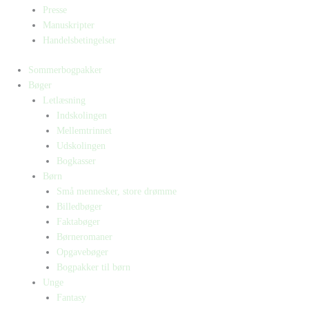
Presse
Manuskripter
Handelsbetingelser
Sommerbogpakker
Bøger
Letlæsning
Indskolingen
Mellemtrinnet
Udskolingen
Bogkasser
Børn
Små mennesker, store drømme
Billedbøger
Faktabøger
Børneromaner
Opgavebøger
Bogpakker til børn
Unge
Fantasy