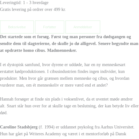
Leveringtid: 1 - 3 hverdage
Gratis levering på ordrer over 499 kr.
Beksrivelse
Forfatter
Anmeldelser
Det startede som et forsøg. Først tog man personer fra dødsgangen og
sendte dem til slagterierne, de skulle jo dø alligevel. Senere begyndte man
at opdrætte homo cibus. Madmennesker.
I et dystopisk samfund, hvor dyrene er uddøde, har en ny menneskesart
erstattet kødproduktionen. I cibusindustrien findes ingen individer, kun
produkter. Men hvor går grænsen mellem menneske og cibus, og hvordan
vurderer man, om ét menneskeliv er mere værd end et andet?
Hannah forsøger at finde sin plads i voksenlivet, da et uventet møde ændrer
alt. Snart står hun over for at skulle tage en beslutning, der kan betyde liv eller
død.
Caroline Stadsbjerg
(f. 1994) er uddannet psykolog fra Aarhus Universitet.
Hun har gået på Writeres Academy og været i et mentorforløb på Dansk