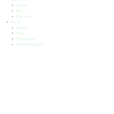
Artikler
Blog
Bogtrailere
Om os
Kontakt
Presse
Manuskripter
Handelsbetingelser
SKIFT TIL ERHVERVSKUNDE