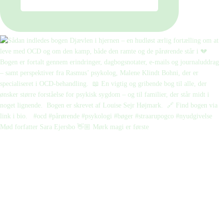
Mød forfatter Sara Ejersbo 👋🏼 Mørk magi er første