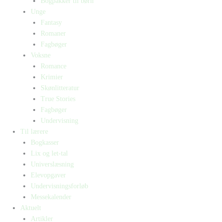
Bogpakker til børn
Unge
Fantasy
Romaner
Fagbøger
Voksne
Romance
Krimier
Skønlitteratur
True Stories
Fagbøger
Undervisning
Til lærere
Bogkasser
Lix og let-tal
Universlæsning
Elevopgaver
Undervisningsforløb
Messekalender
Aktuelt
Artikler