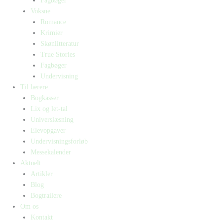
Fagbøger
Voksne
Romance
Krimier
Skønlitteratur
True Stories
Fagbøger
Undervisning
Til lærere
Bogkasser
Lix og let-tal
Universlæsning
Elevopgaver
Undervisningsforløb
Messekalender
Aktuelt
Artikler
Blog
Bogtrailere
Om os
Kontakt