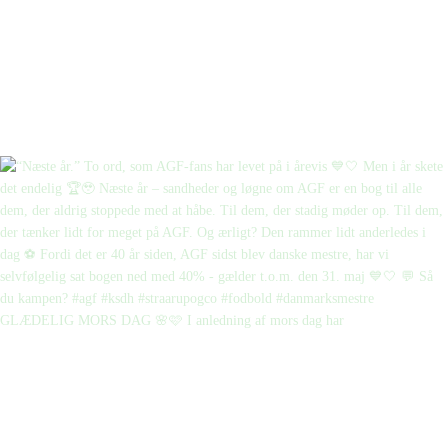
GLÆDELIG MORS DAG 🌸🩷 I anledning af mors dag har