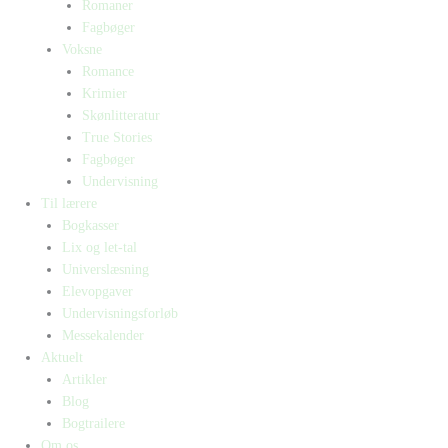
Romaner
Fagbøger
Voksne
Romance
Krimier
Skønlitteratur
True Stories
Fagbøger
Undervisning
Til lærere
Bogkasser
Lix og let-tal
Universlæsning
Elevopgaver
Undervisningsforløb
Messekalender
Aktuelt
Artikler
Blog
Bogtrailere
Om os