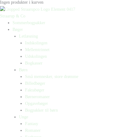
Ingen produkter i kurven
Straarup & Co
Sommerbogpakker
Bøger
Letlæsning
Indskolingen
Mellemtrinnet
Udskolingen
Bogkasser
Børn
Små mennesker, store drømme
Billedbøger
Faktabøger
Børneromaner
Opgavebøger
Bogpakker til børn
Unge
Fantasy
Romaner