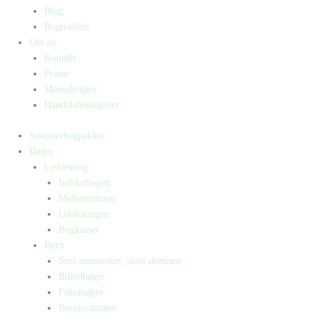
Blog
Bogtrailere
Om os
Kontakt
Presse
Manuskripter
Handelsbetingelser
Sommerbogpakker
Bøger
Letlæsning
Indskolingen
Mellemtrinnet
Udskolingen
Bogkasser
Børn
Små mennesker, store drømme
Billedbøger
Faktabøger
Børneromaner