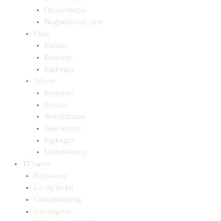
Opgavebøger
Bogpakker til børn
Unge
Fantasy
Romaner
Fagbøger
Voksne
Romance
Krimier
Skønlitteratur
True Stories
Fagbøger
Undervisning
Til lærere
Bogkasser
Lix og let-tal
Universlæsning
Elevopgaver