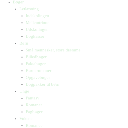
Bøger
Letlæsning
Indskolingen
Mellemtrinnet
Udskolingen
Bogkasser
Børn
Små mennesker, store drømme
Billedbøger
Faktabøger
Børneromaner
Opgavebøger
Bogpakker til børn
Unge
Fantasy
Romaner
Fagbøger
Voksne
Romance