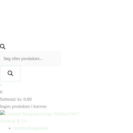
0
0
Subtotal:
kr.
0,00
Ingen produkter i kurven
Straarup & Co
Sommerbogpakker