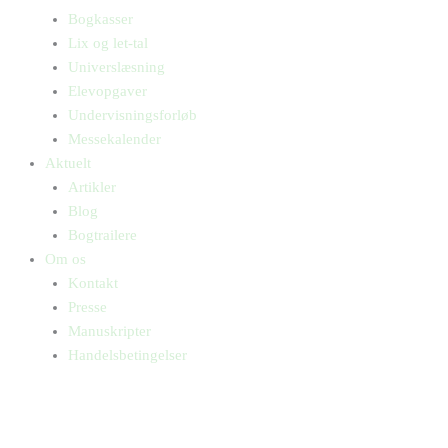
Bogkasser
Lix og let-tal
Universlæsning
Elevopgaver
Undervisningsforløb
Messekalender
Aktuelt
Artikler
Blog
Bogtrailere
Om os
Kontakt
Presse
Manuskripter
Handelsbetingelser
SKIFT TIL ERHVERVSKUNDE