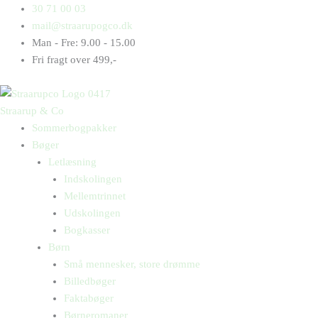
Gå
Products
Products
Brian
30 71 00 03
til
search
search
i
mail@straarupogco.dk
indholdet
kviksand
Man - Fre: 9.00 - 15.00
antal
Fri fragt over 499,-
Straarup & Co
Sommerbogpakker
Bøger
Letlæsning
Indskolingen
Mellemtrinnet
Udskolingen
Bogkasser
Børn
Små mennesker, store drømme
Billedbøger
Faktabøger
Børneromaner