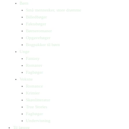
Børn
Små mennesker, store drømme
Billedbøger
Faktabøger
Børneromaner
Opgavebøger
Bogpakker til børn
Unge
Fantasy
Romaner
Fagbøger
Voksne
Romance
Krimier
Skønlitteratur
True Stories
Fagbøger
Undervisning
Til lærere