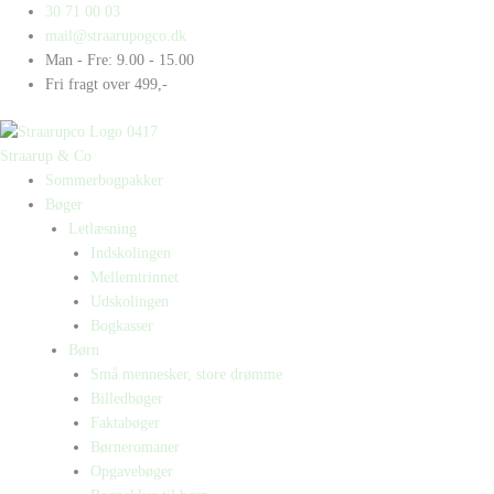
Gå
Products
Products
Bogpakke
30 71 00 03
til
search
search
-
mail@straarupogco.dk
indholdet
Fantasy
Man - Fre: 9.00 - 15.00
antal
Fri fragt over 499,-
Straarup & Co
Sommerbogpakker
Bøger
Letlæsning
Indskolingen
Mellemtrinnet
Udskolingen
Bogkasser
Børn
Små mennesker, store drømme
Billedbøger
Faktabøger
Børneromaner
Opgavebøger