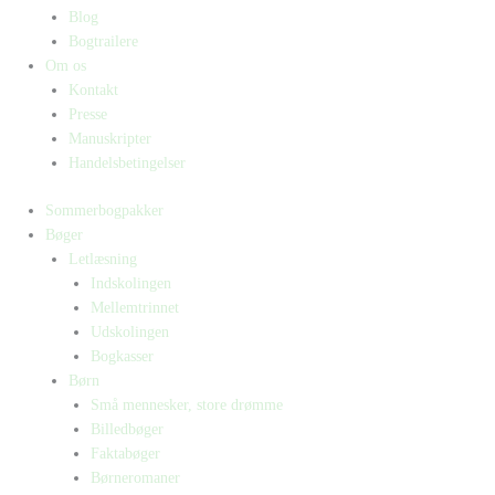
Blog
Bogtrailere
Om os
Kontakt
Presse
Manuskripter
Handelsbetingelser
Sommerbogpakker
Bøger
Letlæsning
Indskolingen
Mellemtrinnet
Udskolingen
Bogkasser
Børn
Små mennesker, store drømme
Billedbøger
Faktabøger
Børneromaner