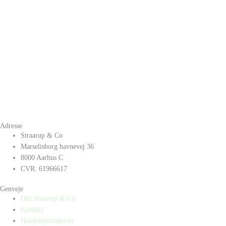
Adresse
Straarup & Co
Marselisborg havnevej 36
8000 Aarhus C
CVR: 61966617
Genveje
Om Straarup & Co
Kontakt
Handelsbetingelser