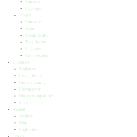
Romaner
Fagbøger
Voksne
Romance
Krimier
Skønlitteratur
True Stories
Fagbøger
Undervisning
Til lærere
Bogkasser
Lix og let-tal
Universlæsning
Elevopgaver
Undervisningsforløb
Messekalender
Aktuelt
Artikler
Blog
Bogtrailere
Om os