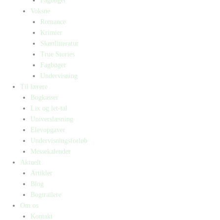
Fagbøger
Voksne
Romance
Krimier
Skønlitteratur
True Stories
Fagbøger
Undervisning
Til lærere
Bogkasser
Lix og let-tal
Universlæsning
Elevopgaver
Undervisningsforløb
Messekalender
Aktuelt
Artikler
Blog
Bogtrailere
Om os
Kontakt