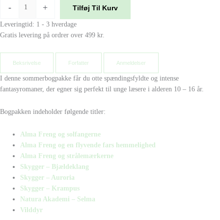
-
+
Tilføj Til Kurv
Leveringtid: 1 - 3 hverdage
Gratis levering på ordrer over 499 kr.
Beksrivelse
Forfatter
Anmeldelser
I denne sommerbogpakke får du otte spændingsfyldte og intense
fantasyromaner, der egner sig perfekt til unge læsere i alderen 10 – 16 år.
Bogpakken indeholder følgende titler:
Alma Freng og solfangerne
Alma Freng og en flyvende fars hemmelighed
Alma Freng og strålemærkerne
Skygger – Bjældeklang
Skygger – Auroria
Skygger – Krampus
Natura Akademi – Selma
Vilddyr