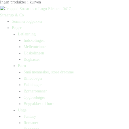
Ingen produkter i kurven
Straarup & Co
Sommerbogpakker
Bøger
Letlæsning
Indskolingen
Mellemtrinnet
Udskolingen
Bogkasser
Børn
Små mennesker, store drømme
Billedbøger
Faktabøger
Børneromaner
Opgavebøger
Bogpakker til børn
Unge
Fantasy
Romaner