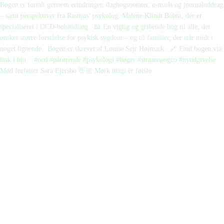
Mød forfatter Sara Ejersbo 👋🏼 Mørk magi er første