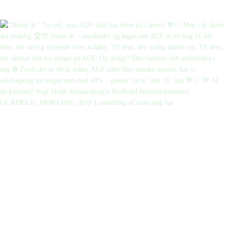
GLÆDELIG MORS DAG 🌸🩷 I anledning af mors dag har