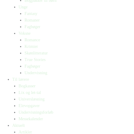
Bogpakker til børn
Unge
Fantasy
Romaner
Fagbøger
Voksne
Romance
Krimier
Skønlitteratur
True Stories
Fagbøger
Undervisning
Til lærere
Bogkasser
Lix og let-tal
Universlæsning
Elevopgaver
Undervisningsforløb
Messekalender
Aktuelt
Artikler