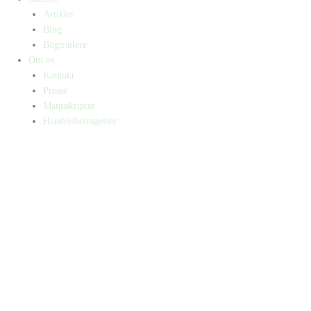
Artikler
Blog
Bogtrailere
Om os
Kontakt
Presse
Manuskripter
Handelsbetingelser
SKIFT TIL ERHVERVSKUNDE