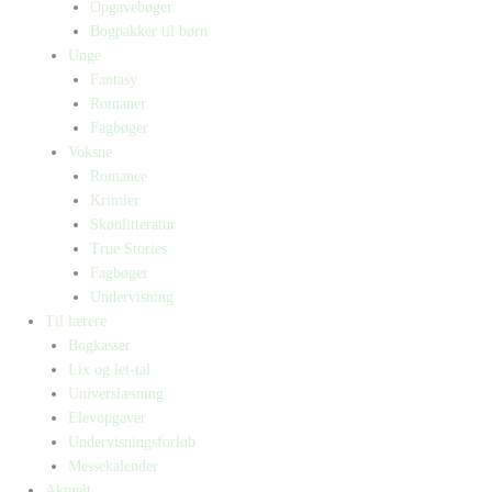
Opgavebøger
Bogpakker til børn
Unge
Fantasy
Romaner
Fagbøger
Voksne
Romance
Krimier
Skønlitteratur
True Stories
Fagbøger
Undervisning
Til lærere
Bogkasser
Lix og let-tal
Universlæsning
Elevopgaver
Undervisningsforløb
Messekalender
Aktuelt