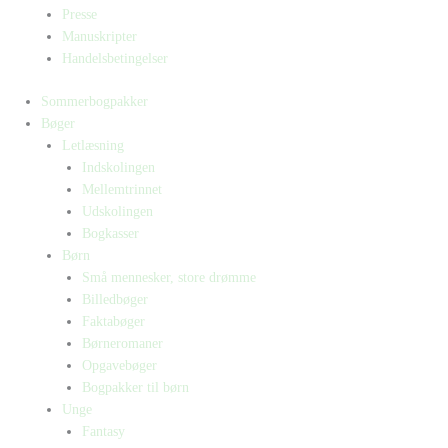
Presse
Manuskripter
Handelsbetingelser
Sommerbogpakker
Bøger
Letlæsning
Indskolingen
Mellemtrinnet
Udskolingen
Bogkasser
Børn
Små mennesker, store drømme
Billedbøger
Faktabøger
Børneromaner
Opgavebøger
Bogpakker til børn
Unge
Fantasy