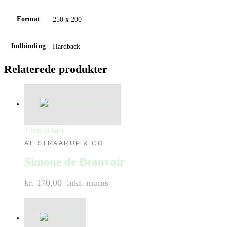
Format
250 x 200
Indbinding
Hardback
Relaterede produkter
Tilføj til kurv
AF STRAARUP & CO
Simone de Beauvoir
kr. 170,00
inkl. moms