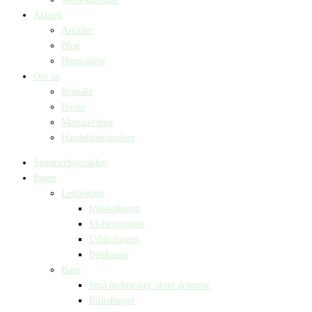
Aktuelt
Artikler
Blog
Bogtrailere
Om os
Kontakt
Presse
Manuskripter
Handelsbetingelser
Sommerbogpakker
Bøger
Letlæsning
Indskolingen
Mellemtrinnet
Udskolingen
Bogkasser
Børn
Små mennesker, store drømme
Billedbøger