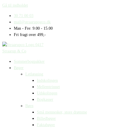
Gå til indholdet
30 71 00 03
mail@straarupogco.dk
Man - Fre: 9.00 - 15.00
Fri fragt over 499,-
Straarup & Co
Sommerbogpakker
Bøger
Letlæsning
Indskolingen
Mellemtrinnet
Udskolingen
Bogkasser
Børn
Små mennesker, store drømme
Billedbøger
Faktabøger