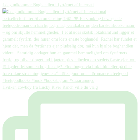
I dag udkommer Boghandlen i fyrtårnet af internati
Hvilken cowboy fra Lucky River Ranch ville du vælg