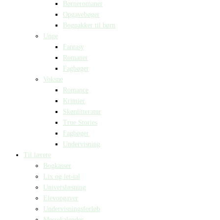
Børneromaner
Opgavebøger
Bogpakker til børn
Unge
Fantasy
Romaner
Fagbøger
Voksne
Romance
Krimier
Skønlitteratur
True Stories
Fagbøger
Undervisning
Til lærere
Bogkasser
Lix og let-tal
Universlæsning
Elevopgaver
Undervisningsforløb
Messekalender