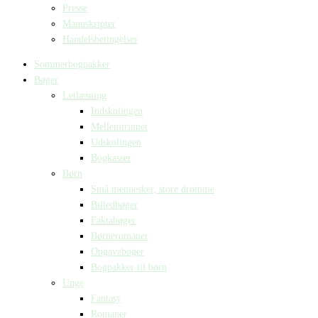
Presse
Manuskripter
Handelsbetingelser
Sommerbogpakker
Bøger
Letlæsning
Indskolingen
Mellemtrinnet
Udskolingen
Bogkasser
Børn
Små mennesker, store drømme
Billedbøger
Faktabøger
Børneromaner
Opgavebøger
Bogpakker til børn
Unge
Fantasy
Romaner