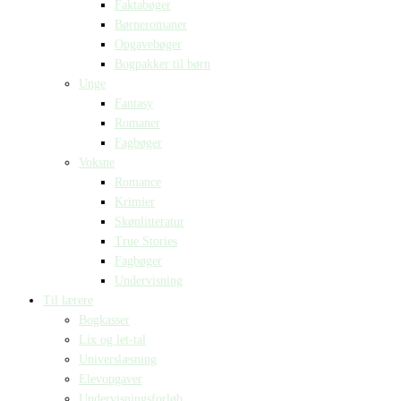
Faktabøger
Børneromaner
Opgavebøger
Bogpakker til børn
Unge
Fantasy
Romaner
Fagbøger
Voksne
Romance
Krimier
Skønlitteratur
True Stories
Fagbøger
Undervisning
Til lærere
Bogkasser
Lix og let-tal
Universlæsning
Elevopgaver
Undervisningsforløb