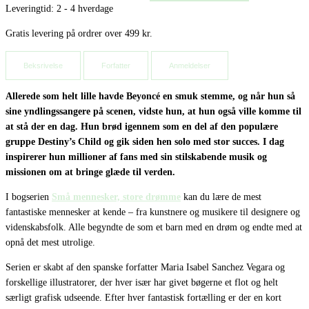
Leveringtid: 2 - 4 hverdage
Gratis levering på ordrer over 499 kr.
Beksrivelse
Forfatter
Anmeldelser
Allerede som helt lille havde Beyoncé en smuk stemme, og når hun så
sine yndlingssangere på scenen, vidste hun, at hun også ville komme til
at stå der en dag. Hun brød igennem som en del af den populære
gruppe Destiny’s Child og gik siden hen solo med stor succes. I dag
inspirerer hun millioner af fans med sin stilskabende musik og
missionen om at bringe glæde til verden.
I bogserien
Små mennesker, store drømme
kan du lære de mest
fantastiske mennesker at kende – fra kunstnere og musikere til designere og
videnskabsfolk. Alle begyndte de som et barn med en drøm og endte med at
opnå det mest utrolige.
Serien er skabt af den spanske forfatter Maria Isabel Sanchez Vegara og
forskellige illustratorer, der hver især har givet bøgerne et flot og helt
særligt grafisk udseende. Efter hver fantastisk fortælling er der en kort