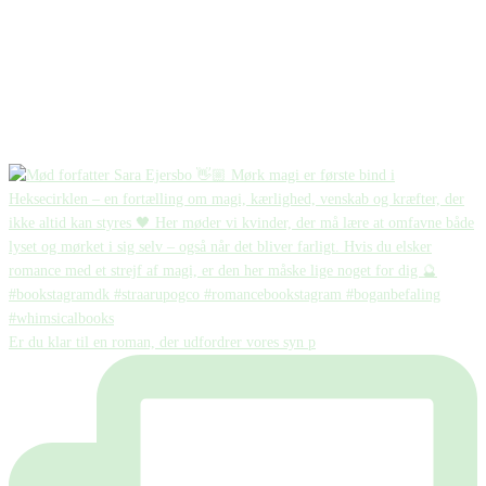
Er du klar til en roman, der udfordrer vores syn p