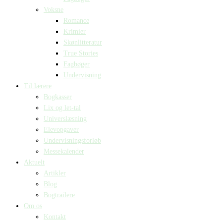
Voksne
Romance
Krimier
Skønlitteratur
True Stories
Fagbøger
Undervisning
Til lærere
Bogkasser
Lix og let-tal
Universlæsning
Elevopgaver
Undervisningsforløb
Messekalender
Aktuelt
Artikler
Blog
Bogtrailere
Om os
Kontakt