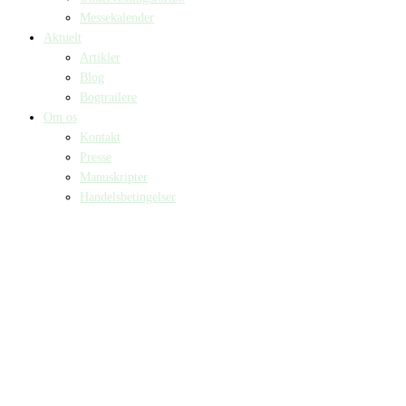
Messekalender
Aktuelt
Artikler
Blog
Bogtrailere
Om os
Kontakt
Presse
Manuskripter
Handelsbetingelser
SKIFT TIL ERHVERVSKUNDE