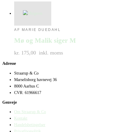
AF MARIE DUEDAHL
Mø og Malik siger M
kr. 175,00
inkl. moms
Adresse
Straarup & Co
Marselisborg havnevej 36
8000 Aarhus C
CVR: 61966617
Genveje
Om Straarup & Co
Kontakt
Handelsbetingelser
Privatlivspolitik