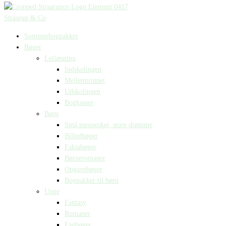
Straarup & Co
Sommerbogpakker
Bøger
Letlæsning
Indskolingen
Mellemtrinnet
Udskolingen
Bogkasser
Børn
Små mennesker, store drømme
Billedbøger
Faktabøger
Børneromaner
Opgavebøger
Bogpakker til børn
Unge
Fantasy
Romaner
Fagbøger