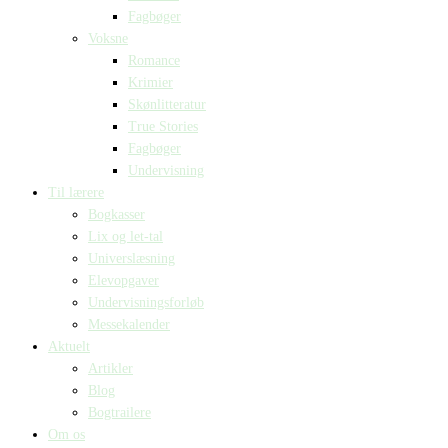
Fagbøger
Voksne
Romance
Krimier
Skønlitteratur
True Stories
Fagbøger
Undervisning
Til lærere
Bogkasser
Lix og let-tal
Universlæsning
Elevopgaver
Undervisningsforløb
Messekalender
Aktuelt
Artikler
Blog
Bogtrailere
Om os