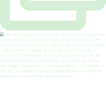
Mød forfatter Sara Ejersbo 👋🏼 Mørk magi er første