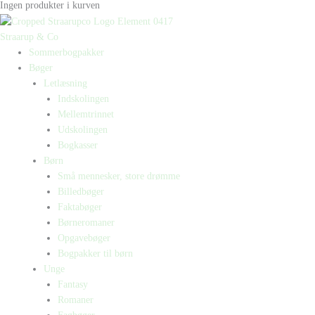
Ingen produkter i kurven
Straarup & Co
Sommerbogpakker
Bøger
Letlæsning
Indskolingen
Mellemtrinnet
Udskolingen
Bogkasser
Børn
Små mennesker, store drømme
Billedbøger
Faktabøger
Børneromaner
Opgavebøger
Bogpakker til børn
Unge
Fantasy
Romaner