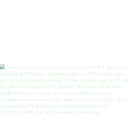
GLÆDELIG MORS DAG 🌸🩷 I anledning af mors dag har