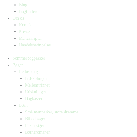
Blog
Bogtrailere
Om os
Kontakt
Presse
Manuskripter
Handelsbetingelser
Sommerbogpakker
Bøger
Letlæsning
Indskolingen
Mellemtrinnet
Udskolingen
Bogkasser
Børn
Små mennesker, store drømme
Billedbøger
Faktabøger
Børneromaner