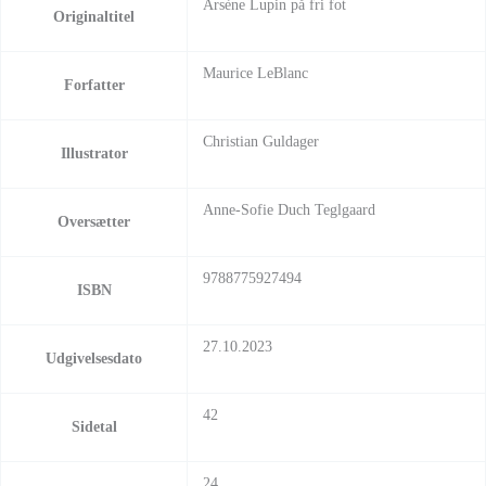
Arsène Lupin på fri fot
Originaltitel
Maurice LeBlanc
Forfatter
Christian Guldager
Illustrator
Anne-Sofie Duch Teglgaard
Oversætter
9788775927494
ISBN
27.10.2023
Udgivelsesdato
42
Sidetal
24