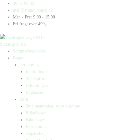
Gå
Products
Products
Arsène
30 71 00 03
til
search
search
Lupin
mail@straarupogco.dk
indholdet
på
Man - Fre: 9.00 - 15.00
fri
Fri fragt over 499,-
fod
antal
Straarup & Co
Sommerbogpakker
Bøger
Letlæsning
Indskolingen
Mellemtrinnet
Udskolingen
Bogkasser
Børn
Små mennesker, store drømme
Billedbøger
Faktabøger
Børneromaner
Opgavebøger