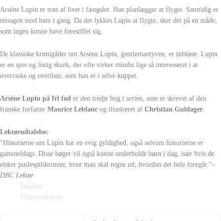
Arsène Lupin er træt af livet i fængslet. Han planlægger at flygte. Samtidig er
retsagen mod ham i gang. Da det lykkes Lupin at flygte, sker det på en måde,
som ingen kunne have forestillet sig.
De klassiske krimigåder om Arsène Lupin, gentlemantyven, er tidsløse. Lupin
er en sjov og listig skurk, der ofte virker mindst lige så interesseret i at
overraske og overliste, som han er i selve kuppet.
Arsène Lupin på fri fod
er den tredje bog i serien, som er skrevet af den
franske forfatter
Maurice Leblanc
og illustreret af
Christian Guldager
.
Lektørudtalelse:
“Historierne om Lupin har en evig gyldighed, også selvom historierne er
gammeldags. Disse bøger vil også kunne underholde børn i dag, især hvis de
elsker puslespilskrimier, hvor man skal regne ud, hvordan det hele foregår.”
–
DBC Lektør
Detaljer
Ekstramateriale