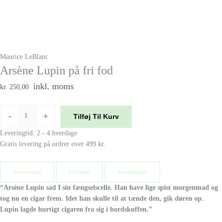
Maurice LeBlanc
Arsène Lupin på fri fod
inkl. moms
kr. 250,00
-
+
Tilføj Til Kurv
Leveringtid: 2 - 4 hverdage
Gratis levering på ordrer over 499 kr.
Beksrivelse
Forfatter
Anmeldelser
“Arsène Lupin sad I sin fængselscelle. Han have lige spist morgenmad og
tog nu en cigar frem. Idet han skulle til at tænde den, gik døren op.
Lupin lagde hurtigt cigaren fra sig i bordskuffen.”