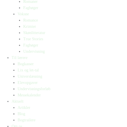
Romaner
Fagbøger
Voksne
Romance
Krimier
Skønlitteratur
True Stories
Fagbøger
Undervisning
Til lærere
Bogkasser
Lix og let-tal
Universlæsning
Elevopgaver
Undervisningsforløb
Messekalender
Aktuelt
Artikler
Blog
Bogtrailere
Om os