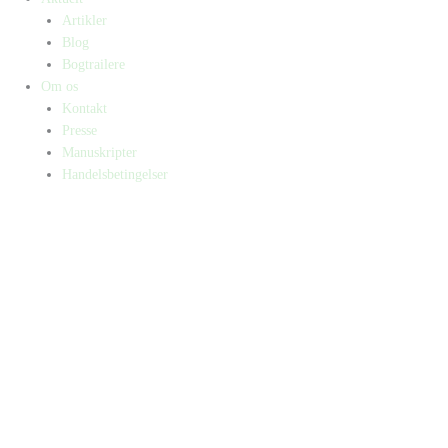
Artikler
Blog
Bogtrailere
Om os
Kontakt
Presse
Manuskripter
Handelsbetingelser
SKIFT TIL ERHVERVSKUNDE