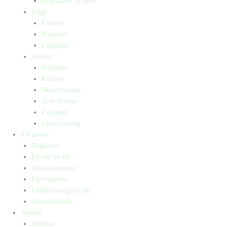
Bogpakker til børn
Unge
Fantasy
Romaner
Fagbøger
Voksne
Romance
Krimier
Skønlitteratur
True Stories
Fagbøger
Undervisning
Til lærere
Bogkasser
Lix og let-tal
Universlæsning
Elevopgaver
Undervisningsforløb
Messekalender
Aktuelt
Artikler