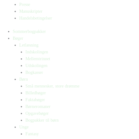
Presse
Manuskripter
Handelsbetingelser
Sommerbogpakker
Bøger
Letlæsning
Indskolingen
Mellemtrinnet
Udskolingen
Bogkasser
Børn
Små mennesker, store drømme
Billedbøger
Faktabøger
Børneromaner
Opgavebøger
Bogpakker til børn
Unge
Fantasy