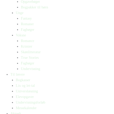
Opgavebøger
Bogpakker til børn
Unge
Fantasy
Romaner
Fagbøger
Voksne
Romance
Krimier
Skønlitteratur
True Stories
Fagbøger
Undervisning
Til lærere
Bogkasser
Lix og let-tal
Universlæsning
Elevopgaver
Undervisningsforløb
Messekalender
Aktuelt