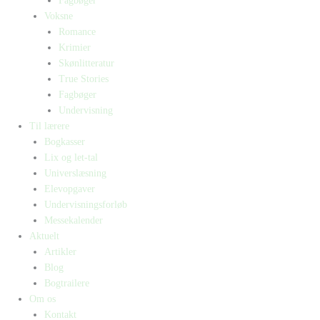
Fagbøger
Voksne
Romance
Krimier
Skønlitteratur
True Stories
Fagbøger
Undervisning
Til lærere
Bogkasser
Lix og let-tal
Universlæsning
Elevopgaver
Undervisningsforløb
Messekalender
Aktuelt
Artikler
Blog
Bogtrailere
Om os
Kontakt