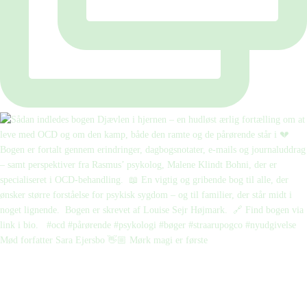
Mød forfatter Sara Ejersbo 👋🏼 Mørk magi er første