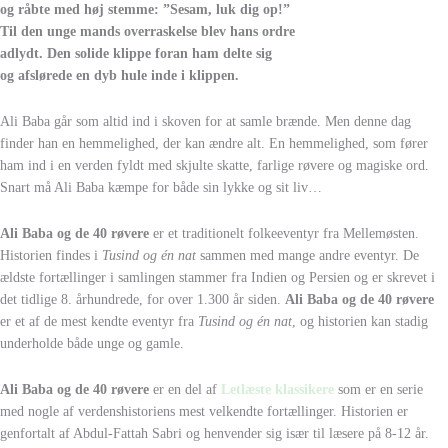
og råbte med høj stemme: ”Sesam, luk dig op!”
Til den unge mands overraskelse blev hans ordre
adlydt. Den solide klippe foran ham delte sig
og afslørede en dyb hule inde i klippen.
Ali Baba går som altid ind i skoven for at samle brænde. Men denne dag
finder han en hemmelighed, der kan ændre alt. En hemmelighed, som fører
ham ind i en verden fyldt med skjulte skatte, farlige røvere og magiske ord.
Snart må Ali Baba kæmpe for både sin lykke og sit liv…
Ali Baba og de 40 røvere
er et traditionelt folkeeventyr fra Mellemøsten.
Historien findes i
Tusind og én nat
sammen med mange andre eventyr. De
ældste fortællinger i samlingen stammer fra Indien og Persien og er skrevet i
det tidlige 8. århundrede, for over 1.300 år siden.
Ali Baba og de 40 røvere
er et af de mest kendte eventyr fra
Tusind og én nat
, og historien kan stadig
underholde både unge og gamle.
Ali Baba og de 40 røvere
er en del af
Letlæste klassikere
som er en serie
med nogle af verdenshistoriens mest velkendte fortællinger. Historien er
genfortalt af Abdul-Fattah Sabri og henvender sig især til læsere på 8-12 år.