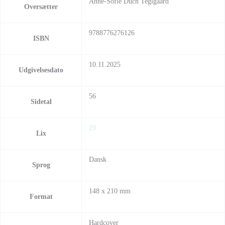
Anne-Sofie Duch Teglgaard
Oversætter
9788776276126
ISBN
10.11.2025
Udgivelsesdato
56
Sidetal
29
Lix
Dansk
Sprog
148 x 210 mm
Format
Hardcover