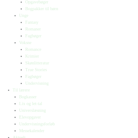
Opgavebøger
Bogpakker til børn
Unge
Fantasy
Romaner
Fagbøger
Voksne
Romance
Krimier
Skønlitteratur
True Stories
Fagbøger
Undervisning
Til lærere
Bogkasser
Lix og let-tal
Universlæsning
Elevopgaver
Undervisningsforløb
Messekalender
Aktuelt