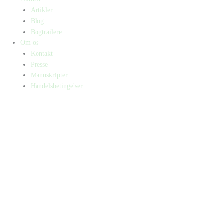
Artikler
Blog
Bogtrailere
Om os
Kontakt
Presse
Manuskripter
Handelsbetingelser
SKIFT TIL ERHVERVSKUNDE