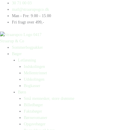
Gå
Products
Products
Ali
30 71 00 03
til
search
search
Baba
mail@straarupogco.dk
indholdet
og
Man - Fre: 9.00 - 15.00
de
Fri fragt over 499,-
40
røvere
antal
Straarup & Co
Sommerbogpakker
Bøger
Letlæsning
Indskolingen
Mellemtrinnet
Udskolingen
Bogkasser
Børn
Små mennesker, store drømme
Billedbøger
Faktabøger
Børneromaner
Opgavebøger