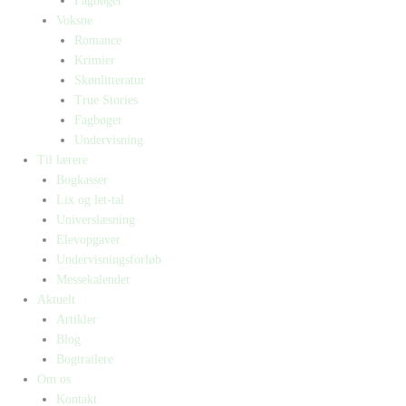
Fagbøger
Voksne
Romance
Krimier
Skønlitteratur
True Stories
Fagbøger
Undervisning
Til lærere
Bogkasser
Lix og let-tal
Universlæsning
Elevopgaver
Undervisningsforløb
Messekalender
Aktuelt
Artikler
Blog
Bogtrailere
Om os
Kontakt