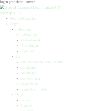
Ingen produkter i kurven
Straarup & Co
Sommerbogpakker
Bøger
Letlæsning
Indskolingen
Mellemtrinnet
Udskolingen
Bogkasser
Børn
Små mennesker, store drømme
Billedbøger
Faktabøger
Børneromaner
Opgavebøger
Bogpakker til børn
Unge
Fantasy
Romaner