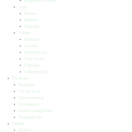
Bogpakker til børn
Unge
Fantasy
Romaner
Fagbøger
Voksne
Romance
Krimier
Skønlitteratur
True Stories
Fagbøger
Undervisning
Til lærere
Bogkasser
Lix og let-tal
Universlæsning
Elevopgaver
Undervisningsforløb
Messekalender
Aktuelt
Artikler