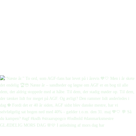
GLÆDELIG MORS DAG 🌸🩷 I anledning af mors dag har