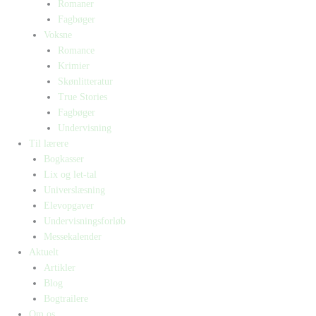
Romaner
Fagbøger
Voksne
Romance
Krimier
Skønlitteratur
True Stories
Fagbøger
Undervisning
Til lærere
Bogkasser
Lix og let-tal
Universlæsning
Elevopgaver
Undervisningsforløb
Messekalender
Aktuelt
Artikler
Blog
Bogtrailere
Om os