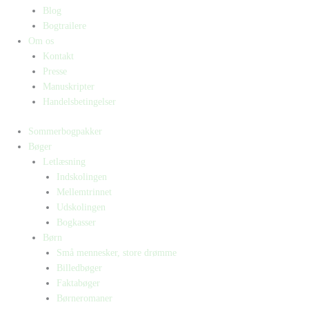
Blog
Bogtrailere
Om os
Kontakt
Presse
Manuskripter
Handelsbetingelser
Sommerbogpakker
Bøger
Letlæsning
Indskolingen
Mellemtrinnet
Udskolingen
Bogkasser
Børn
Små mennesker, store drømme
Billedbøger
Faktabøger
Børneromaner