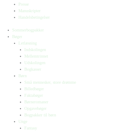
Presse
Manuskripter
Handelsbetingelser
Sommerbogpakker
Bøger
Letlæsning
Indskolingen
Mellemtrinnet
Udskolingen
Bogkasser
Børn
Små mennesker, store drømme
Billedbøger
Faktabøger
Børneromaner
Opgavebøger
Bogpakker til børn
Unge
Fantasy