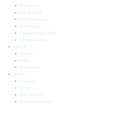
Bogkasser
Lix og let-tal
Universlæsning
Elevopgaver
Undervisningsforløb
Messekalender
Aktuelt
Artikler
Blog
Bogtrailere
Om os
Kontakt
Presse
Manuskripter
Handelsbetingelser
SKIFT TIL ERHVERVSKUNDE