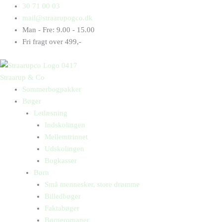
Gå
Products
Products
Aladdin
30 71 00 03
til
search
search
og
mail@straarupogco.dk
indholdet
den
Man - Fre: 9.00 - 15.00
magiske
Fri fragt over 499,-
lampe
antal
Straarup & Co
Sommerbogpakker
Bøger
Letlæsning
Indskolingen
Mellemtrinnet
Udskolingen
Bogkasser
Børn
Små mennesker, store drømme
Billedbøger
Faktabøger
Børneromaner