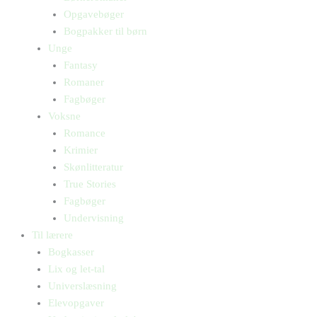
Opgavebøger
Bogpakker til børn
Unge
Fantasy
Romaner
Fagbøger
Voksne
Romance
Krimier
Skønlitteratur
True Stories
Fagbøger
Undervisning
Til lærere
Bogkasser
Lix og let-tal
Universlæsning
Elevopgaver