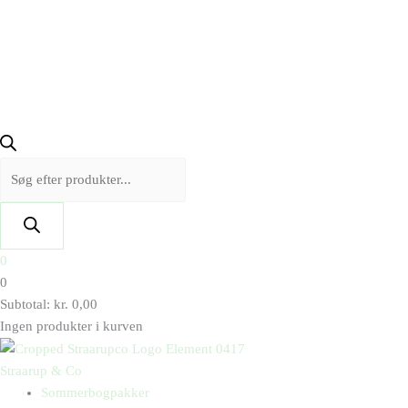
0
0
Subtotal:
kr.
0,00
Ingen produkter i kurven
Straarup & Co
Sommerbogpakker