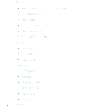
Børn
Små mennesker, store drømme
Billedbøger
Faktabøger
Børneromaner
Opgavebøger
Bogpakker til børn
Unge
Fantasy
Romaner
Fagbøger
Voksne
Romance
Krimier
Skønlitteratur
True Stories
Fagbøger
Undervisning
Til lærere