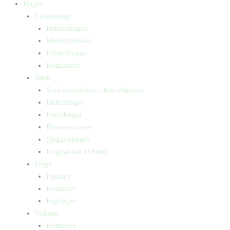
Bøger
Letlæsning
Indskolingen
Mellemtrinnet
Udskolingen
Bogkasser
Børn
Små mennesker, store drømme
Billedbøger
Faktabøger
Børneromaner
Opgavebøger
Bogpakker til børn
Unge
Fantasy
Romaner
Fagbøger
Voksne
Romance