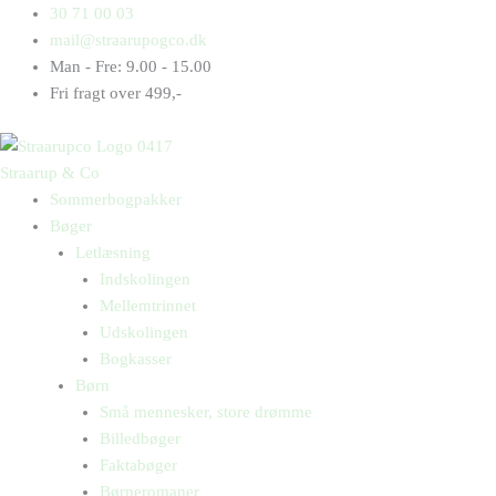
Gå
Products
Products
30 71 00 03
til
search
search
mail@straarupogco.dk
indholdet
Man - Fre: 9.00 - 15.00
Fri fragt over 499,-
Straarup & Co
Sommerbogpakker
Bøger
Letlæsning
Indskolingen
Mellemtrinnet
Udskolingen
Bogkasser
Børn
Små mennesker, store drømme
Billedbøger
Faktabøger
Børneromaner