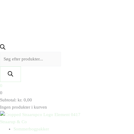
0
0
Subtotal:
kr.
0,00
Ingen produkter i kurven
Straarup & Co
Sommerbogpakker