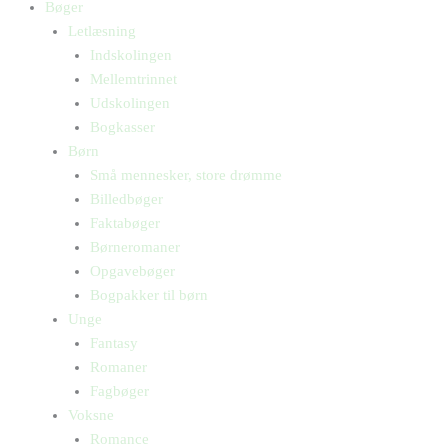
Bøger
Letlæsning
Indskolingen
Mellemtrinnet
Udskolingen
Bogkasser
Børn
Små mennesker, store drømme
Billedbøger
Faktabøger
Børneromaner
Opgavebøger
Bogpakker til børn
Unge
Fantasy
Romaner
Fagbøger
Voksne
Romance