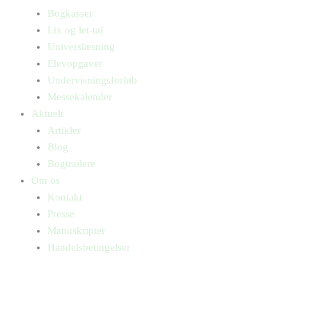
Bogkasser
Lix og let-tal
Universlæsning
Elevopgaver
Undervisningsforløb
Messekalender
Aktuelt
Artikler
Blog
Bogtrailere
Om os
Kontakt
Presse
Manuskripter
Handelsbetingelser
SKIFT TIL ERHVERVSKUNDE