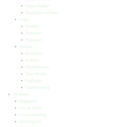
Opgavebøger
Bogpakker til børn
Unge
Fantasy
Romaner
Fagbøger
Voksne
Romance
Krimier
Skønlitteratur
True Stories
Fagbøger
Undervisning
Til lærere
Bogkasser
Lix og let-tal
Universlæsning
Elevopgaver