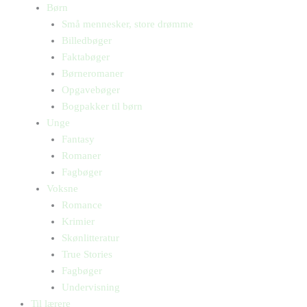
Børn
Små mennesker, store drømme
Billedbøger
Faktabøger
Børneromaner
Opgavebøger
Bogpakker til børn
Unge
Fantasy
Romaner
Fagbøger
Voksne
Romance
Krimier
Skønlitteratur
True Stories
Fagbøger
Undervisning
Til lærere