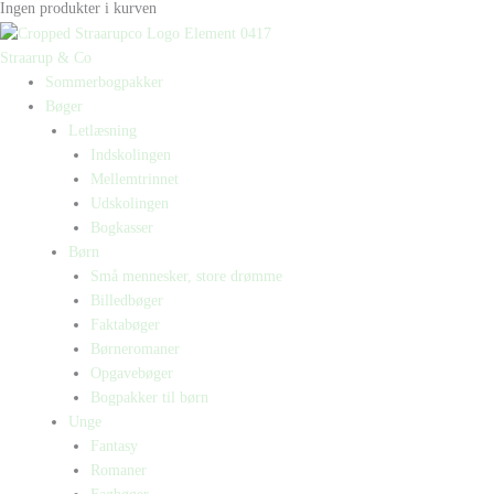
Ingen produkter i kurven
Straarup & Co
Sommerbogpakker
Bøger
Letlæsning
Indskolingen
Mellemtrinnet
Udskolingen
Bogkasser
Børn
Små mennesker, store drømme
Billedbøger
Faktabøger
Børneromaner
Opgavebøger
Bogpakker til børn
Unge
Fantasy
Romaner