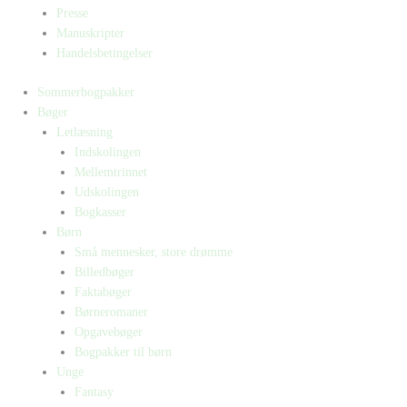
Presse
Manuskripter
Handelsbetingelser
Sommerbogpakker
Bøger
Letlæsning
Indskolingen
Mellemtrinnet
Udskolingen
Bogkasser
Børn
Små mennesker, store drømme
Billedbøger
Faktabøger
Børneromaner
Opgavebøger
Bogpakker til børn
Unge
Fantasy