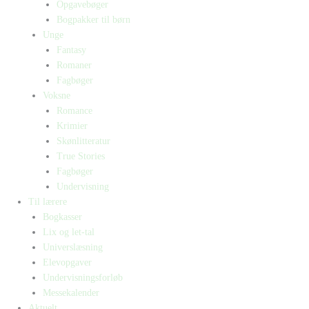
Opgavebøger
Bogpakker til børn
Unge
Fantasy
Romaner
Fagbøger
Voksne
Romance
Krimier
Skønlitteratur
True Stories
Fagbøger
Undervisning
Til lærere
Bogkasser
Lix og let-tal
Universlæsning
Elevopgaver
Undervisningsforløb
Messekalender
Aktuelt