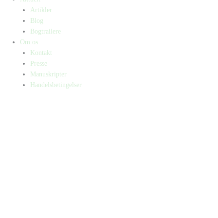
Artikler
Blog
Bogtrailere
Om os
Kontakt
Presse
Manuskripter
Handelsbetingelser
SKIFT TIL ERHVERVSKUNDE