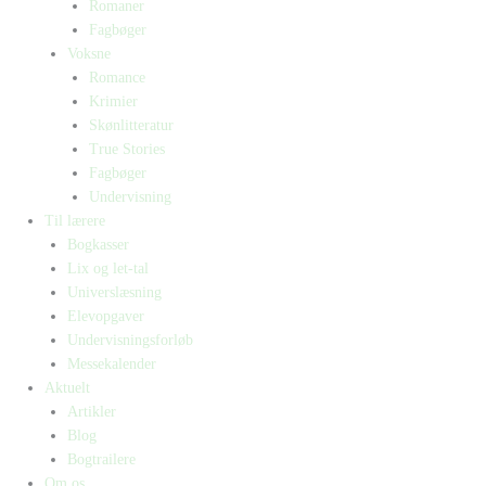
Romaner
Fagbøger
Voksne
Romance
Krimier
Skønlitteratur
True Stories
Fagbøger
Undervisning
Til lærere
Bogkasser
Lix og let-tal
Universlæsning
Elevopgaver
Undervisningsforløb
Messekalender
Aktuelt
Artikler
Blog
Bogtrailere
Om os