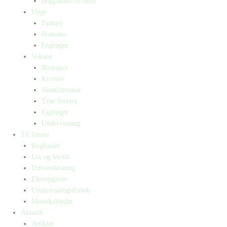
Bogpakker til børn
Unge
Fantasy
Romaner
Fagbøger
Voksne
Romance
Krimier
Skønlitteratur
True Stories
Fagbøger
Undervisning
Til lærere
Bogkasser
Lix og let-tal
Universlæsning
Elevopgaver
Undervisningsforløb
Messekalender
Aktuelt
Artikler