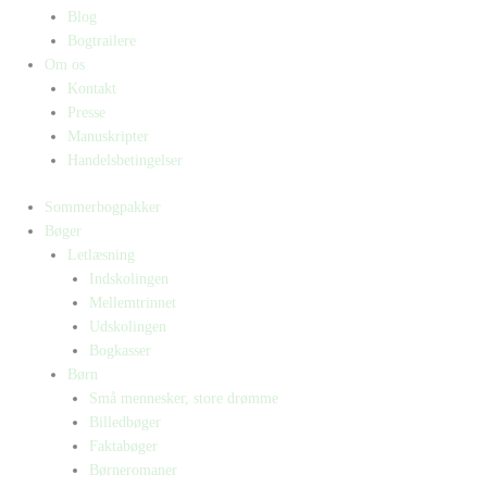
Blog
Bogtrailere
Om os
Kontakt
Presse
Manuskripter
Handelsbetingelser
Sommerbogpakker
Bøger
Letlæsning
Indskolingen
Mellemtrinnet
Udskolingen
Bogkasser
Børn
Små mennesker, store drømme
Billedbøger
Faktabøger
Børneromaner