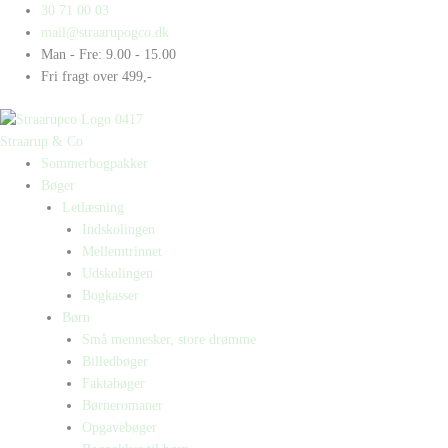
Gå
Products
Products
30 71 00 03
til
search
search
mail@straarupogco.dk
indholdet
Man - Fre: 9.00 - 15.00
Fri fragt over 499,-
Straarup & Co
Sommerbogpakker
Bøger
Letlæsning
Indskolingen
Mellemtrinnet
Udskolingen
Bogkasser
Børn
Små mennesker, store drømme
Billedbøger
Faktabøger
Børneromaner
Opgavebøger