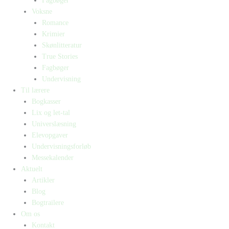
Fagbøger
Voksne
Romance
Krimier
Skønlitteratur
True Stories
Fagbøger
Undervisning
Til lærere
Bogkasser
Lix og let-tal
Universlæsning
Elevopgaver
Undervisningsforløb
Messekalender
Aktuelt
Artikler
Blog
Bogtrailere
Om os
Kontakt