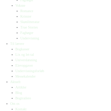
Fagbøger
Voksne
Romance
Krimier
Skønlitteratur
True Stories
Fagbøger
Undervisning
Til lærere
Bogkasser
Lix og let-tal
Universlæsning
Elevopgaver
Undervisningsforløb
Messekalender
Aktuelt
Artikler
Blog
Bogtrailere
Om os
Kontakt