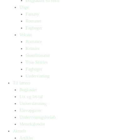
Bogpakker til børn
Unge
Fantasy
Romaner
Fagbøger
Voksne
Romance
Krimier
Skønlitteratur
True Stories
Fagbøger
Undervisning
Til lærere
Bogkasser
Lix og let-tal
Universlæsning
Elevopgaver
Undervisningsforløb
Messekalender
Aktuelt
Artikler