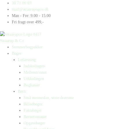
Gå
Products
Products
30 71 00 03
til
search
search
mail@straarupogco.dk
indholdet
Man - Fre: 9.00 - 15.00
Fri fragt over 499,-
Straarup & Co
Sommerbogpakker
Bøger
Letlæsning
Indskolingen
Mellemtrinnet
Udskolingen
Bogkasser
Børn
Små mennesker, store drømme
Billedbøger
Faktabøger
Børneromaner
Opgavebøger