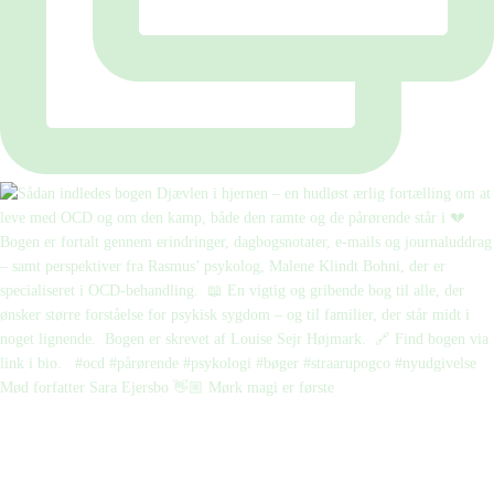
Mød forfatter Sara Ejersbo 👋🏼 Mørk magi er første