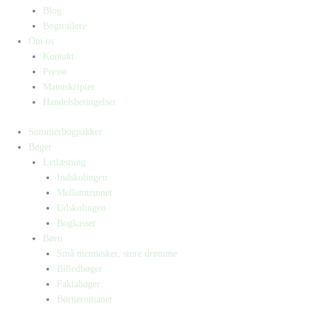
Blog
Bogtrailere
Om os
Kontakt
Presse
Manuskripter
Handelsbetingelser
Sommerbogpakker
Bøger
Letlæsning
Indskolingen
Mellemtrinnet
Udskolingen
Bogkasser
Børn
Små mennesker, store drømme
Billedbøger
Faktabøger
Børneromaner