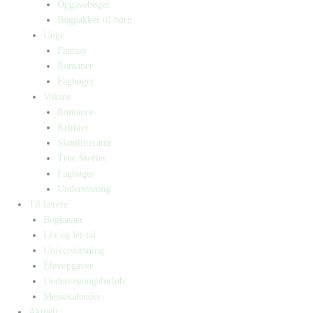
Opgavebøger
Bogpakker til børn
Unge
Fantasy
Romaner
Fagbøger
Voksne
Romance
Krimier
Skønlitteratur
True Stories
Fagbøger
Undervisning
Til lærere
Bogkasser
Lix og let-tal
Universlæsning
Elevopgaver
Undervisningsforløb
Messekalender
Aktuelt