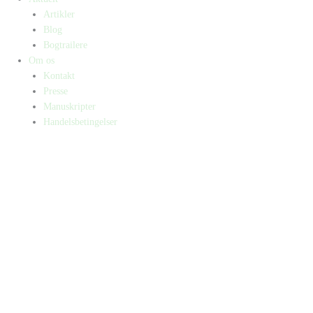
Artikler
Blog
Bogtrailere
Om os
Kontakt
Presse
Manuskripter
Handelsbetingelser
SKIFT TIL ERHVERVSKUNDE