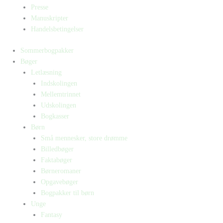
Presse
Manuskripter
Handelsbetingelser
Sommerbogpakker
Bøger
Letlæsning
Indskolingen
Mellemtrinnet
Udskolingen
Bogkasser
Børn
Små mennesker, store drømme
Billedbøger
Faktabøger
Børneromaner
Opgavebøger
Bogpakker til børn
Unge
Fantasy