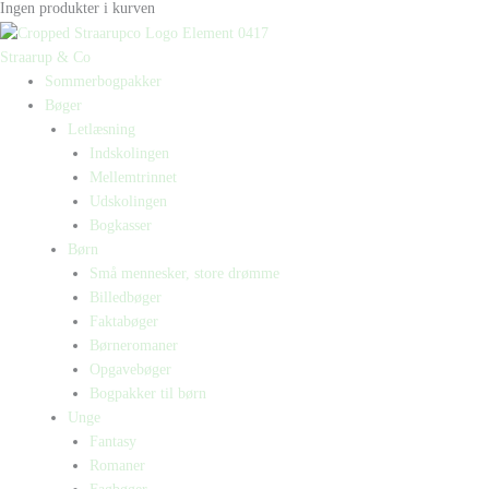
Ingen produkter i kurven
Straarup & Co
Sommerbogpakker
Bøger
Letlæsning
Indskolingen
Mellemtrinnet
Udskolingen
Bogkasser
Børn
Små mennesker, store drømme
Billedbøger
Faktabøger
Børneromaner
Opgavebøger
Bogpakker til børn
Unge
Fantasy
Romaner