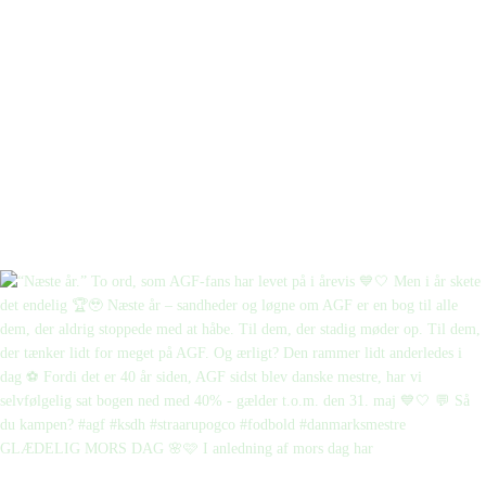
GLÆDELIG MORS DAG 🌸🩷 I anledning af mors dag har