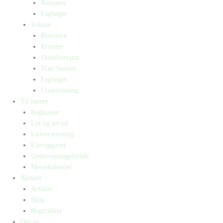
Romaner
Fagbøger
Voksne
Romance
Krimier
Skønlitteratur
True Stories
Fagbøger
Undervisning
Til lærere
Bogkasser
Lix og let-tal
Universlæsning
Elevopgaver
Undervisningsforløb
Messekalender
Aktuelt
Artikler
Blog
Bogtrailere
Om os