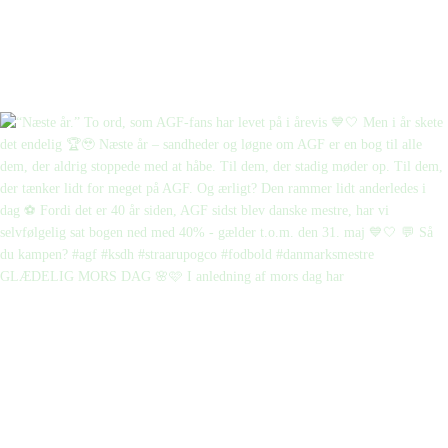
GLÆDELIG MORS DAG 🌸🩷 I anledning af mors dag har