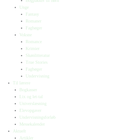
Bogpakker til børn
Unge
Fantasy
Romaner
Fagbøger
Voksne
Romance
Krimier
Skønlitteratur
True Stories
Fagbøger
Undervisning
Til lærere
Bogkasser
Lix og let-tal
Universlæsning
Elevopgaver
Undervisningsforløb
Messekalender
Aktuelt
Artikler