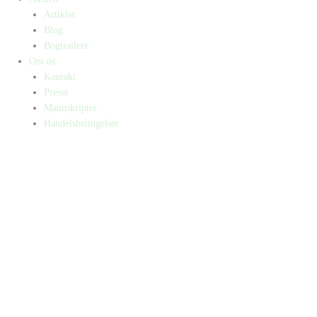
Artikler
Blog
Bogtrailere
Om os
Kontakt
Presse
Manuskripter
Handelsbetingelser
SKIFT TIL ERHVERVSKUNDE