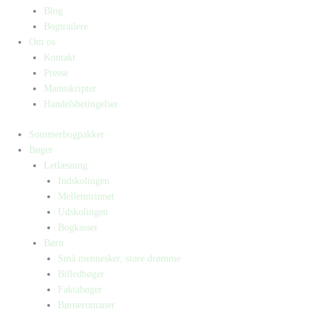
Blog
Bogtrailere
Om os
Kontakt
Presse
Manuskripter
Handelsbetingelser
Sommerbogpakker
Bøger
Letlæsning
Indskolingen
Mellemtrinnet
Udskolingen
Bogkasser
Børn
Små mennesker, store drømme
Billedbøger
Faktabøger
Børneromaner