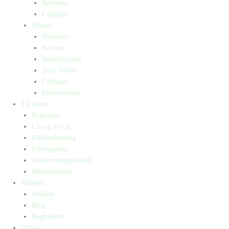
Romaner
Fagbøger
Voksne
Romance
Krimier
Skønlitteratur
True Stories
Fagbøger
Undervisning
Til lærere
Bogkasser
Lix og let-tal
Universlæsning
Elevopgaver
Undervisningsforløb
Messekalender
Aktuelt
Artikler
Blog
Bogtrailere
Om os