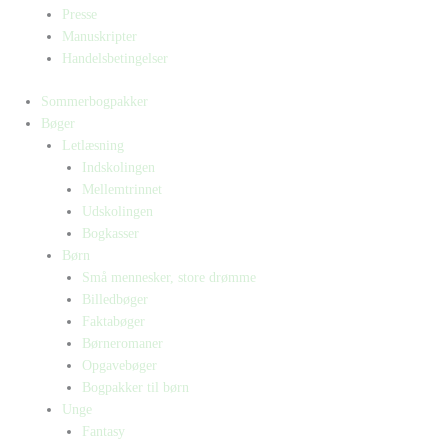
Presse
Manuskripter
Handelsbetingelser
Sommerbogpakker
Bøger
Letlæsning
Indskolingen
Mellemtrinnet
Udskolingen
Bogkasser
Børn
Små mennesker, store drømme
Billedbøger
Faktabøger
Børneromaner
Opgavebøger
Bogpakker til børn
Unge
Fantasy