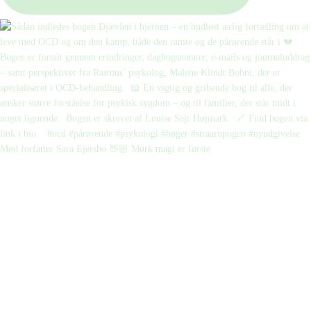
Mød forfatter Sara Ejersbo 👋🏼 Mørk magi er første