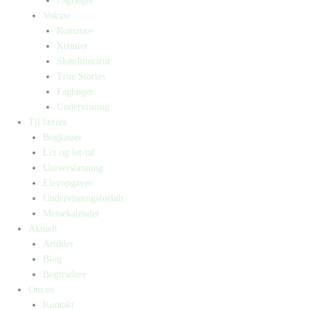
Fagbøger
Voksne
Romance
Krimier
Skønlitteratur
True Stories
Fagbøger
Undervisning
Til lærere
Bogkasser
Lix og let-tal
Universlæsning
Elevopgaver
Undervisningsforløb
Messekalender
Aktuelt
Artikler
Blog
Bogtrailere
Om os
Kontakt