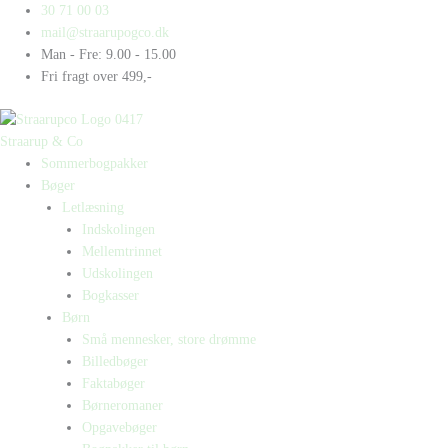
Gå
Products
Products
30 71 00 03
til
search
search
mail@straarupogco.dk
indholdet
Man - Fre: 9.00 - 15.00
Fri fragt over 499,-
Straarup & Co
Sommerbogpakker
Bøger
Letlæsning
Indskolingen
Mellemtrinnet
Udskolingen
Bogkasser
Børn
Små mennesker, store drømme
Billedbøger
Faktabøger
Børneromaner
Opgavebøger