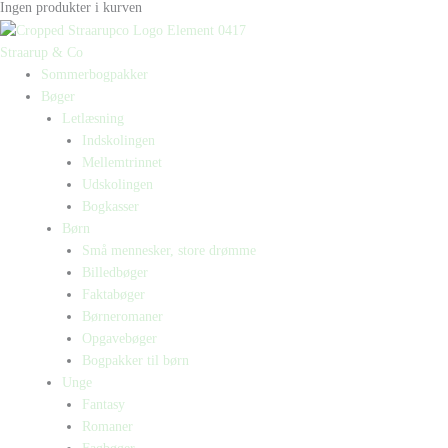
Ingen produkter i kurven
Straarup & Co
Sommerbogpakker
Bøger
Letlæsning
Indskolingen
Mellemtrinnet
Udskolingen
Bogkasser
Børn
Små mennesker, store drømme
Billedbøger
Faktabøger
Børneromaner
Opgavebøger
Bogpakker til børn
Unge
Fantasy
Romaner