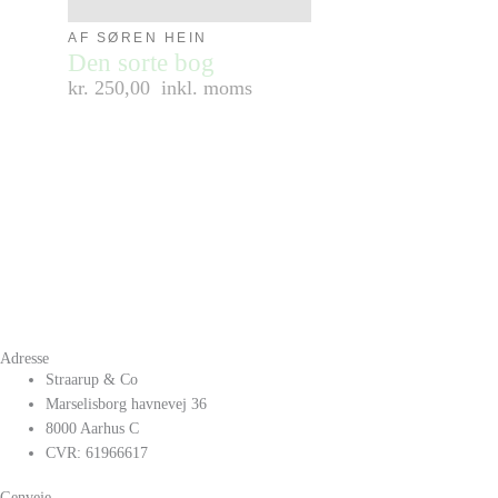
AF SØREN HEIN
Den sorte bog
kr. 250,00
inkl. moms
Adresse
Straarup & Co
Marselisborg havnevej 36
8000 Aarhus C
CVR: 61966617
Genveje