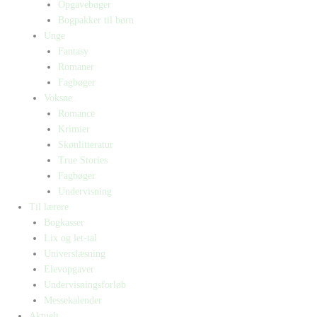
Opgavebøger
Bogpakker til børn
Unge
Fantasy
Romaner
Fagbøger
Voksne
Romance
Krimier
Skønlitteratur
True Stories
Fagbøger
Undervisning
Til lærere
Bogkasser
Lix og let-tal
Universlæsning
Elevopgaver
Undervisningsforløb
Messekalender
Aktuelt