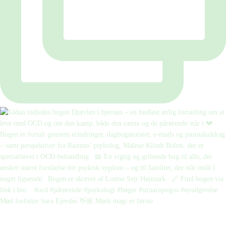
Mød forfatter Sara Ejersbo 👋🏼 Mørk magi er første