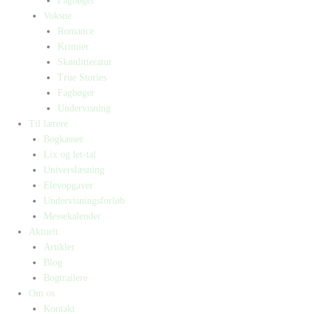
Fagbøger
Voksne
Romance
Krimier
Skønlitteratur
True Stories
Fagbøger
Undervisning
Til lærere
Bogkasser
Lix og let-tal
Universlæsning
Elevopgaver
Undervisningsforløb
Messekalender
Aktuelt
Artikler
Blog
Bogtrailere
Om os
Kontakt