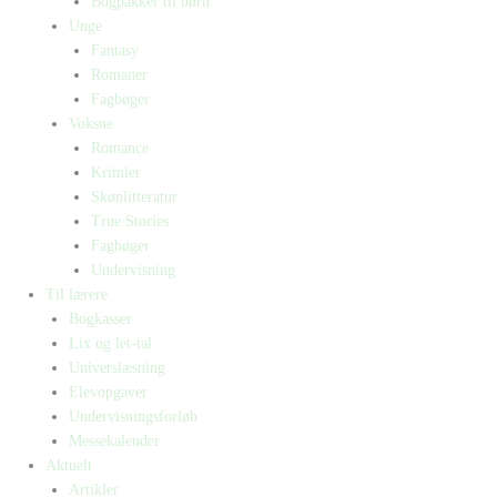
Bogpakker til børn
Unge
Fantasy
Romaner
Fagbøger
Voksne
Romance
Krimier
Skønlitteratur
True Stories
Fagbøger
Undervisning
Til lærere
Bogkasser
Lix og let-tal
Universlæsning
Elevopgaver
Undervisningsforløb
Messekalender
Aktuelt
Artikler