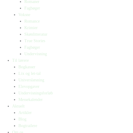
Romaner
Fagbøger
Voksne
Romance
Krimier
Skønlitteratur
True Stories
Fagbøger
Undervisning
Til lærere
Bogkasser
Lix og let-tal
Universlæsning
Elevopgaver
Undervisningsforløb
Messekalender
Aktuelt
Artikler
Blog
Bogtrailere
Om os