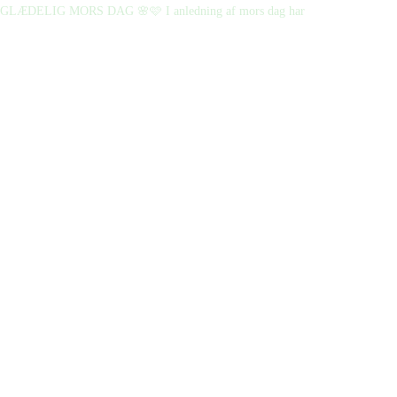
GLÆDELIG MORS DAG 🌸🩷 I anledning af mors dag har