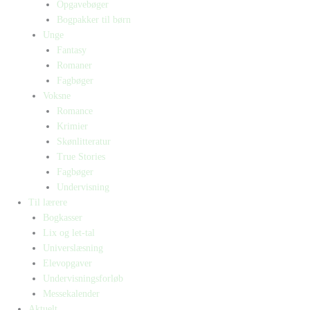
Opgavebøger
Bogpakker til børn
Unge
Fantasy
Romaner
Fagbøger
Voksne
Romance
Krimier
Skønlitteratur
True Stories
Fagbøger
Undervisning
Til lærere
Bogkasser
Lix og let-tal
Universlæsning
Elevopgaver
Undervisningsforløb
Messekalender
Aktuelt