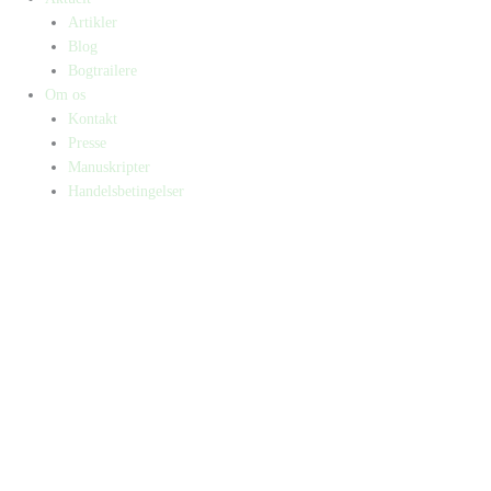
Artikler
Blog
Bogtrailere
Om os
Kontakt
Presse
Manuskripter
Handelsbetingelser
SKIFT TIL ERHVERVSKUNDE