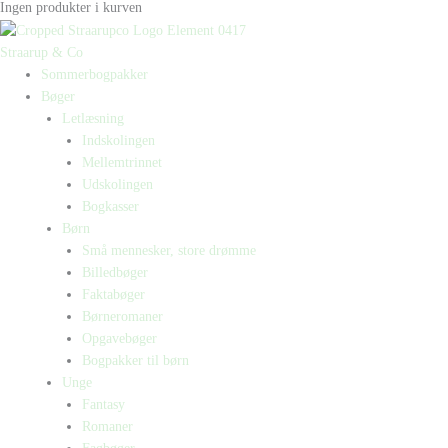
Ingen produkter i kurven
Straarup & Co
Sommerbogpakker
Bøger
Letlæsning
Indskolingen
Mellemtrinnet
Udskolingen
Bogkasser
Børn
Små mennesker, store drømme
Billedbøger
Faktabøger
Børneromaner
Opgavebøger
Bogpakker til børn
Unge
Fantasy
Romaner