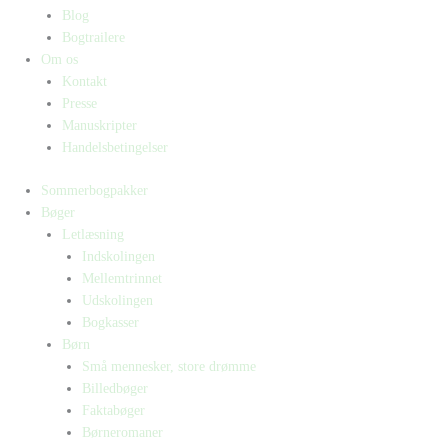
Blog
Bogtrailere
Om os
Kontakt
Presse
Manuskripter
Handelsbetingelser
Sommerbogpakker
Bøger
Letlæsning
Indskolingen
Mellemtrinnet
Udskolingen
Bogkasser
Børn
Små mennesker, store drømme
Billedbøger
Faktabøger
Børneromaner