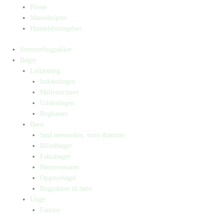
Presse
Manuskripter
Handelsbetingelser
Sommerbogpakker
Bøger
Letlæsning
Indskolingen
Mellemtrinnet
Udskolingen
Bogkasser
Børn
Små mennesker, store drømme
Billedbøger
Faktabøger
Børneromaner
Opgavebøger
Bogpakker til børn
Unge
Fantasy