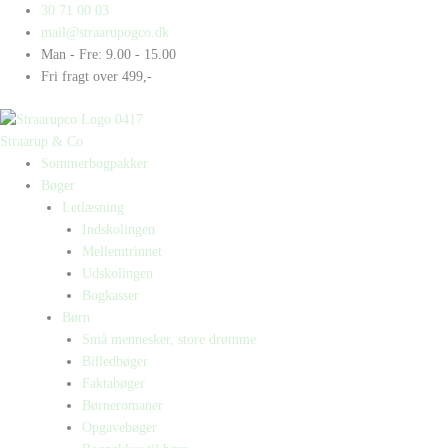
Gå
Products
Products
30 71 00 03
til
search
search
mail@straarupogco.dk
indholdet
Man - Fre: 9.00 - 15.00
Fri fragt over 499,-
Straarup & Co
Sommerbogpakker
Bøger
Letlæsning
Indskolingen
Mellemtrinnet
Udskolingen
Bogkasser
Børn
Små mennesker, store drømme
Billedbøger
Faktabøger
Børneromaner
Opgavebøger