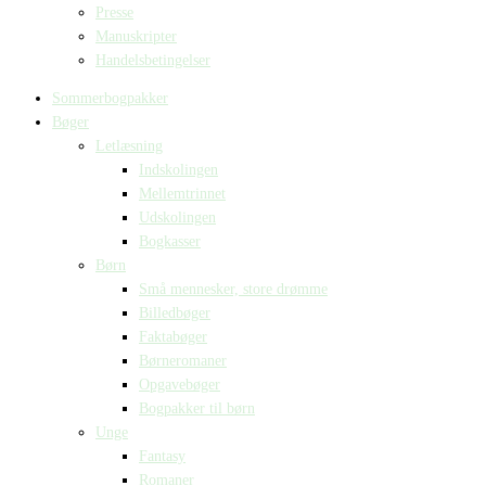
Presse
Manuskripter
Handelsbetingelser
Sommerbogpakker
Bøger
Letlæsning
Indskolingen
Mellemtrinnet
Udskolingen
Bogkasser
Børn
Små mennesker, store drømme
Billedbøger
Faktabøger
Børneromaner
Opgavebøger
Bogpakker til børn
Unge
Fantasy
Romaner