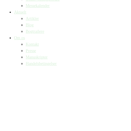
Messekalender
Aktuelt
Artikler
Blog
Bogtrailere
Om os
Kontakt
Presse
Manuskripter
Handelsbetingelser
SKIFT TIL ERHVERVSKUNDE