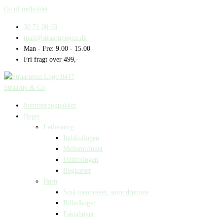
Gå til indholdet
30 71 00 03
mail@straarupogco.dk
Man - Fre: 9.00 - 15.00
Fri fragt over 499,-
Straarup & Co
Sommerbogpakker
Bøger
Letlæsning
Indskolingen
Mellemtrinnet
Udskolingen
Bogkasser
Børn
Små mennesker, store drømme
Billedbøger
Faktabøger