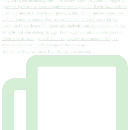
Hvilken cowboy fra Lucky River Ranch ville du vælg