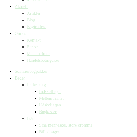
Aktuelt
Artikler
Blog
Bogtrailere
Om os
Kontakt
Presse
Manuskripter
Handelsbetingelser
Sommerbogpakker
Bøger
Letlæsning
Indskolingen
Mellemtrinnet
Udskolingen
Bogkasser
Børn
Små mennesker, store drømme
Billedbøger