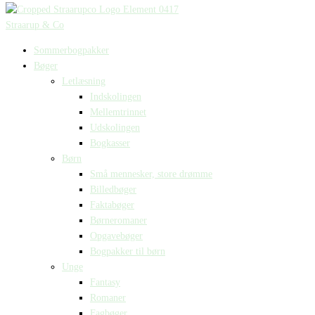
Straarup & Co
Sommerbogpakker
Bøger
Letlæsning
Indskolingen
Mellemtrinnet
Udskolingen
Bogkasser
Børn
Små mennesker, store drømme
Billedbøger
Faktabøger
Børneromaner
Opgavebøger
Bogpakker til børn
Unge
Fantasy
Romaner
Fagbøger