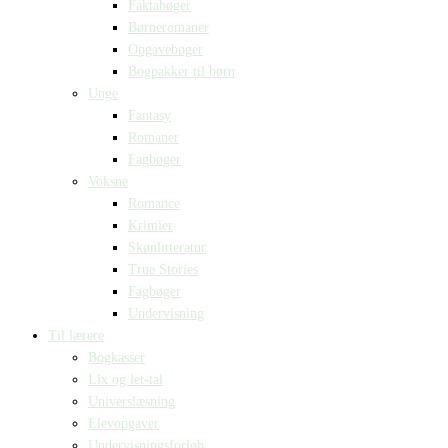
Faktabøger
Børneromaner
Opgavebøger
Bogpakker til børn
Unge
Fantasy
Romaner
Fagbøger
Voksne
Romance
Krimier
Skønlitteratur
True Stories
Fagbøger
Undervisning
Til lærere
Bogkasser
Lix og let-tal
Universlæsning
Elevopgaver
Undervisningsforløb