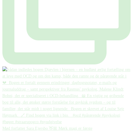
Mød forfatter Sara Ejersbo 👋🏼 Mørk magi er første