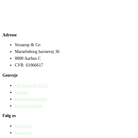
Adresse
Straarup & Co
Marselisborg havnevej 36
8000 Aarhus C
CVR: 61966617
Genveje
Om Straarup & Co
Kontakt
Handelsbetingelser
Privatlivspolitik
Følg os
Facebook
Instagram