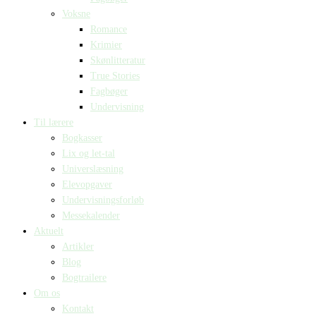
Voksne
Romance
Krimier
Skønlitteratur
True Stories
Fagbøger
Undervisning
Til lærere
Bogkasser
Lix og let-tal
Universlæsning
Elevopgaver
Undervisningsforløb
Messekalender
Aktuelt
Artikler
Blog
Bogtrailere
Om os
Kontakt