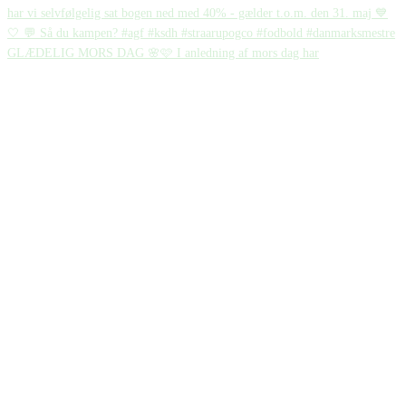
GLÆDELIG MORS DAG 🌸🩷 I anledning af mors dag har