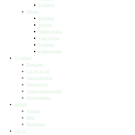
Fagbøger
Voksne
Romance
Krimier
Skønlitteratur
True Stories
Fagbøger
Undervisning
Til lærere
Bogkasser
Lix og let-tal
Universlæsning
Elevopgaver
Undervisningsforløb
Messekalender
Aktuelt
Artikler
Blog
Bogtrailere
Om os