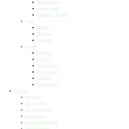
Børneromaner
Opgavebøger
Bogpakker til børn
Unge
Fantasy
Romaner
Fagbøger
Voksne
Romance
Krimier
Skønlitteratur
True Stories
Fagbøger
Undervisning
Til lærere
Bogkasser
Lix og let-tal
Universlæsning
Elevopgaver
Undervisningsforløb
Messekalender