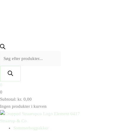
0
0
Subtotal:
kr.
0,00
Ingen produkter i kurven
Straarup & Co
Sommerbogpakker