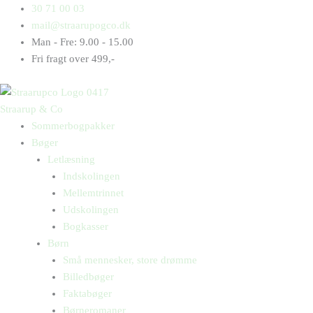
Gå
Products
Products
30 71 00 03
til
search
search
mail@straarupogco.dk
indholdet
Man - Fre: 9.00 - 15.00
Fri fragt over 499,-
Straarup & Co
Sommerbogpakker
Bøger
Letlæsning
Indskolingen
Mellemtrinnet
Udskolingen
Bogkasser
Børn
Små mennesker, store drømme
Billedbøger
Faktabøger
Børneromaner