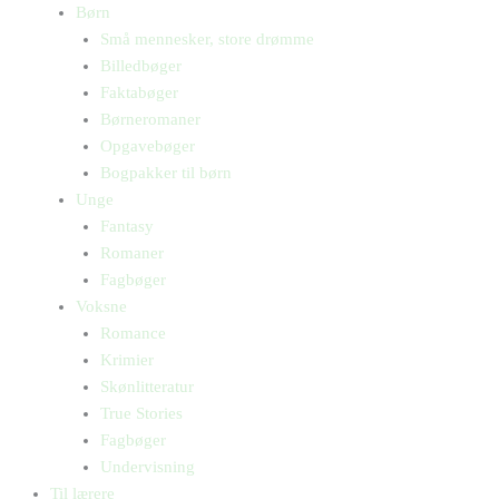
Børn
Små mennesker, store drømme
Billedbøger
Faktabøger
Børneromaner
Opgavebøger
Bogpakker til børn
Unge
Fantasy
Romaner
Fagbøger
Voksne
Romance
Krimier
Skønlitteratur
True Stories
Fagbøger
Undervisning
Til lærere