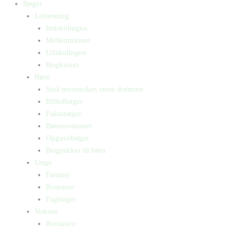
Bøger
Letlæsning
Indskolingen
Mellemtrinnet
Udskolingen
Bogkasser
Børn
Små mennesker, store drømme
Billedbøger
Faktabøger
Børneromaner
Opgavebøger
Bogpakker til børn
Unge
Fantasy
Romaner
Fagbøger
Voksne
Romance