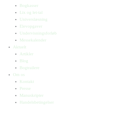
Bogkasser
Lix og let-tal
Universlæsning
Elevopgaver
Undervisningsforløb
Messekalender
Aktuelt
Artikler
Blog
Bogtrailere
Om os
Kontakt
Presse
Manuskripter
Handelsbetingelser
SKIFT TIL ERHVERVSKUNDE