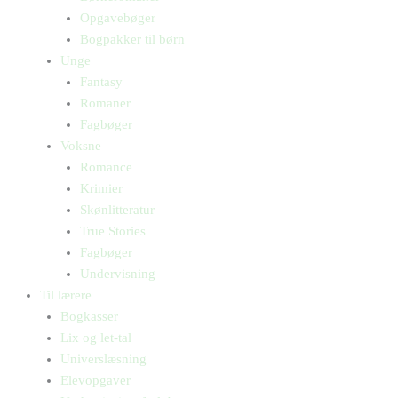
Opgavebøger
Bogpakker til børn
Unge
Fantasy
Romaner
Fagbøger
Voksne
Romance
Krimier
Skønlitteratur
True Stories
Fagbøger
Undervisning
Til lærere
Bogkasser
Lix og let-tal
Universlæsning
Elevopgaver