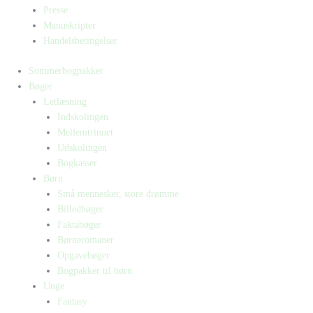
Presse
Manuskripter
Handelsbetingelser
Sommerbogpakker
Bøger
Letlæsning
Indskolingen
Mellemtrinnet
Udskolingen
Bogkasser
Børn
Små mennesker, store drømme
Billedbøger
Faktabøger
Børneromaner
Opgavebøger
Bogpakker til børn
Unge
Fantasy