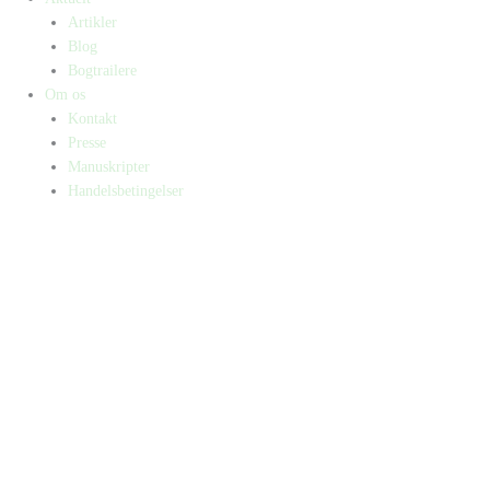
Artikler
Blog
Bogtrailere
Om os
Kontakt
Presse
Manuskripter
Handelsbetingelser
SKIFT TIL ERHVERVSKUNDE