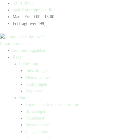
Gå
Products
Products
30 71 00 03
til
search
search
mail@straarupogco.dk
indholdet
Man - Fre: 9.00 - 15.00
Fri fragt over 499,-
Straarup & Co
Sommerbogpakker
Bøger
Letlæsning
Indskolingen
Mellemtrinnet
Udskolingen
Bogkasser
Børn
Små mennesker, store drømme
Billedbøger
Faktabøger
Børneromaner
Opgavebøger