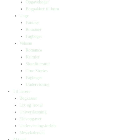
Opgavebøger
Bogpakker til børn
Unge
Fantasy
Romaner
Fagbøger
Voksne
Romance
Krimier
Skønlitteratur
True Stories
Fagbøger
Undervisning
Til lærere
Bogkasser
Lix og let-tal
Universlæsning
Elevopgaver
Undervisningsforløb
Messekalender
Aktuelt