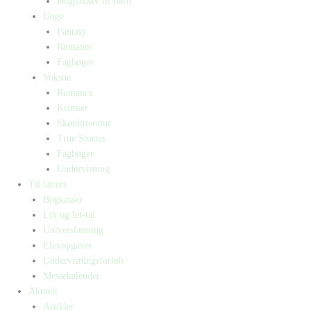
Bogpakker til børn
Unge
Fantasy
Romaner
Fagbøger
Voksne
Romance
Krimier
Skønlitteratur
True Stories
Fagbøger
Undervisning
Til lærere
Bogkasser
Lix og let-tal
Universlæsning
Elevopgaver
Undervisningsforløb
Messekalender
Aktuelt
Artikler