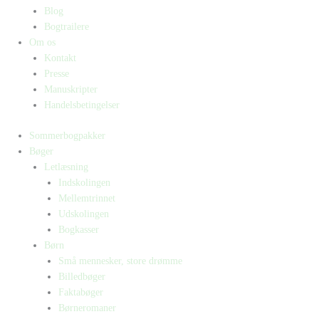
Blog
Bogtrailere
Om os
Kontakt
Presse
Manuskripter
Handelsbetingelser
Sommerbogpakker
Bøger
Letlæsning
Indskolingen
Mellemtrinnet
Udskolingen
Bogkasser
Børn
Små mennesker, store drømme
Billedbøger
Faktabøger
Børneromaner