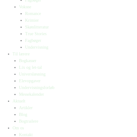
Fagbøger
Voksne
Romance
Krimier
Skønlitteratur
True Stories
Fagbøger
Undervisning
Til lærere
Bogkasser
Lix og let-tal
Universlæsning
Elevopgaver
Undervisningsforløb
Messekalender
Aktuelt
Artikler
Blog
Bogtrailere
Om os
Kontakt