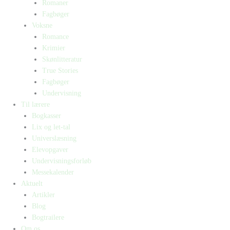
Romaner
Fagbøger
Voksne
Romance
Krimier
Skønlitteratur
True Stories
Fagbøger
Undervisning
Til lærere
Bogkasser
Lix og let-tal
Universlæsning
Elevopgaver
Undervisningsforløb
Messekalender
Aktuelt
Artikler
Blog
Bogtrailere
Om os