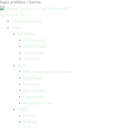
Ingen produkter i kurven
Straarup & Co
Sommerbogpakker
Bøger
Letlæsning
Indskolingen
Mellemtrinnet
Udskolingen
Bogkasser
Børn
Små mennesker, store drømme
Billedbøger
Faktabøger
Børneromaner
Opgavebøger
Bogpakker til børn
Unge
Fantasy
Romaner