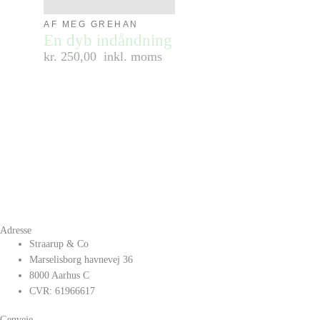
AF MEG GREHAN
En dyb indåndning
kr. 250,00
inkl. moms
Adresse
Straarup & Co
Marselisborg havnevej 36
8000 Aarhus C
CVR: 61966617
Genveje