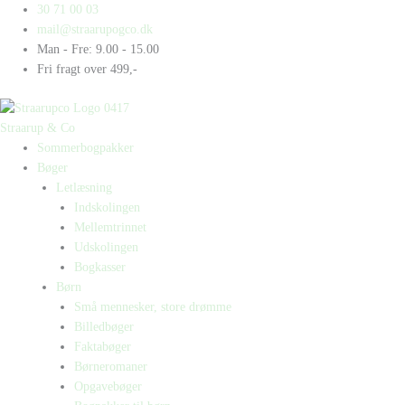
Gå
Products
Products
30 71 00 03
til
search
search
mail@straarupogco.dk
indholdet
Man - Fre: 9.00 - 15.00
Fri fragt over 499,-
Straarup & Co
Sommerbogpakker
Bøger
Letlæsning
Indskolingen
Mellemtrinnet
Udskolingen
Bogkasser
Børn
Små mennesker, store drømme
Billedbøger
Faktabøger
Børneromaner
Opgavebøger