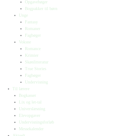
Opgavebøger
Bogpakker til børn
Unge
Fantasy
Romaner
Fagbøger
Voksne
Romance
Krimier
Skønlitteratur
True Stories
Fagbøger
Undervisning
Til lærere
Bogkasser
Lix og let-tal
Universlæsning
Elevopgaver
Undervisningsforløb
Messekalender
Aktuelt