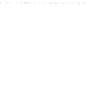
GLÆDELIG MORS DAG 🌸🩷 I anledning af mors dag har