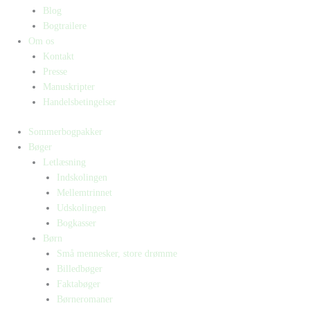
Blog
Bogtrailere
Om os
Kontakt
Presse
Manuskripter
Handelsbetingelser
Sommerbogpakker
Bøger
Letlæsning
Indskolingen
Mellemtrinnet
Udskolingen
Bogkasser
Børn
Små mennesker, store drømme
Billedbøger
Faktabøger
Børneromaner