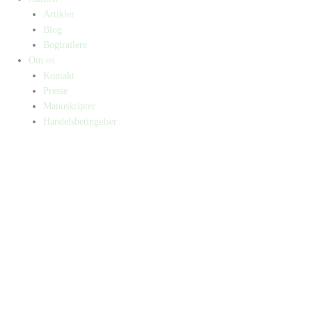
Artikler
Blog
Bogtrailere
Om os
Kontakt
Presse
Manuskripter
Handelsbetingelser
SKIFT TIL ERHVERVSKUNDE