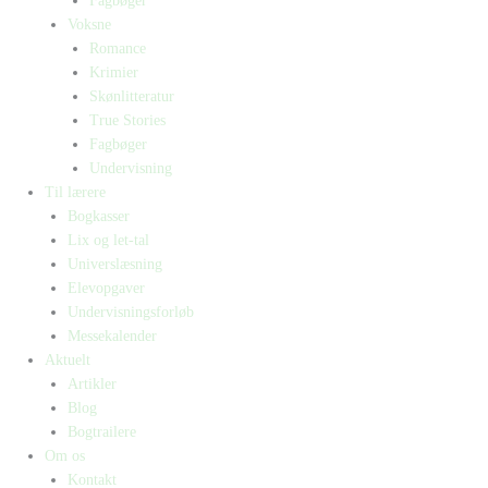
Fagbøger
Voksne
Romance
Krimier
Skønlitteratur
True Stories
Fagbøger
Undervisning
Til lærere
Bogkasser
Lix og let-tal
Universlæsning
Elevopgaver
Undervisningsforløb
Messekalender
Aktuelt
Artikler
Blog
Bogtrailere
Om os
Kontakt