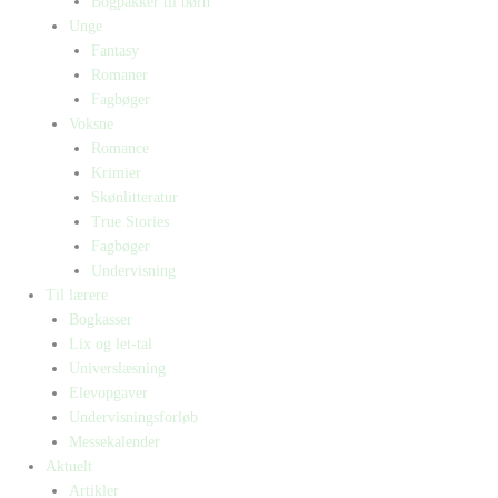
Bogpakker til børn
Unge
Fantasy
Romaner
Fagbøger
Voksne
Romance
Krimier
Skønlitteratur
True Stories
Fagbøger
Undervisning
Til lærere
Bogkasser
Lix og let-tal
Universlæsning
Elevopgaver
Undervisningsforløb
Messekalender
Aktuelt
Artikler