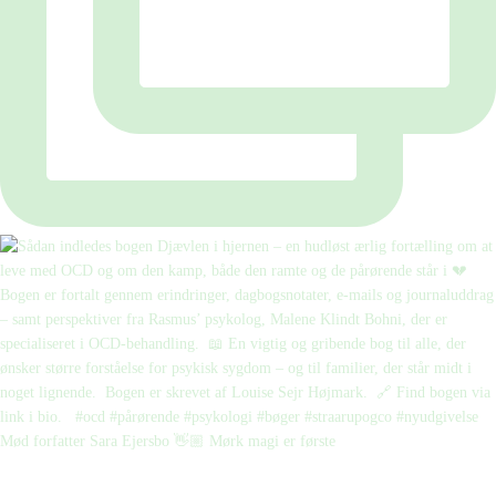
Mød forfatter Sara Ejersbo 👋🏼 Mørk magi er første