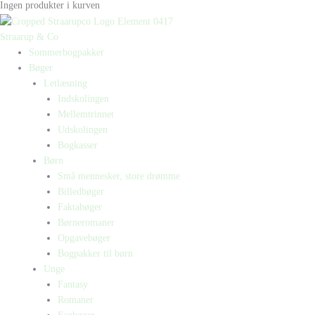
Ingen produkter i kurven
Straarup & Co
Sommerbogpakker
Bøger
Letlæsning
Indskolingen
Mellemtrinnet
Udskolingen
Bogkasser
Børn
Små mennesker, store drømme
Billedbøger
Faktabøger
Børneromaner
Opgavebøger
Bogpakker til børn
Unge
Fantasy
Romaner