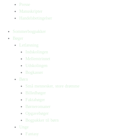
Presse
Manuskripter
Handelsbetingelser
Sommerbogpakker
Bøger
Letlæsning
Indskolingen
Mellemtrinnet
Udskolingen
Bogkasser
Børn
Små mennesker, store drømme
Billedbøger
Faktabøger
Børneromaner
Opgavebøger
Bogpakker til børn
Unge
Fantasy