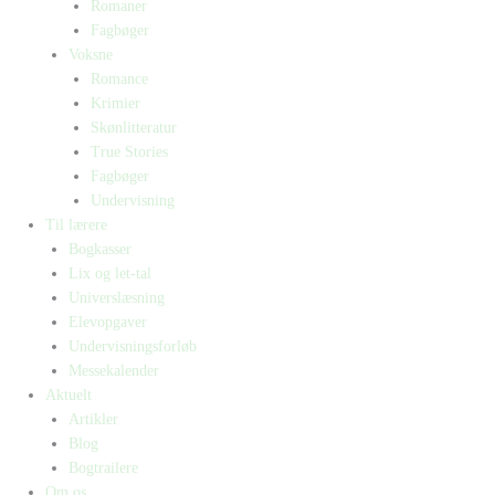
Romaner
Fagbøger
Voksne
Romance
Krimier
Skønlitteratur
True Stories
Fagbøger
Undervisning
Til lærere
Bogkasser
Lix og let-tal
Universlæsning
Elevopgaver
Undervisningsforløb
Messekalender
Aktuelt
Artikler
Blog
Bogtrailere
Om os