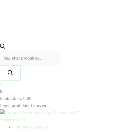
0
0
Subtotal:
kr.
0,00
Ingen produkter i kurven
Straarup & Co
Sommerbogpakker