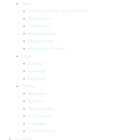
Børn
Små mennesker, store drømme
Billedbøger
Faktabøger
Børneromaner
Opgavebøger
Bogpakker til børn
Unge
Fantasy
Romaner
Fagbøger
Voksne
Romance
Krimier
Skønlitteratur
True Stories
Fagbøger
Undervisning
Til lærere