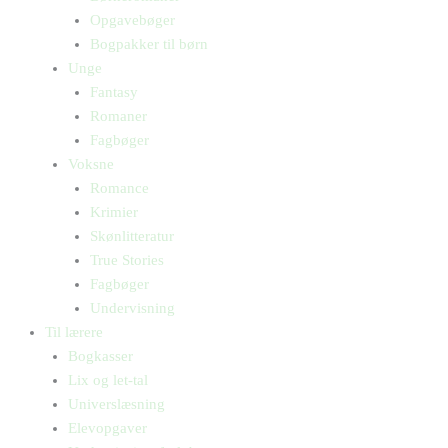
Opgavebøger
Bogpakker til børn
Unge
Fantasy
Romaner
Fagbøger
Voksne
Romance
Krimier
Skønlitteratur
True Stories
Fagbøger
Undervisning
Til lærere
Bogkasser
Lix og let-tal
Universlæsning
Elevopgaver