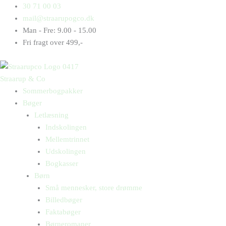
Gå
Products
Products
30 71 00 03
til
search
search
mail@straarupogco.dk
indholdet
Man - Fre: 9.00 - 15.00
Fri fragt over 499,-
Straarup & Co
Sommerbogpakker
Bøger
Letlæsning
Indskolingen
Mellemtrinnet
Udskolingen
Bogkasser
Børn
Små mennesker, store drømme
Billedbøger
Faktabøger
Børneromaner