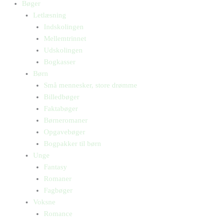
Bøger
Letlæsning
Indskolingen
Mellemtrinnet
Udskolingen
Bogkasser
Børn
Små mennesker, store drømme
Billedbøger
Faktabøger
Børneromaner
Opgavebøger
Bogpakker til børn
Unge
Fantasy
Romaner
Fagbøger
Voksne
Romance