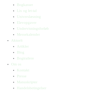
Bogkasser
Lix og let-tal
Universlæsning
Elevopgaver
Undervisningsforløb
Messekalender
Aktuelt
Artikler
Blog
Bogtrailere
Om os
Kontakt
Presse
Manuskripter
Handelsbetingelser
SKIFT TIL ERHVERVSKUNDE